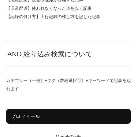
【廃墟廃屋】
廃墟や廃屋が登場する記事
【旧道廃道】
使われなくなった道を歩く記事
【記録の付け方】
山行記録の残し方を記した記事
AND 絞り込み検索について
カテゴリー（一種）+タグ（数種選択可）+キーワードで記事を絞
れます
プロフィール
MuscleTurtle