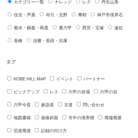
カテゴリー一覧
ナレッジ
レク
丹生山系
住吉・芦屋
布引・北野
摩耶
神戸市境界石
菊水・鍋蓋・再度
裏六甲
西宮・宝塚
遠征
長峰
須磨・長田・兵庫
タグ
KOBE HILL MAP
イベント
パートナー
ピックアップ
レス
六甲の岩場
六甲の谷
六甲今昔
参詣道
古道
問い合わせ
地図書籍
崩落斜面
市中の境界標
廃墟廃屋
旧道廃道
記録の付け方