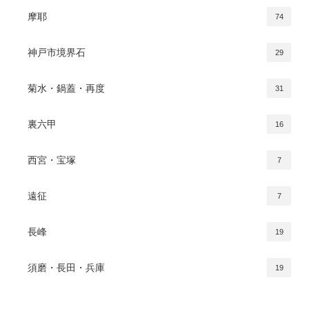
摩耶
74
神戸市境界石
29
菊水・鍋蓋・再度
31
裏六甲
16
西宮・宝塚
7
遠征
7
長峰
19
須磨・長田・兵庫
19