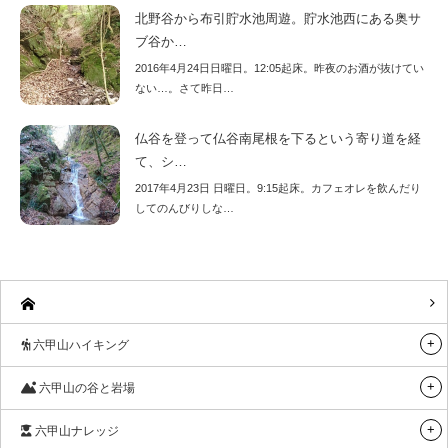
北野谷から布引貯水池周遊。貯水池西にある奥サ
ブ谷か…
2016年4月24日日曜日。12:05起床。昨夜のお酒が抜けてい
ない…。さて昨日…
仏谷を登って仏谷南尾根を下るという寄り道を経
て、シ…
2017年4月23日 日曜日。9:15起床。カフェオレを飲んだり
してのんびりしな…
六甲山ハイキング
六甲山の谷と岩場
六甲山ナレッジ