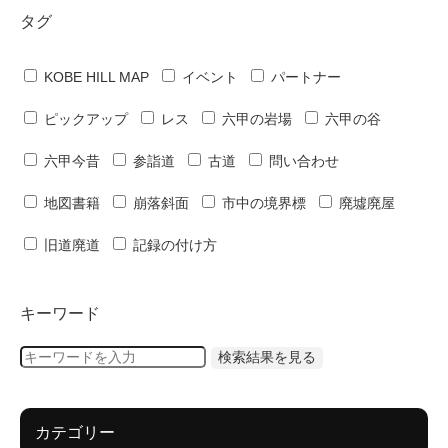
タグ
KOBE HILL MAP
イベント
パートナー
ピックアップ
レス
六甲の岩場
六甲の谷
六甲今昔
参詣道
古道
問い合わせ
地図書籍
崩落斜面
市中の境界標
廃墟廃屋
旧道廃道
記録の付け方
キーワード
カテゴリー