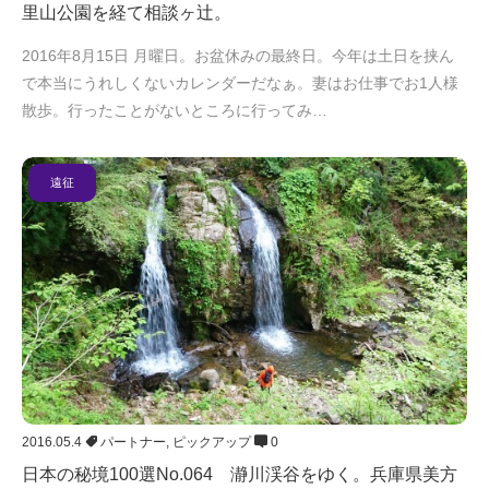
里山公園を経て相談ヶ辻。
2016年8月15日 月曜日。お盆休みの最終日。今年は土日を挟ん
で本当にうれしくないカレンダーだなぁ。妻はお仕事でお1人様
散歩。行ったことがないところに行ってみ…
遠征
2016.05.4
パートナー
,
ピックアップ
0
日本の秘境100選No.064 瀞川渓谷をゆく。兵庫県美方