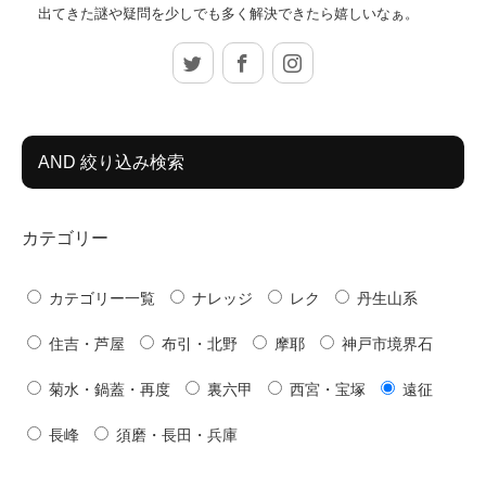
出てきた謎や疑問を少しでも多く解決できたら嬉しいなぁ。
Twitter
Facebook
Instagram
AND 絞り込み検索
カテゴリー
カテゴリー一覧
ナレッジ
レク
丹生山系
住吉・芦屋
布引・北野
摩耶
神戸市境界石
菊水・鍋蓋・再度
裏六甲
西宮・宝塚
遠征
長峰
須磨・長田・兵庫