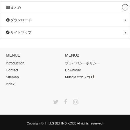
まとめ
ダウンロード
サイトマップ
MENU1
MENU2
Introduction
プライバシーポリシー
Contact
Download
Sitemap
Muscleヤマレコ
Index
Twitter
Facebook
Instagram
Copyright ©
HILLS BEHIND KOBE
All rights reserved.