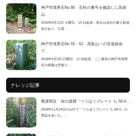
神戸市境界石No.80 石柱の番号を確認しに高雄
山…
2016年6月11日 土曜日。14:12起床。前日は会社の新人歓迎
会があり、心斎…
神戸市境界石No.55・62 高取山一の宮道経由
で…
2018年6月3日 日曜日。11:00起床。ここ最近の神戸市境界
石の探索は空振り…
ナレッジ記事
廃道間近 命の道標「つうほうプレート ち 58-4…
2018年11月24日の山行で「つうほうプレート ち 58-4」の
周辺を歩いた。…