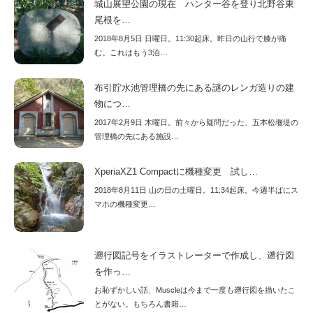
城山展望公園の現在 ハンター谷を登り北野谷東
尾根を…
2018年8月5日 日曜日。11:30起床。昨日の山行で膝が痛
む。これはもう3泊…
布引貯水池管理橋の先にある謎のレンガ造りの建
物につ…
2017年2月9日 木曜日。前々から疑問だった、五本松堰堤の
管理橋の先にある施設…
XperiaXZ1 Compactに機種変更 試し…
2018年8月11日 山の日の土曜日。11:34起床。今週半ばにス
マホの機種変更…
遡行図記号をイラストレーターで作成し、遡行図
を作っ…
お恥ずかしい話、Muscleは今まで一度も遡行図を描いたこ
とがない。もちろん書籍…