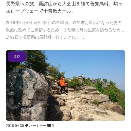
長野県への旅。霧訪山から大芝山を経て善知鳥峠。駒ヶ
岳ロープウェーで千畳敷カール。
2018年5月4日 連休2日目の金曜日。昨年末お世話になった妻の
親戚に改めてご挨拶するため、また妻の母の生家を訪ねるために
1泊2日で長野県は辰野町へ行くことにし…
遠征
2018.04.30
パートナー
0