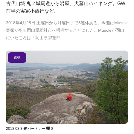
古代山城 鬼ノ城周遊から岩屋、犬墓山ハイキング。GW
前半の実家小旅行など。
2018年4月28日 土曜日から月曜日まで3連休ある。今週はMuscle
実家がある岡山県総社市へ帰省することにした。Muscleが岡山
にいたころは「岡山県都窪郡…
遠征
2018.03.3
パートナー
0