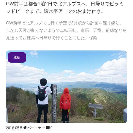
GW前半は都合1泊2日で北アルプスへ。日帰りでピラミ
ッドピークまで。環水平アークのおまけ付き。
GW前半は北アルプスに行く予定で3月頃から計画を練り練り。
しかし天候が良くないようで二転三転。白馬、五竜、前穂などを
見送って西穂高へ日帰りで行くことにした。保険…
遠征
2018.05.5
パートナー
0