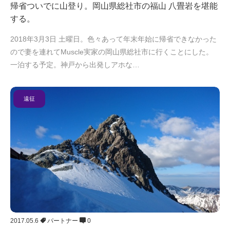
帰省ついでに山登り。岡山県総社市の福山 八畳岩を堪能
する。
2018年3月3日 土曜日。色々あって年末年始に帰省できなかった
ので妻を連れてMuscle実家の岡山県総社市に行くことにした。
一泊する予定。神戸から出発しアホな…
遠征
2017.05.6
パートナー
0