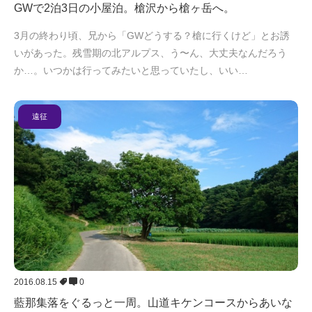
GWで2泊3日の小屋泊。槍沢から槍ヶ岳へ。
3月の終わり頃、兄から「GWどうする？槍に行くけど」とお誘
いがあった。残雪期の北アルプス、う〜ん、大丈夫なんだろう
か…。いつかは行ってみたいと思っていたし、いい…
遠征
2016.08.15
0
藍那集落をぐるっと一周。山道キケンコースからあいな