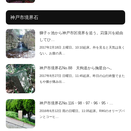
神戸市境界石
獅子ヶ池から神戸市区境界を追う。苅藻川を経由
してひ…
2017年2月18日 土曜日。10:10起床。外を見ると天気は良く
ない。お腹の具…
神戸市境界石No.88 天狗道から掬星台へ。
2017年8月27日 日曜日。11:45起床。昨日の山行終盤でまた
もや膝が痛み出…
神戸市境界石No.116・98・97・96・95・…
2016年6月12日 雨の日曜日。11:05起床。RIKIのオリーブパ
ンとコーヒ…