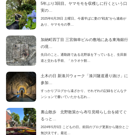
5年ぶり3回目。ヤマモモを収穫しに行くという口
実の…
2025年6月28日 土曜日。今週半ばに妻の“戦友”から連絡が
あり、ヤマモモの季…
加納町四丁目 三宮御幸ビルの敷地にある東海銀行
の境…
先日のこと。通勤路である北野坂を下っていると、生田新
道と交わる手前、「カラオケ館…
土木の日 新湊川ウォーク「湊川隧道通り抜け」に
参加…
すっかりブログから遠ざかり、それぞれの記録をどんなテ
ンションで書いていたかも忘れ…
裏山散歩 北野散策から布引見晴らし台を経てぐ
るっと…
2024年5月5日 こどもの日。前回のブログ更新から随分とご
無沙汰です。最近…