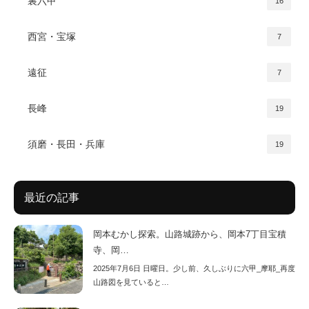
裏六甲
16
西宮・宝塚
7
遠征
7
長峰
19
須磨・長田・兵庫
19
最近の記事
岡本むかし探索。山路城跡から、岡本7丁目宝積
寺、岡…
2025年7月6日 日曜日。少し前、久しぶりに六甲_摩耶_再度
山路図を見ていると…