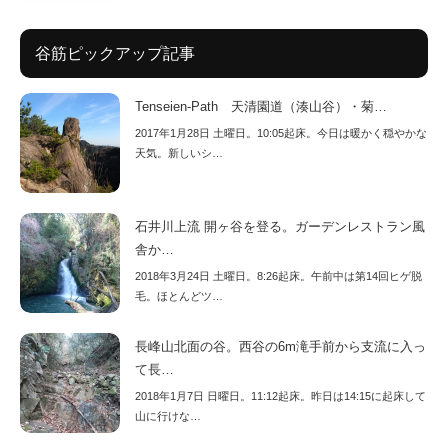
谷筋ピックアップ記事
Tenseien-Path 天清園道（湊山谷）・菊…
2017年1月28日 土曜日。10:05起床。今日は暖かく穏やかな
天気。新しいシ…
石井川上流 開ヶ谷を登る。ガーデンレストラン風
舎か…
2018年3月24日 土曜日。8:26起床。午前中は第14回ヒゲ脱
毛。ほとんどツ…
長峰山北面の谷。西谷の6m滝手前から支流に入っ
て長…
2018年1月7日 日曜日。11:12起床。昨日は14:15に起床して
山に行けな…