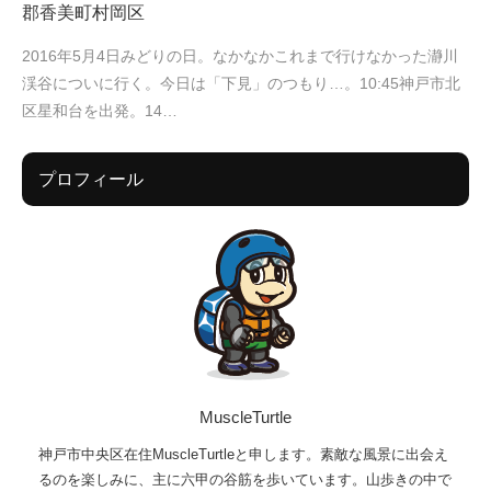
郡香美町村岡区
2016年5月4日みどりの日。なかなかこれまで行けなかった瀞川
渓谷についに行く。今日は「下見」のつもり…。10:45神戸市北
区星和台を出発。14…
プロフィール
MuscleTurtle
神戸市中央区在住MuscleTurtleと申します。素敵な風景に出会え
るのを楽しみに、主に六甲の谷筋を歩いています。山歩きの中で