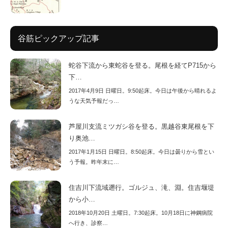
谷筋ピックアップ記事
蛇谷下流から東蛇谷を登る。尾根を経てP715から
下…
2017年4月9日 日曜日。9:50起床。今日は午後から晴れるよ
うな天気予報だっ…
芦屋川支流ミツガシ谷を登る。黒越谷東尾根を下
り奥池…
2017年1月15日 日曜日。8:50起床。今日は曇りから雪とい
う予報。昨年末に…
住吉川下流域遡行。ゴルジュ、滝、淵。住吉堰堤
から小…
2018年10月20日 土曜日。7:30起床。10月18日に神鋼病院
へ行き、診察…