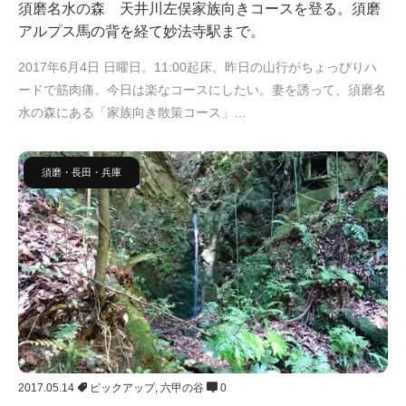
須磨名水の森 天井川左俣家族向きコースを登る。須磨
アルプス馬の背を経て妙法寺駅まで。
2017年6月4日 日曜日。11:00起床。昨日の山行がちょっぴりハ
ードで筋肉痛。今日は楽なコースにしたい。妻を誘って、須磨名
水の森にある「家族向き散策コース」…
須磨・長田・兵庫
2017.05.14
ピックアップ
,
六甲の谷
0