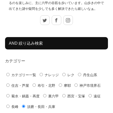
るのを楽しみに、主に六甲の谷筋を歩いています。山歩きの中で
出てきた謎や疑問を少しでも多く解決できたら嬉しいなぁ。
Twitter
Facebook
Instagram
AND 絞り込み検索
カテゴリー
カテゴリー一覧
ナレッジ
レク
丹生山系
住吉・芦屋
布引・北野
摩耶
神戸市境界石
菊水・鍋蓋・再度
裏六甲
西宮・宝塚
遠征
長峰
須磨・長田・兵庫