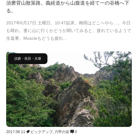
須磨背山散策路。義経道から山腹道を経て一の谷橋へ下
る。
2017年6月17日 土曜日。10:47起床。梅雨はどこへやら…。今日
も晴れ。妻に山に行くかどうか聞いてみると、疲れているようで
生返事。Muscleもどうも疲れ…
須磨・長田・兵庫
2017.06.11
ピックアップ
,
六甲の谷
0