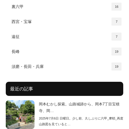
裏六甲
16
西宮・宝塚
7
遠征
7
長峰
19
須磨・長田・兵庫
19
最近の記事
岡本むかし探索。山路城跡から、岡本7丁目宝積
寺、岡…
2025年7月6日 日曜日。少し前、久しぶりに六甲_摩耶_再度
山路図を見ていると…