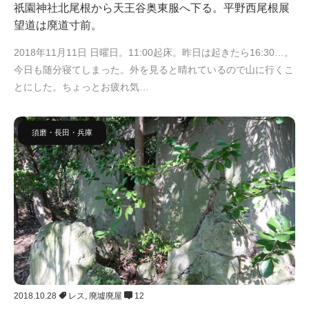
祇園神社北尾根から天王谷奥東服へ下る。平野西尾根展
望道は廃道寸前。
2018年11月11日 日曜日。11:00起床。昨日は起きたら16:30…。
今日も随分寝てしまった。外を見ると晴れているので山に行くこ
とにした。ちょっとお疲れ気…
須磨・長田・兵庫
2018.10.28
レス
,
廃墟廃屋
12