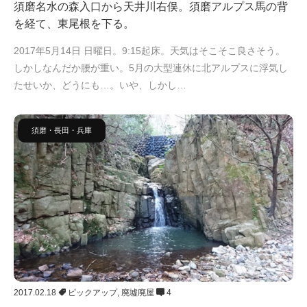
須磨名水の森入口から天井川右俣。須磨アルプス馬の背
を経て、東尾根を下る。
2017年5月14日 日曜日。9:15起床。天気はそこそこ良さそう。
しかしなんだか腰が重い。5月の大型連休に北アルプスに浮気し
たせいか、どうにも…。いや、しかし…
須磨・長田・兵庫
2017.02.18
ピックアップ
,
廃墟廃屋
4