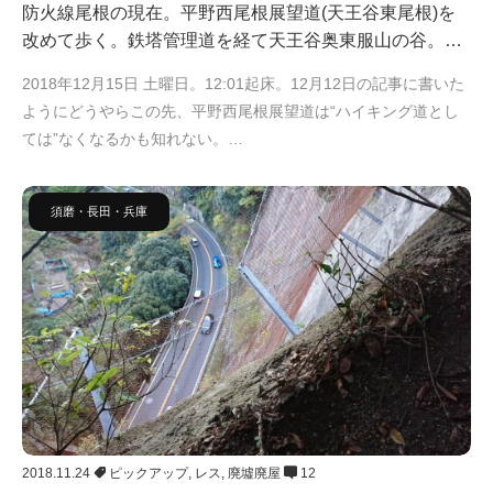
防火線尾根の現在。平野西尾根展望道(天王谷東尾根)を
改めて歩く。鉄塔管理道を経て天王谷奥東服山の谷。…
2018年12月15日 土曜日。12:01起床。12月12日の記事に書いた
ようにどうやらこの先、平野西尾根展望道は“ハイキング道とし
ては”なくなるかも知れない。…
須磨・長田・兵庫
2018.11.24
ピックアップ
,
レス
,
廃墟廃屋
12