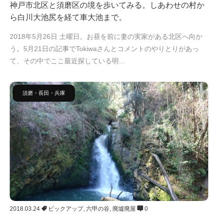
神戸市北区と須磨区の境を歩いてみる。しあわせの村か
ら白川大池尻を経て車大池まで。
2018年5月26日 土曜日。お昼を前に妻の実家がある北区へ向か
う。5月21日の記事でTokiwaさんとコメントのやりとりがあっ
て、その中でここ最近探している明…
須磨・長田・兵庫
2018.03.24
ピックアップ
,
六甲の谷
,
廃墟廃屋
0