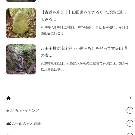
【古道を歩こう】山田道をできるだけ忠実に辿っ
てみる…
2016年7月16日 土曜日。10:54起床。またもや遅い。今日は
西山谷に行こう…
八王子川支流滝谷（小屋ヶ谷）を登って古寺山 昔
の表…
2020年6月21日。7:15起床からの二度寝で9:00起床。窓から
見た景色は快…
六甲山ハイキング
六甲山の谷と岩場