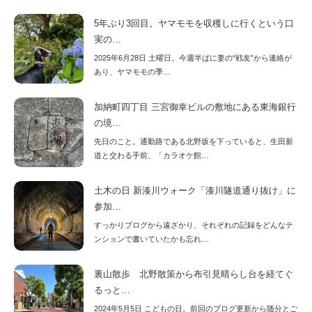
5年ぶり3回目。ヤマモモを収穫しに行くという口
実の…
2025年6月28日 土曜日。今週半ばに妻の“戦友”から連絡が
あり、ヤマモモの季…
加納町四丁目 三宮御幸ビルの敷地にある東海銀行
の境…
先日のこと。通勤路である北野坂を下っていると、生田新
道と交わる手前、「カラオケ館…
土木の日 新湊川ウォーク「湊川隧道通り抜け」に
参加…
すっかりブログから遠ざかり、それぞれの記録をどんなテ
ンションで書いていたかも忘れ…
裏山散歩 北野散策から布引見晴らし台を経てぐ
るっと…
2024年5月5日 こどもの日。前回のブログ更新から随分とご