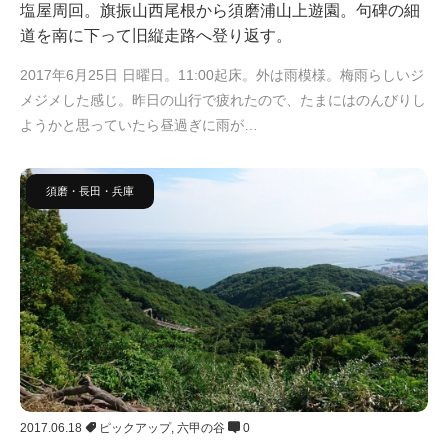
塩屋周回。旗振山西尾根から須磨浦山上遊園。句碑の細
道を南に下って旧縦走路へ登り返す。
2017年6月25日 日曜日。11:00起床。外は雨模様。梅雨らしいジ
メジメした感じ。昨日の山行で疲れたので、たまにはのんびりし
ようかと思っていたら昼過ぎに雨が…
須磨・長田・兵庫
2017.06.18
ピックアップ
,
六甲の谷
0