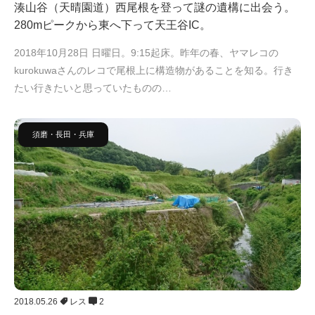
湊山谷（天晴園道）西尾根を登って謎の遺構に出会う。
280mピークから東へ下って天王谷IC。
2018年10月28日 日曜日。9:15起床。昨年の春、ヤマレコの
kurokuwaさんのレコで尾根上に構造物があることを知る。行き
たい行きたいと思っていたものの…
須磨・長田・兵庫
2018.05.26
レス
2