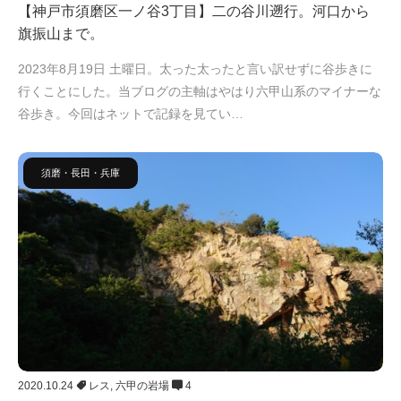
【神戸市須磨区一ノ谷3丁目】二の谷川遡行。河口から
旗振山まで。
2023年8月19日 土曜日。太った太ったと言い訳せずに谷歩きに
行くことにした。当ブログの主軸はやはり六甲山系のマイナーな
谷歩き。今回はネットで記録を見てい…
須磨・長田・兵庫
2020.10.24
レス
,
六甲の岩場
4