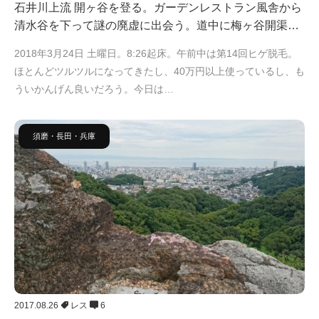
石井川上流 開ヶ谷を登る。ガーデンレストラン風舎から
清水谷を下って謎の廃虚に出会う。道中に梅ヶ谷開渠…
2018年3月24日 土曜日。8:26起床。午前中は第14回ヒゲ脱毛。
ほとんどツルツルになってきたし、40万円以上使っているし、も
ういかんげん良いだろう。今日は…
須磨・長田・兵庫
2017.08.26
レス
6