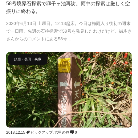
58号境界石探索で獅子ヶ池再訪。雨中の探索は厳しく空
振りに終わる。
2020年6月13日 土曜日。12:13起床。今日は梅雨入り後初の週末
で一日雨。先週の石柱探索で59号を発見したわけだけど、街歩き
さんからのコメントにある58号…
須磨・長田・兵庫
2018.12.15
ピックアップ
,
六甲の谷
0