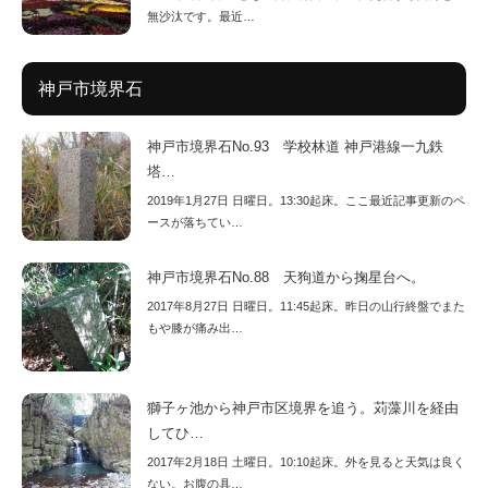
無沙汰です。最近…
神戸市境界石
神戸市境界石No.93 学校林道 神戸港線一九鉄
塔…
2019年1月27日 日曜日。13:30起床。ここ最近記事更新のペ
ースが落ちてい…
神戸市境界石No.88 天狗道から掬星台へ。
2017年8月27日 日曜日。11:45起床。昨日の山行終盤でまた
もや膝が痛み出…
獅子ヶ池から神戸市区境界を追う。苅藻川を経由
してひ…
2017年2月18日 土曜日。10:10起床。外を見ると天気は良く
ない。お腹の具…