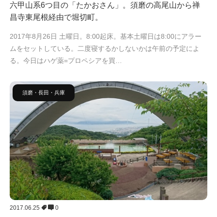
六甲山系6つ目の「たかおさん」。須磨の高尾山から禅
昌寺東尾根経由で堀切町。
2017年8月26日 土曜日。8:00起床。基本土曜日は8:00にアラー
ムをセットしている。二度寝するかしないかは午前の予定によ
る。今日はハゲ薬=プロペシアを買…
須磨・長田・兵庫
2017.06.25
0