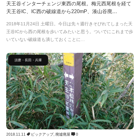
天王谷インターチェンジ東西の尾根。梅元西尾根を経て
天王谷IC、IC西の破線道から220mP、湊山谷廃…
2018年11月24日 土曜日。今日は先々週行きそびれてしまった天
王谷ICから西の尾根を歩いてみたいと思う。ついでにこれまで歩
いていない破線道も潰しておくことに…
須磨・長田・兵庫
2018.11.11
ピックアップ
,
廃墟廃屋
0