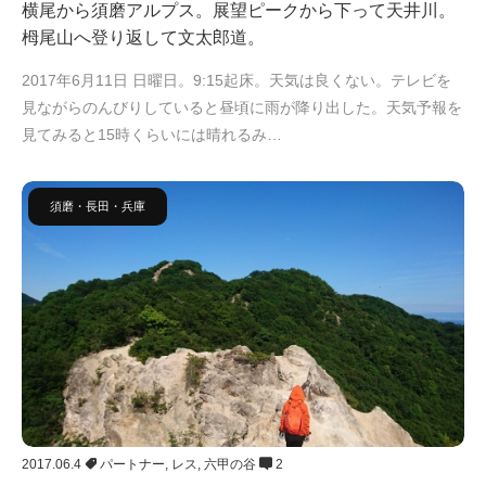
横尾から須磨アルプス。展望ピークから下って天井川。
栂尾山へ登り返して文太郎道。
2017年6月11日 日曜日。9:15起床。天気は良くない。テレビを
見ながらのんびりしていると昼頃に雨が降り出した。天気予報を
見てみると15時くらいには晴れるみ…
須磨・長田・兵庫
2017.06.4
パートナー
,
レス
,
六甲の谷
2