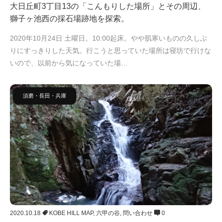
大日丘町3丁目13の「こんもりした場所」とその周辺、
獅子ヶ池西の採石場跡地を探索。
2020年10月24日 土曜日。10:00起床。やや肌寒いものの久しぶ
りにすっきりした天気。行こうと思っていた場所は寝坊で行けな
いので、以前から気になっていた場…
須磨・長田・兵庫
2020.10.18
KOBE HILL MAP
,
六甲の谷
,
問い合わせ
0