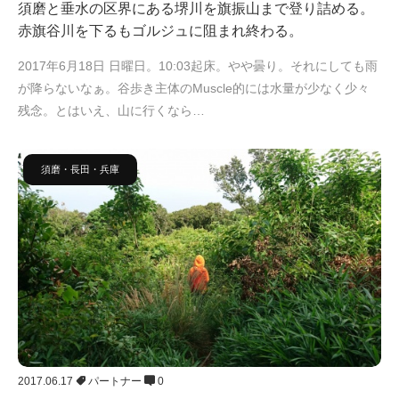
須磨と垂水の区界にある堺川を旗振山まで登り詰める。
赤旗谷川を下るもゴルジュに阻まれ終わる。
2017年6月18日 日曜日。10:03起床。やや曇り。それにしても雨
が降らないなぁ。谷歩き主体のMuscle的には水量が少なく少々
残念。とはいえ、山に行くなら…
須磨・長田・兵庫
2017.06.17
パートナー
0