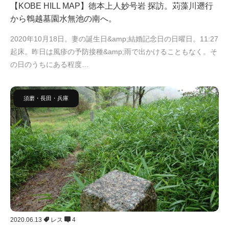
【KOBE HILL MAP】徳本上人妙号岩 探訪。苅藻川遡行
から鵯越墓園水無池の南へ。
2020年10月18日。妻の誕生日&amp;結婚記念日の日曜日。11:27
起床。昨日は風疹の予防接種&amp;雨で出かけることもなく。そ
の日のうちにある程度…
須磨・長田・兵庫
2020.06.13
レス
4