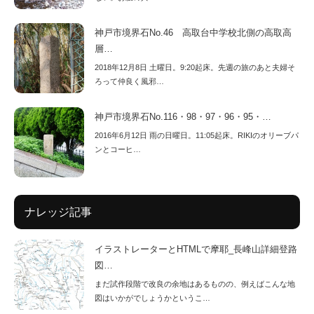
神戸市境界石No.46 高取台中学校北側の高取高
層…
2018年12月8日 土曜日。9:20起床。先週の旅のあと夫婦そ
ろって仲良く風邪…
神戸市境界石No.116・98・97・96・95・…
2016年6月12日 雨の日曜日。11:05起床。RIKIのオリーブパ
ンとコーヒ…
ナレッジ記事
イラストレーターとHTMLで摩耶_長峰山詳細登路
図…
まだ試作段階で改良の余地はあるものの、例えばこんな地
図はいかがでしょうかというこ…