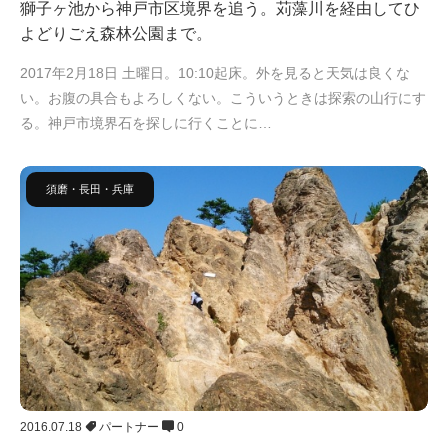
獅子ヶ池から神戸市区境界を追う。苅藻川を経由してひ
よどりごえ森林公園まで。
2017年2月18日 土曜日。10:10起床。外を見ると天気は良くな
い。お腹の具合もよろしくない。こういうときは探索の山行にす
る。神戸市境界石を探しに行くことに…
須磨・長田・兵庫
2016.07.18
パートナー
0