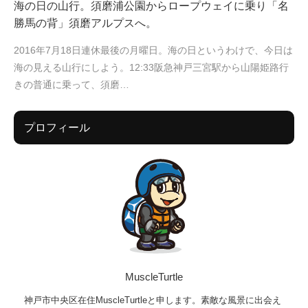
海の日の山行。須磨浦公園からロープウェイに乗り「名
勝馬の背」須磨アルプスへ。
2016年7月18日連休最後の月曜日。海の日というわけで、今日は
海の見える山行にしよう。12:33阪急神戸三宮駅から山陽姫路行
きの普通に乗って、須磨…
プロフィール
MuscleTurtle
神戸市中央区在住MuscleTurtleと申します。素敵な風景に出会え