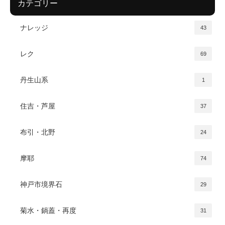
カテゴリー
ナレッジ
43
レク
69
丹生山系
1
住吉・芦屋
37
布引・北野
24
摩耶
74
神戸市境界石
29
菊水・鍋蓋・再度
31