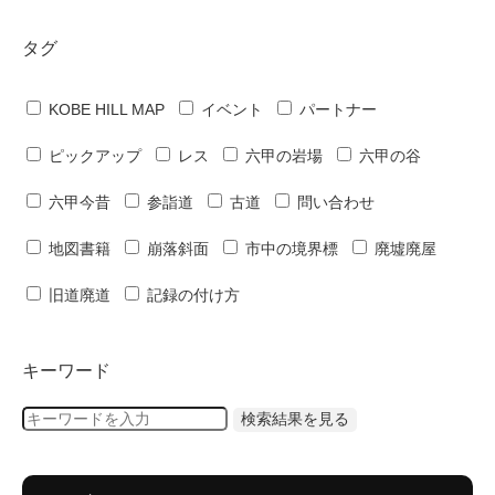
タグ
KOBE HILL MAP
イベント
パートナー
ピックアップ
レス
六甲の岩場
六甲の谷
六甲今昔
参詣道
古道
問い合わせ
地図書籍
崩落斜面
市中の境界標
廃墟廃屋
旧道廃道
記録の付け方
キーワード