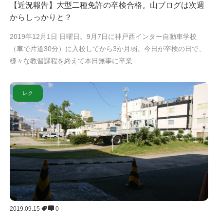
【近況報告】大型二種免許の卒検合格。山ブログは次週
からしっかりと？
2019年12月1日 日曜日。9月7日に神戸西インター自動車学校
（車で片道30分）に入校してから3か月弱。今日が卒検の日で、
様々な教習課程を終えて本日無事に卒業…
レク
2019.09.15
0