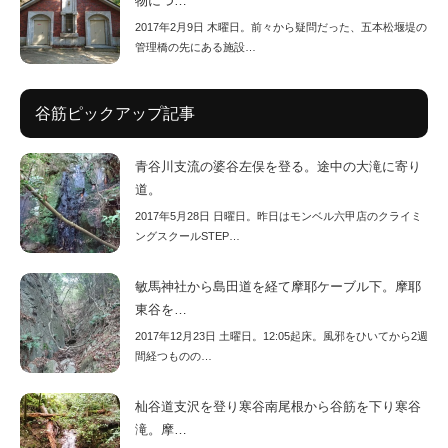
物につ…
2017年2月9日 木曜日。前々から疑問だった、五本松堰堤の
管理橋の先にある施設…
谷筋ピックアップ記事
青谷川支流の婆谷左俣を登る。途中の大滝に寄り
道。
2017年5月28日 日曜日。昨日はモンベル六甲店のクライミ
ングスクールSTEP…
敏馬神社から島田道を経て摩耶ケーブル下。摩耶
東谷を…
2017年12月23日 土曜日。12:05起床。風邪をひいてから2週
間経つものの…
杣谷道支沢を登り寒谷南尾根から谷筋を下り寒谷
滝。摩…