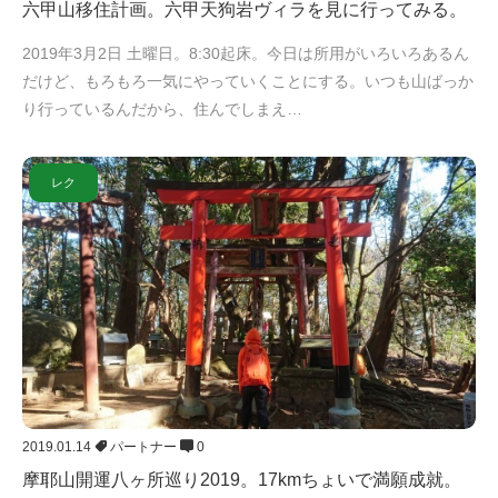
六甲山移住計画。六甲天狗岩ヴィラを見に行ってみる。
2019年3月2日 土曜日。8:30起床。今日は所用がいろいろあるん
だけど、もろもろ一気にやっていくことにする。いつも山ばっか
り行っているんだから、住んでしまえ…
レク
2019.01.14
パートナー
0
摩耶山開運八ヶ所巡り2019。17kmちょいで満願成就。