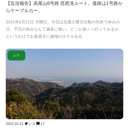
【近況報告】高尾山6号路 琵琶滝ルート。復路は1号路か
らケーブルカー。
2021年6月21日 月曜日。今日は先週土曜日出勤の代休で休みの
日。平日の休みなんて滅多に無い。どこか遠くへ行ってみるか…
というわけでお昼過ぎに築地のホテルを出…
レク
2021.02.21
レス
17