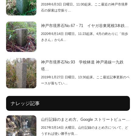
2018年6月3日 日曜日。11:00起床。ここ最近の神戸市境界
石の探索は空振り…
神戸市境界石No.67・71 イヤガ谷東尾根3本鉄…
2020年6月14日 日曜日。11:23起床。4月の終わりに「街歩
きさん」から6…
神戸市境界石No.93 学校林道 神戸港線一九鉄
塔…
2019年1月27日 日曜日。13:30起床。ここ最近記事更新のペ
ースが落ちてい…
ナレッジ記事
山行記録のまとめ方。Google ストリートビュー…
2017年3月14日 火曜日。山行記録のまとめ方について、ど
うすれば使い勝手が良…