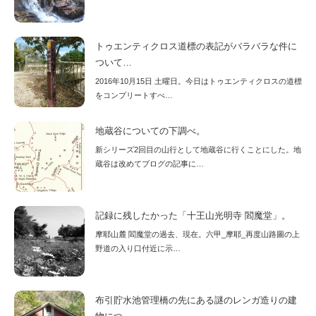
トゥエンティクロス道標の表記がバラバラな件に
ついて…
2016年10月15日 土曜日。今日はトゥエンティクロスの道標
をコンプリートすべ…
地蔵谷についての下調べ。
新シリーズ2回目の山行として地蔵谷に行くことにした。地
蔵谷は改めてブログの記事に…
記録に残したかった「十王山光明寺 閻魔堂」。
摩耶山麓 閻魔堂の過去、現在。六甲_摩耶_再度山路圖の上
野道の入り口付近に示…
布引貯水池管理橋の先にある謎のレンガ造りの建