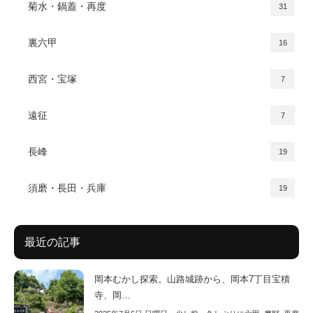
菊水・鍋蓋・再度
31
裏六甲
16
西宮・宝塚
7
遠征
7
長峰
19
須磨・長田・兵庫
19
最近の記事
岡本むかし探索。山路城跡から、岡本7丁目宝積
寺、岡…