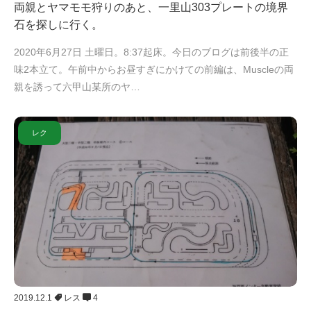
両親とヤマモモ狩りのあと、一里山303プレートの境界
石を探しに行く。
2020年6月27日 土曜日。8:37起床。今日のブログは前後半の正
味2本立て。午前中からお昼すぎにかけての前編は、Muscleの両
親を誘って六甲山某所のヤ…
レク
2019.12.1
レス
4