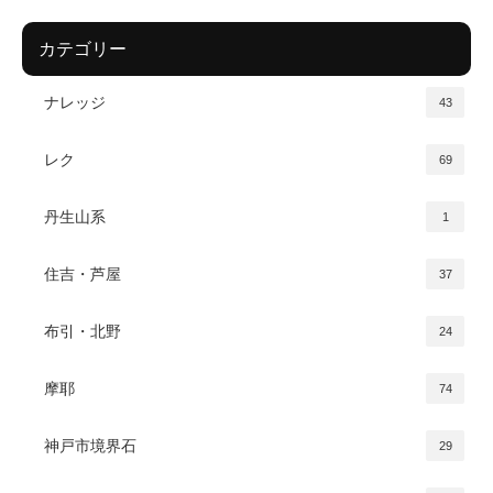
カテゴリー
ナレッジ
43
レク
69
丹生山系
1
住吉・芦屋
37
布引・北野
24
摩耶
74
神戸市境界石
29