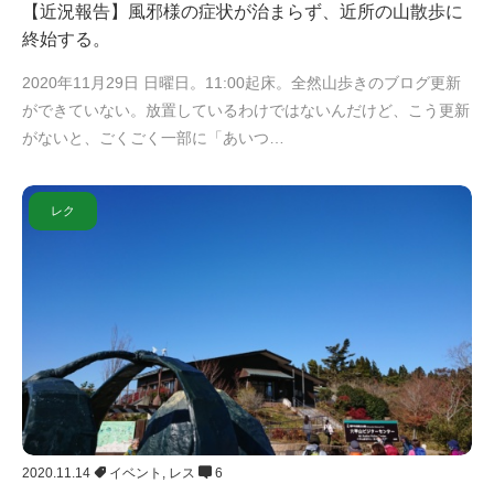
【近況報告】風邪様の症状が治まらず、近所の山散歩に
終始する。
2020年11月29日 日曜日。11:00起床。全然山歩きのブログ更新
ができていない。放置しているわけではないんだけど、こう更新
がないと、ごくごく一部に「あいつ…
レク
2020.11.14
イベント
,
レス
6