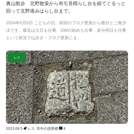
裏山散歩 北野散策から布引見晴らし台を経てぐるっと
回って北野港みはらし台まで。
2024年5月5日 こどもの日。前回のブログ更新から随分とご無沙
汰です。最近は土日も仕事、GWの始めも仕事…多分明日も仕事
という状況で山歩き・ブログ更新にま…
レク
2023.08.5
レス
,
市中の境界標
4