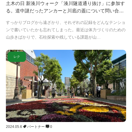
土木の日 新湊川ウォーク「湊川隧道通り抜け」に参加す
る。道中謎だったアンカーと川底の蓋について問い合…
すっかりブログから遠ざかり、それぞれの記録をどんなテンショ
ンで書いていたかも忘れてしまった。最近は体力づくりのための
山歩きばかりで、石柱探索や残している課題が山…
レク
2024.05.6
パートナー
0