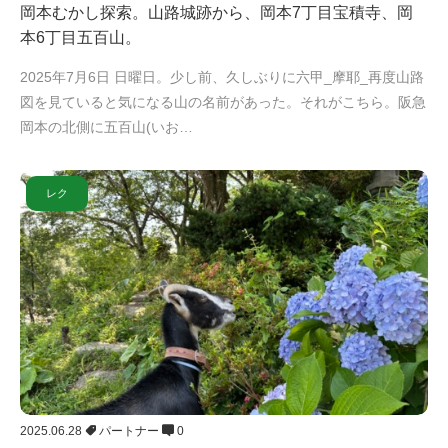
岡本むかし探索。山路城跡から、岡本7丁目宝積寺、岡
本6丁目五百山。
2025年7月6日 日曜日。少し前、久しぶりに六甲_摩耶_再度山路
図を見ていると気になる山の名前があった。それがこちら。阪急
岡本の北側に五百山(いお…
レク
2025.06.28
パートナー
0