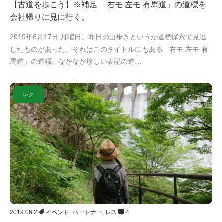
【古道を歩こう】※補足 「右モ 左モ 有馬道」の道標を
会社帰りに見に行く。
2019年6月17日 月曜日。昨日の山歩きというか道標探索で見逃
したものがあった。それはこのタイトルにもある「右モ 左モ 有
馬道」の道標。なかなか珍しい表記の道…
レク
2019.06.2
イベント
,
パートナー
,
レス
4