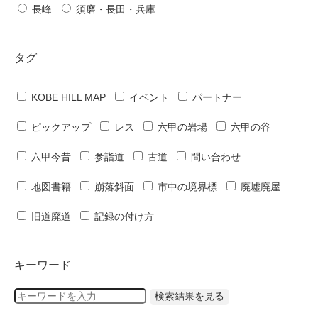
長峰
須磨・長田・兵庫
タグ
KOBE HILL MAP
イベント
パートナー
ピックアップ
レス
六甲の岩場
六甲の谷
六甲今昔
参詣道
古道
問い合わせ
地図書籍
崩落斜面
市中の境界標
廃墟廃屋
旧道廃道
記録の付け方
キーワード