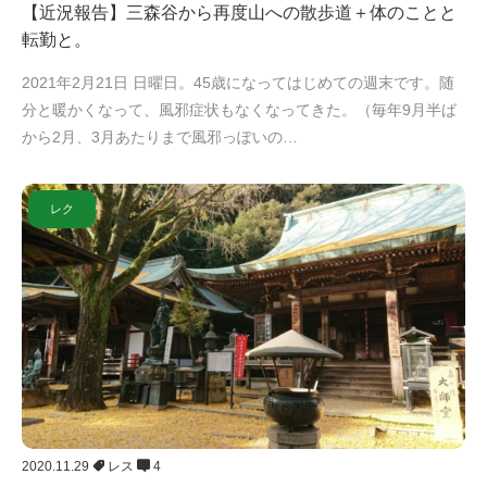
【近況報告】三森谷から再度山への散歩道＋体のことと
転勤と。
2021年2月21日 日曜日。45歳になってはじめての週末です。随
分と暖かくなって、風邪症状もなくなってきた。（毎年9月半ば
から2月、3月あたりまで風邪っぽいの…
レク
2020.11.29
レス
4