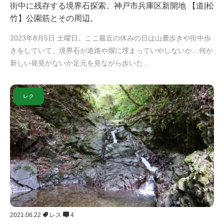
街中に残存する境界石探索。神戸市兵庫区新開地 【道|松
竹】公園筋とその周辺。
2023年8月5日 土曜日。ここ最近の休みの日は山麓歩きや街中歩
きをしていて、境界石が道路や塀に埋まっていやしないか…何か
新しい発見がないか足元を見ながら歩いた…
レク
2021.06.22
レス
4