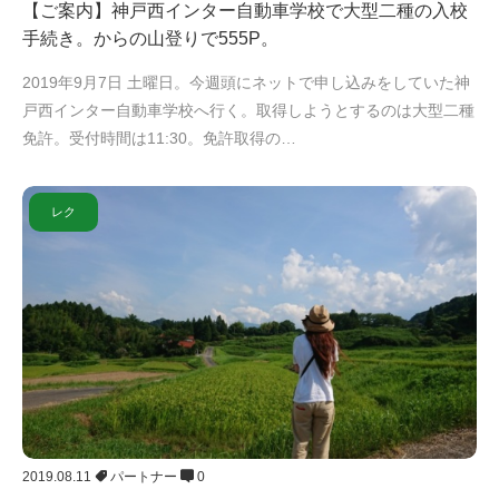
【ご案内】神戸西インター自動車学校で大型二種の入校
手続き。からの山登りで555P。
2019年9月7日 土曜日。今週頭にネットで申し込みをしていた神
戸西インター自動車学校へ行く。取得しようとするのは大型二種
免許。受付時間は11:30。免許取得の…
レク
2019.08.11
パートナー
0