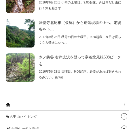
2016年6月25日 小雨の土曜日。9:05起床。外は雨だし山に
行く気も起きず……
法徳寺北尾根（仮称）から崩落現場の上へ。老婆
谷を下…
2017年9月23日 秋分の日の土曜日。9:20起床。今日は長ら
く立入禁止になっ…
木ノ袋谷 右岸支沢を登って寒谷北尾根608ピーク
を…
2016年5月29日 日曜日。9:06起床。必要があれば起きられ
るみたい。第3回…
六甲山ハイキング
六甲山の谷と岩場