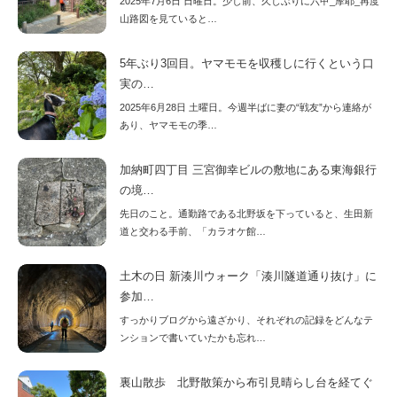
2025年7月6日 日曜日。少し前、久しぶりに六甲_摩耶_再度
山路図を見ていると…
5年ぶり3回目。ヤマモモを収穫しに行くという口
実の…
2025年6月28日 土曜日。今週半ばに妻の“戦友”から連絡が
あり、ヤマモモの季…
加納町四丁目 三宮御幸ビルの敷地にある東海銀行
の境…
先日のこと。通勤路である北野坂を下っていると、生田新
道と交わる手前、「カラオケ館…
土木の日 新湊川ウォーク「湊川隧道通り抜け」に
参加…
すっかりブログから遠ざかり、それぞれの記録をどんなテ
ンションで書いていたかも忘れ…
裏山散歩 北野散策から布引見晴らし台を経てぐ