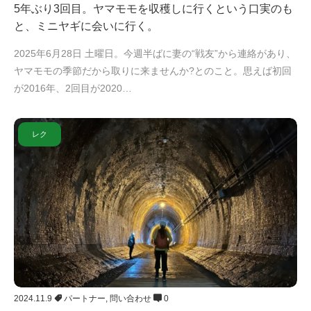
5年ぶり3回目。ヤマモモを収穫しに行くという口実のも
と、ミニヤギに会いに行く。
2025年6月28日 土曜日。今週半ばに妻の“戦友”から連絡があり、
ヤマモモの季節だから取りに来ませんか?とのこと。思えば初回
が2016年、2回目が2020…
レク
2024.11.9
パートナー
,
問い合わせ
0