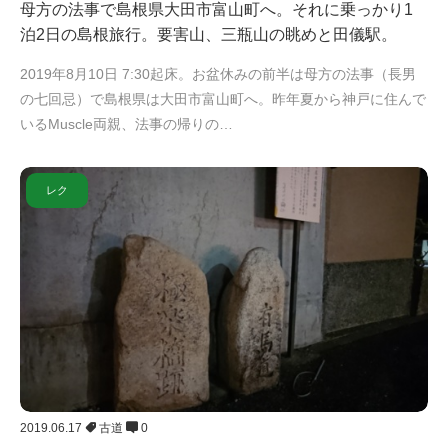
母方の法事で島根県大田市富山町へ。それに乗っかり1
泊2日の島根旅行。要害山、三瓶山の眺めと田儀駅。
2019年8月10日 7:30起床。お盆休みの前半は母方の法事（長男
の七回忌）で島根県は大田市富山町へ。昨年夏から神戸に住んで
いるMuscle両親、法事の帰りの…
レク
2019.06.17
古道
0