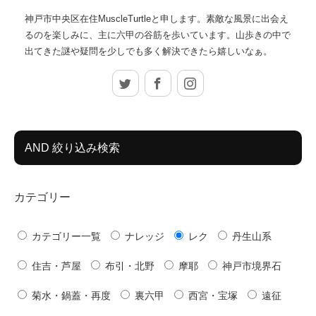
神戸市中央区在住MuscleTurtleと申します。素敵な風景に出会え
るのを楽しみに、主に六甲の谷筋を歩いています。山歩きの中で
出てきた謎や疑問を少しでも多く解決できたら嬉しいなぁ。
Twitter
Facebook
Instagram
AND 絞り込み検索
カテゴリー
カテゴリー一覧
ナレッジ
レク
丹生山系
住吉・芦屋
布引・北野
摩耶
神戸市境界石
菊水・鍋蓋・再度
裏六甲
西宮・宝塚
遠征