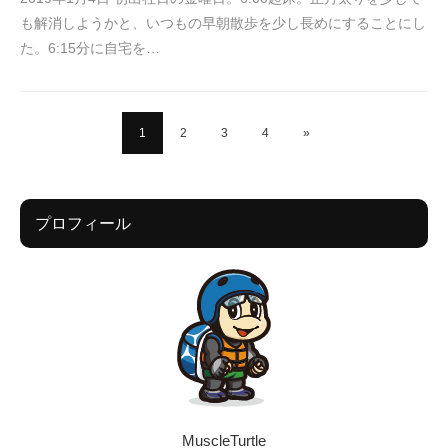
も解消しようかと、いつもの早朝散歩を少し長めにすることにし
た。6:15分に自宅を…
1
2
3
4
»
プロフィール
MuscleTurtle