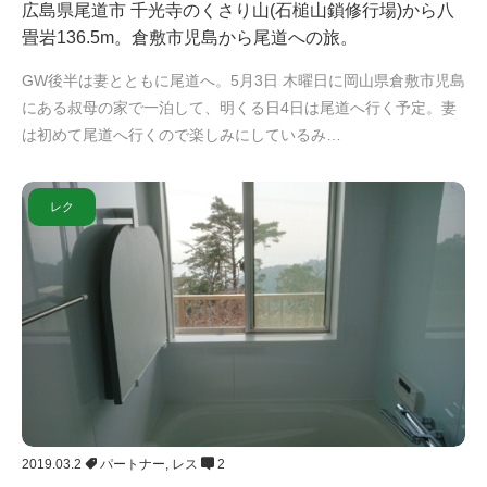
広島県尾道市 千光寺のくさり山(石槌山鎖修行場)から八
畳岩136.5m。倉敷市児島から尾道への旅。
GW後半は妻とともに尾道へ。5月3日 木曜日に岡山県倉敷市児島
にある叔母の家で一泊して、明くる日4日は尾道へ行く予定。妻
は初めて尾道へ行くので楽しみにしているみ…
レク
2019.03.2
パートナー
,
レス
2