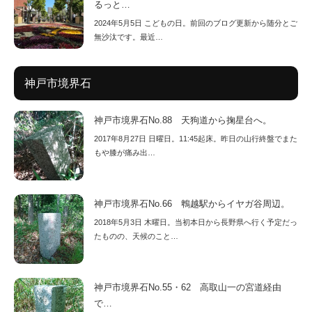
るっと…
2024年5月5日 こどもの日。前回のブログ更新から随分とご
無沙汰です。最近…
神戸市境界石
神戸市境界石No.88 天狗道から掬星台へ。
2017年8月27日 日曜日。11:45起床。昨日の山行終盤でまた
もや膝が痛み出…
神戸市境界石No.66 鵯越駅からイヤガ谷周辺。
2018年5月3日 木曜日。当初本日から長野県へ行く予定だっ
たものの、天候のこと…
神戸市境界石No.55・62 高取山一の宮道経由
で…