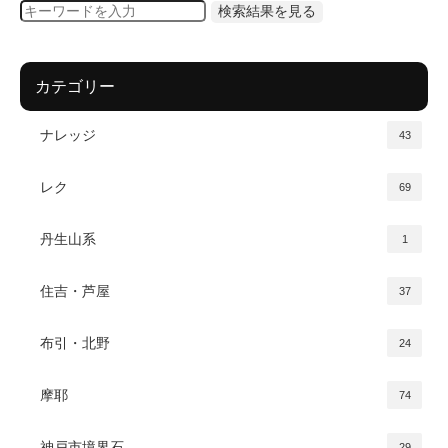
カテゴリー
ナレッジ
43
レク
69
丹生山系
1
住吉・芦屋
37
布引・北野
24
摩耶
74
神戸市境界石
29