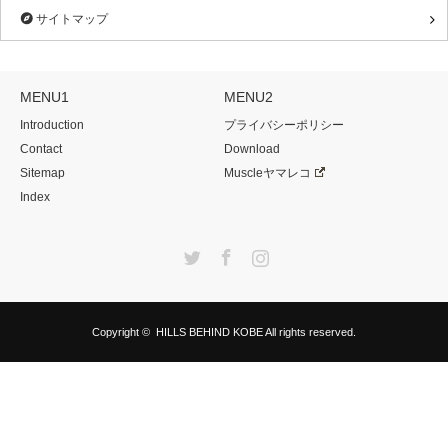
サイトマップ
MENU1
MENU2
Introduction
プライバシーポリシー
Contact
Download
Sitemap
Muscleヤマレコ
Index
Twitter
Facebook
Instagram
Copyright ©
HILLS BEHIND KOBE
All rights reserved.