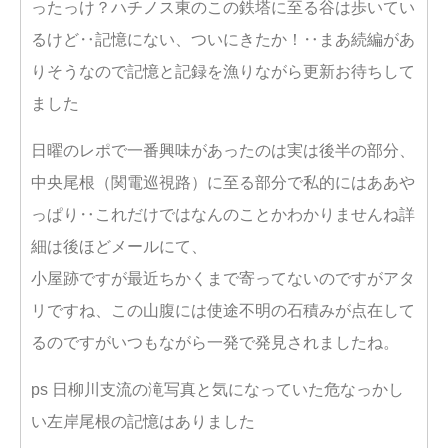
ったっけ？ハチノス東のこの鉄塔に至る谷は歩いてい
るけど‥記憶にない、ついにきたか！‥まあ続編があ
りそうなので記憶と記録を漁りながら更新お待ちして
ました
日曜のレポで一番興味があったのは実は後半の部分、
中央尾根（関電巡視路）に至る部分で私的にはああや
っぱり‥これだけではなんのことかわかりませんね詳
細は後ほどメールにて、
小屋跡ですが最近ちかくまで寄ってないのですがアタ
リですね、この山腹には使途不明の石積みが点在して
るのですがいつもながら一発で発見されましたね。
ps 日柳川支流の滝写真と気になっていた危なっかし
い左岸尾根の記憶はありました