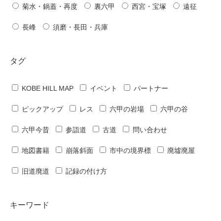
菊水・鍋蓋・再度
裏六甲
西宮・宝塚
遠征
長峰
須磨・長田・兵庫
タグ
KOBE HILL MAP
イベント
パートナー
ピックアップ
レス
六甲の岩場
六甲の谷
六甲今昔
参詣道
古道
問い合わせ
地図書籍
崩落斜面
市中の境界標
廃墟廃屋
旧道廃道
記録の付け方
キーワード