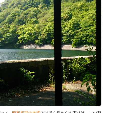
ンス。
昭和初期の地図
の堰堤右岸からの下りは、この階