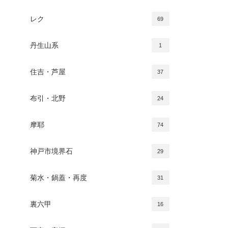
レク
69
丹生山系
1
住吉・芦屋
37
布引・北野
24
摩耶
74
神戸市境界石
29
菊水・鍋蓋・再度
31
裏六甲
16