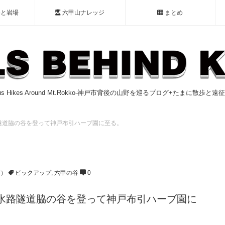
谷と岩場
六甲山ナレッジ
まとめ
ious Hikes Around Mt.Rokko-神戸市背後の山野を巡るブログ+たまに散歩と
隧道脇の谷を登って神戸布引ハーブ園に至る。
7）
ピックアップ
,
六甲の谷
0
水路隧道脇の谷を登って神戸布引ハーブ園に