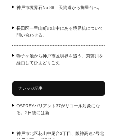
神戸市境界石No.88 天狗道から掬星台へ。
長田区一里山町の山中にある境界杭について
問い合わせる。
獅子ヶ池から神戸市区境界を追う。苅藻川を
経由してひよどりごえ…
ナレッジ記事
OSPREYバリアント37がリコール対象にな
る。2日後には新…
神戸市北区花山中尾台3丁目、阪神高速7号北