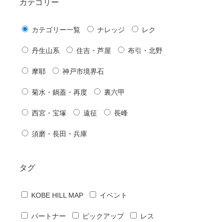
カテゴリー
カテゴリー一覧
ナレッジ
レク
丹生山系
住吉・芦屋
布引・北野
摩耶
神戸市境界石
菊水・鍋蓋・再度
裏六甲
西宮・宝塚
遠征
長峰
須磨・長田・兵庫
タグ
KOBE HILL MAP
イベント
パートナー
ピックアップ
レス