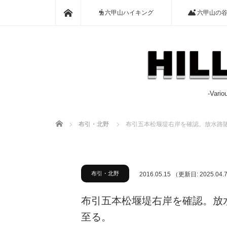
ホーム
六甲山ハイキング
六甲山の
-Var
ホーム
布引・北野
布引五本松堰堤右岸を確認。放水路
布引・北野
2016.05.15
（更新日: 2025.04.
布引五本松堰堤右岸を確認。放
至る。