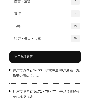
西宮・宝塚
7
遠征
7
長峰
19
須磨・長田・兵庫
19
神戸市境界石
神戸市境界石No.93 学校林道 神戸港線一九
鉄塔の南にて。…
神戸市境界石No.72・75・77 平野谷西尾根
から極楽谷経…