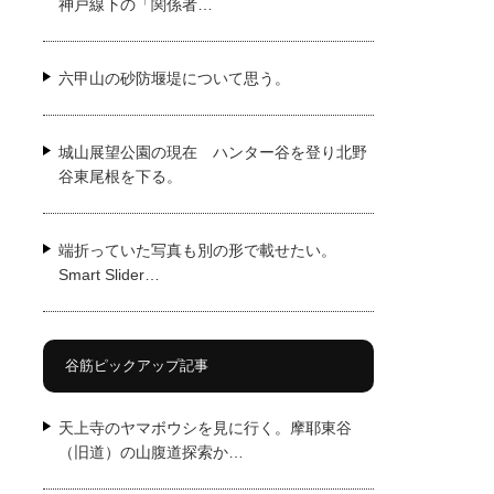
神戸線下の「関係者…
六甲山の砂防堰堤について思う。
城山展望公園の現在 ハンター谷を登り北野
谷東尾根を下る。
端折っていた写真も別の形で載せたい。
Smart Slider…
谷筋ピックアップ記事
天上寺のヤマボウシを見に行く。摩耶東谷
（旧道）の山腹道探索か…