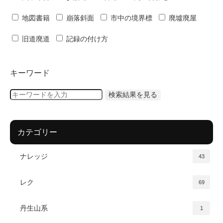
地図書籍
崩落斜面
市中の境界標
廃墟廃屋
旧道廃道
記録の付け方
キーワード
カテゴリー
ナレッジ
43
レク
69
丹生山系
1