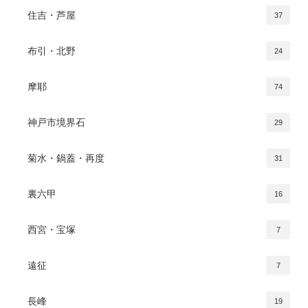
住吉・芦屋
37
布引・北野
24
摩耶
74
神戸市境界石
29
菊水・鍋蓋・再度
31
裏六甲
16
西宮・宝塚
7
遠征
7
長峰
19