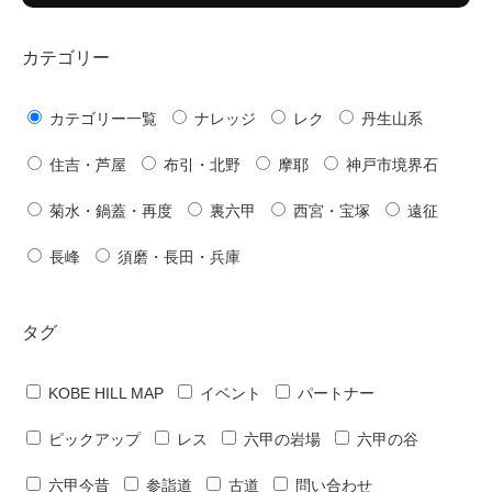
カテゴリー
カテゴリー一覧
ナレッジ
レク
丹生山系
住吉・芦屋
布引・北野
摩耶
神戸市境界石
菊水・鍋蓋・再度
裏六甲
西宮・宝塚
遠征
長峰
須磨・長田・兵庫
タグ
KOBE HILL MAP
イベント
パートナー
ピックアップ
レス
六甲の岩場
六甲の谷
六甲今昔
参詣道
古道
問い合わせ