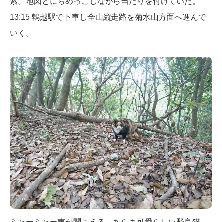
索。地図とにらめっこしながら当たりを付けていた。
13:15 鵯越駅で下車し全山縦走路を菊水山方面へ進んで
いく。
ミャーミャー声が聞こえる。あらま可愛らしい野良猫