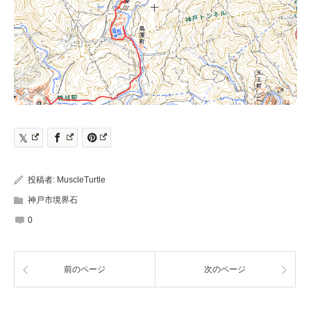
投稿者:
MuscleTurtle
神戸市境界石
0
前のページ
次のページ