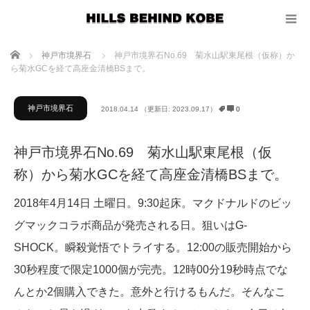
ホーム
神戸市境界石
神戸市境界石No.69 菊水山駅東尾根（仮称）か
ら菊水GCを経て高座金清橋BSまで。
神戸市境界石
2018.04.14
（更新日: 2023.09.17）
0
神戸市境界石No.69 菊水山駅東尾根（仮
称）から菊水GCを経て高座金清橋BSまで。
2018年4月14日 土曜日。9:30起床。マクドナルドのビッ
グマックコラボ商品が発売される日。狙いはG-
SHOCK。瞬殺覚悟でトライする。12:00の販売開始から
30秒程度で限定1000個が完売。12時00分19秒時点でな
んとか2個購入できた。意外と行けるもんだ。そんなこ