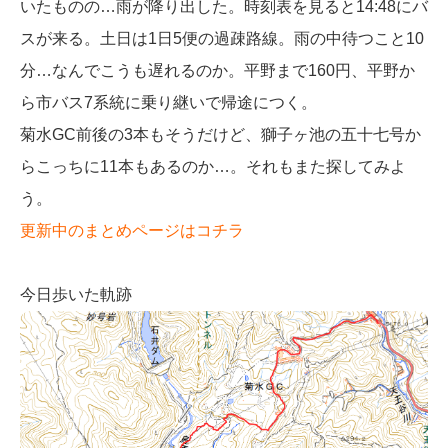
いたものの…雨が降り出した。時刻表を見ると14:48にバ
スが来る。土日は1日5便の過疎路線。雨の中待つこと10
分…なんでこうも遅れるのか。平野まで160円、平野か
ら市バス7系統に乗り継いで帰途につく。
菊水GC前後の3本もそうだけど、獅子ヶ池の五十七号か
らこっちに11本もあるのか…。それもまた探してみよ
う。
更新中のまとめページはコチラ
今日歩いた軌跡