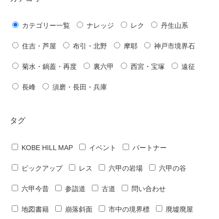
カテゴリー一覧
ナレッジ
レク
丹生山系
住吉・芦屋
布引・北野
摩耶
神戸市境界石
菊水・鍋蓋・再度
裏六甲
西宮・宝塚
遠征
長峰
須磨・長田・兵庫
タグ
KOBE HILL MAP
イベント
パートナー
ピックアップ
レス
六甲の岩場
六甲の谷
六甲今昔
参詣道
古道
問い合わせ
地図書籍
崩落斜面
市中の境界標
廃墟廃屋