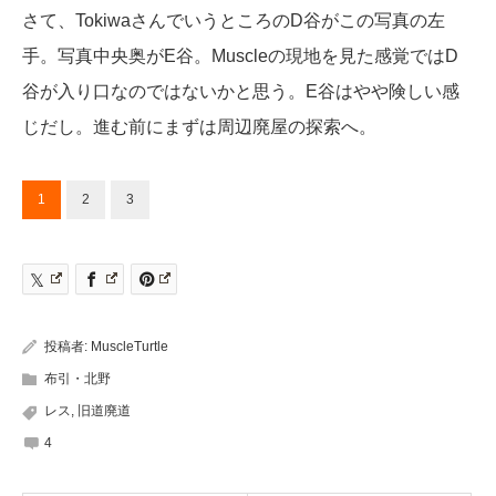
さて、TokiwaさんでいうところのD谷がこの写真の左
手。写真中央奥がE谷。Muscleの現地を見た感覚ではD
谷が入り口なのではないかと思う。E谷はやや険しい感
じだし。進む前にまずは周辺廃屋の探索へ。
1
2
3
投稿者:
MuscleTurtle
布引・北野
レス
,
旧道廃道
4