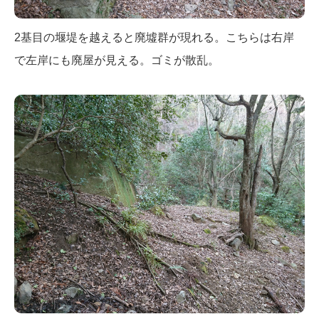
2基目の堰堤を越えると廃墟群が現れる。こちらは右岸
で左岸にも廃屋が見える。ゴミが散乱。