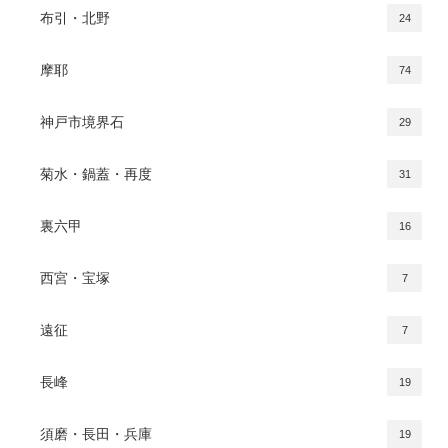
布引・北野
24
摩耶
74
神戸市境界石
29
菊水・鍋蓋・再度
31
裏六甲
16
西宮・宝塚
7
遠征
7
長峰
19
須磨・長田・兵庫
19