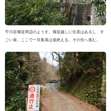
苧川谷堰堤周辺のようす。堰堤越しに住居はあるし、す
ごい崖。ここで一旦集落は途絶える。その先へ進む。