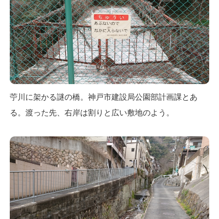
苧川に架かる謎の橋。神戸市建設局公園部計画課とあ
る。渡った先、右岸は割りと広い敷地のよう。