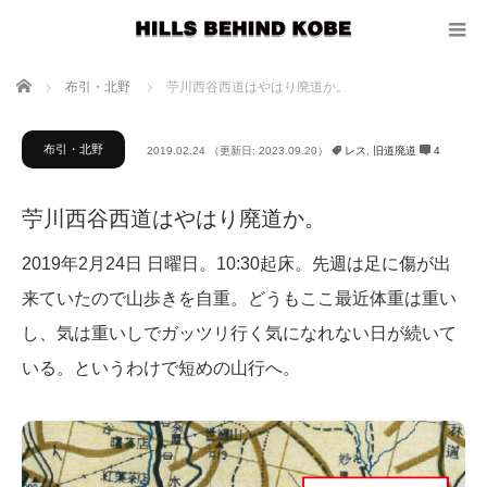
ホーム
布引・北野
苧川西谷西道はやはり廃道か。
布引・北野
2019.02.24
（更新日: 2023.09.20）
レス
,
旧道廃道
4
苧川西谷西道はやはり廃道か。
2019年2月24日 日曜日。10:30起床。先週は足に傷が出
来ていたので山歩きを自重。どうもここ最近体重は重い
し、気は重いしでガッツリ行く気になれない日が続いて
いる。というわけで短めの山行へ。