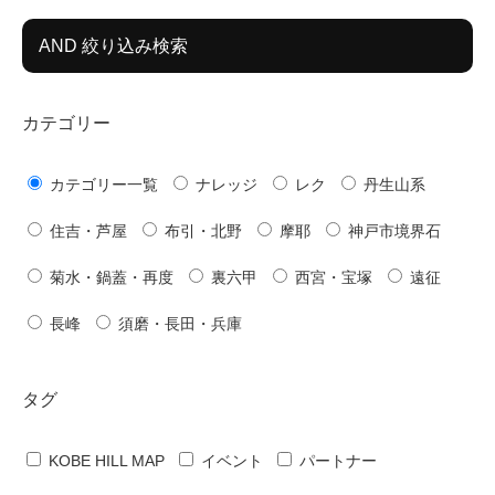
AND 絞り込み検索
カテゴリー
カテゴリー一覧
ナレッジ
レク
丹生山系
住吉・芦屋
布引・北野
摩耶
神戸市境界石
菊水・鍋蓋・再度
裏六甲
西宮・宝塚
遠征
長峰
須磨・長田・兵庫
タグ
KOBE HILL MAP
イベント
パートナー