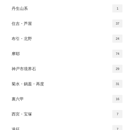
丹生山系
1
住吉・芦屋
37
布引・北野
24
摩耶
74
神戸市境界石
29
菊水・鍋蓋・再度
31
裏六甲
16
西宮・宝塚
7
遠征
7