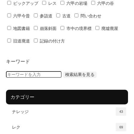
ピックアップ
レス
六甲の岩場
六甲の谷
六甲今昔
参詣道
古道
問い合わせ
地図書籍
崩落斜面
市中の境界標
廃墟廃屋
旧道廃道
記録の付け方
キーワード
カテゴリー
ナレッジ
43
レク
69