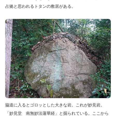
占拠と思われるトタンの敷居がある。
脇道に入るとゴロッとした大きな岩。これが妙見岩。
「妙見堂 南無妙法蓮華経」と掘られている。ここから