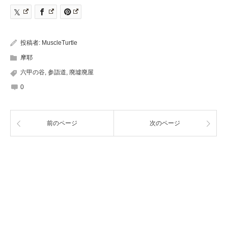
投稿者:
MuscleTurtle
摩耶
六甲の谷
,
参詣道
,
廃墟廃屋
0
前のページ
次のページ