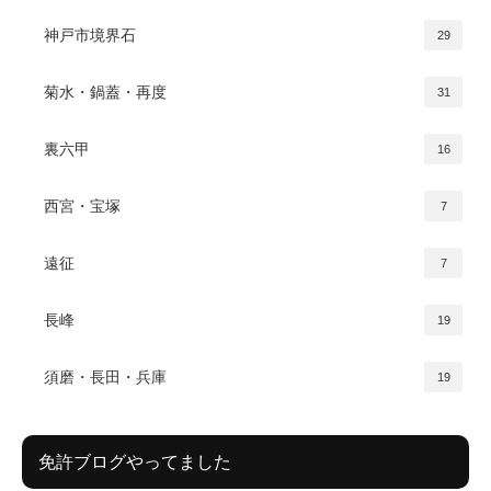
神戸市境界石
29
菊水・鍋蓋・再度
31
裏六甲
16
西宮・宝塚
7
遠征
7
長峰
19
須磨・長田・兵庫
19
免許ブログやってました