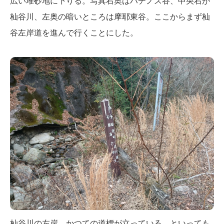
広い堆砂地に下りる。写真右奥はハチノス谷、中央右が
杣谷川、左奥の暗いところは摩耶東谷。ここからまず杣
谷左岸道を進んで行くことにした。
杣谷川の左岸、かつての道標が立っている。といっても