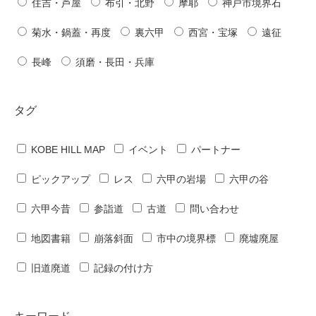
住吉・芦屋
布引・北野
摩耶
神戸市境界石
菊水・鍋蓋・再度
裏六甲
西宮・宝塚
遠征
長峰
須磨・長田・兵庫
タグ
KOBE HILL MAP
イベント
パートナー
ピックアップ
レス
六甲の岩場
六甲の谷
六甲今昔
参詣道
古道
問い合わせ
地図書籍
崩落斜面
市中の境界標
廃墟廃屋
旧道廃道
記録の付け方