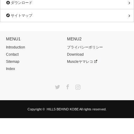
ダウンロード
サイトマップ
MENU1
MENU2
Introduction
プライバシーポリシー
Contact
Download
Sitemap
Muscleヤマレコ
Index
Twitter
Facebook
Instagram
Copyright ©
HILLS BEHIND KOBE
All rights reserved.