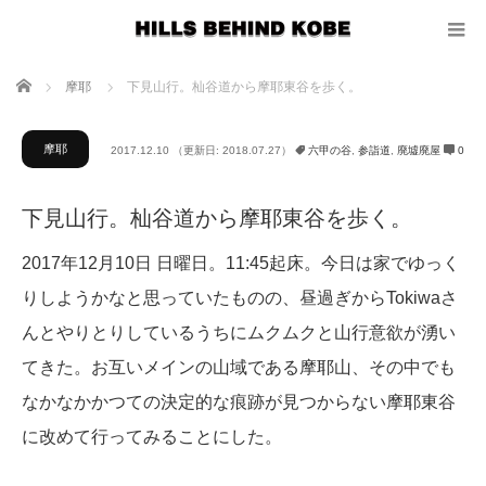
ホーム
摩耶
下見山行。杣谷道から摩耶東谷を歩く。
摩耶
2017.12.10
（更新日: 2018.07.27）
六甲の谷
,
参詣道
,
廃墟廃屋
0
下見山行。杣谷道から摩耶東谷を歩く。
2017年12月10日 日曜日。11:45起床。今日は家でゆっく
りしようかなと思っていたものの、昼過ぎからTokiwaさ
んとやりとりしているうちにムクムクと山行意欲が湧い
てきた。お互いメインの山域である摩耶山、その中でも
なかなかかつての決定的な痕跡が見つからない摩耶東谷
に改めて行ってみることにした。