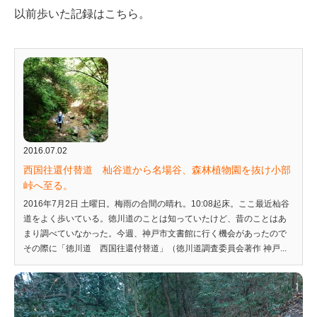
以前歩いた記録はこちら。
2016.07.02
西国往還付替道 杣谷道から名場谷、森林植物園を抜け小部
峠へ至る。
2016年7月2日 土曜日。梅雨の合間の晴れ。10:08起床。ここ最近杣谷
道をよく歩いている。徳川道のことは知っていたけど、昔のことはあ
まり調べていなかった。今週、神戸市文書館に行く機会があったので
その際に「徳川道 西国往還付替道」（徳川道調査委員会著作 神戸...