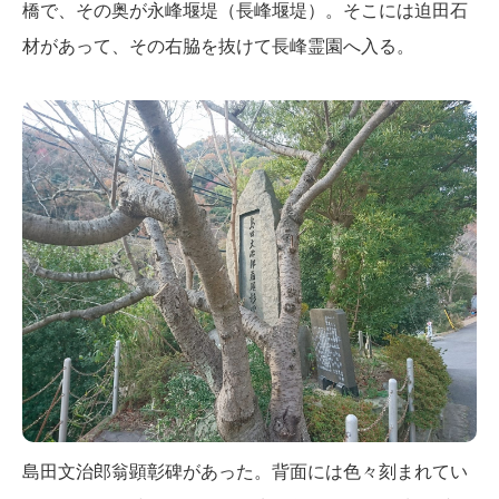
橋で、その奥が永峰堰堤（長峰堰堤）。そこには迫田石
材があって、その右脇を抜けて長峰霊園へ入る。
島田文治郎翁顕彰碑があった。背面には色々刻まれてい