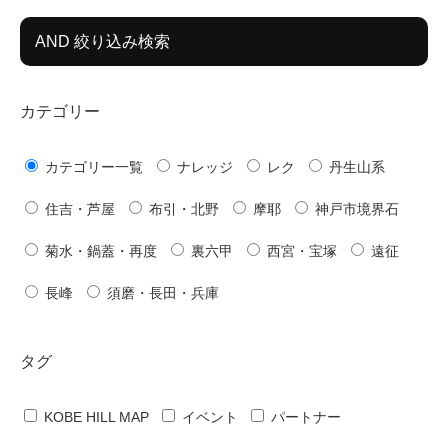
AND 絞り込み検索
カテゴリー
カテゴリー一覧
ナレッジ
レク
丹生山系
住吉・芦屋
布引・北野
摩耶
神戸市境界石
菊水・鍋蓋・再度
裏六甲
西宮・宝塚
遠征
長峰
須磨・長田・兵庫
タグ
KOBE HILL MAP
イベント
パートナー