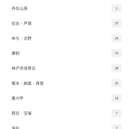
丹生山系
1
住吉・芦屋
37
布引・北野
24
摩耶
74
神戸市境界石
29
菊水・鍋蓋・再度
31
裏六甲
16
西宮・宝塚
7
遠征
7