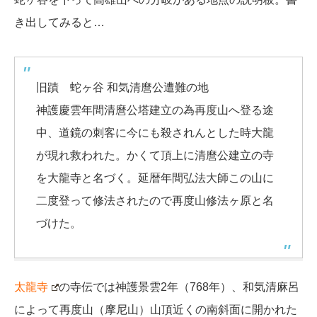
き出してみると…
旧蹟 蛇ヶ谷 和気清麿公遭難の地
神護慶雲年間清麿公塔建立の為再度山へ登る途
中、道鏡の刺客に今にも殺されんとした時大龍
が現れ救われた。かくて頂上に清麿公建立の寺
を大龍寺と名づく。延暦年間弘法大師この山に
二度登って修法されたので再度山修法ヶ原と名
づけた。
太龍寺
の寺伝では神護景雲2年（768年）、和気清麻呂
によって再度山（摩尼山）山頂近くの南斜面に開かれた