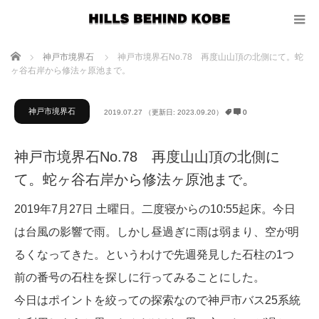
ホーム
神戸市境界石
神戸市境界石No.78 再度山山頂の北側にて。蛇
ヶ谷右岸から修法ヶ原池まで。
神戸市境界石
2019.07.27
（更新日: 2023.09.20）
0
神戸市境界石No.78 再度山山頂の北側に
て。蛇ヶ谷右岸から修法ヶ原池まで。
2019年7月27日 土曜日。二度寝からの10:55起床。今日
は台風の影響で雨。しかし昼過ぎに雨は弱まり、空が明
るくなってきた。というわけで先週発見した石柱の1つ
前の番号の石柱を探しに行ってみることにした。
今日はポイントを絞っての探索なので神戸市バス25系統