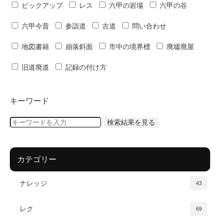
ピックアップ
レス
六甲の岩場
六甲の谷
六甲今昔
参詣道
古道
問い合わせ
地図書籍
崩落斜面
市中の境界標
廃墟廃屋
旧道廃道
記録の付け方
キーワード
カテゴリー
ナレッジ
43
レク
69