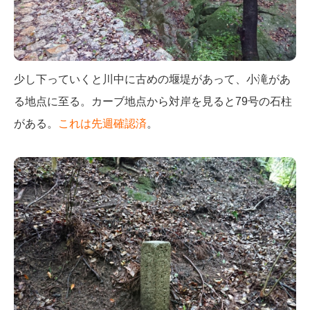
少し下っていくと川中に古めの堰堤があって、小滝があ
る地点に至る。カーブ地点から対岸を見ると79号の石柱
がある。
これは先週確認済
。