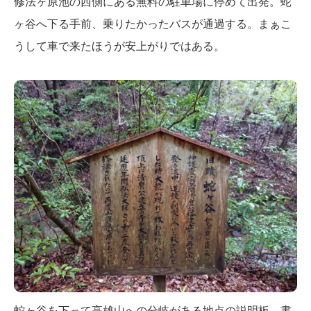
修法ヶ原池の西側にある無料の駐車場に停めて出発。蛇
ヶ谷へ下る手前、乗りたかったバスが通過する。まぁこ
うして車で来たほうが安上がりではある。
蛇ヶ谷を下って高雄山への分岐がある地点の説明板。書