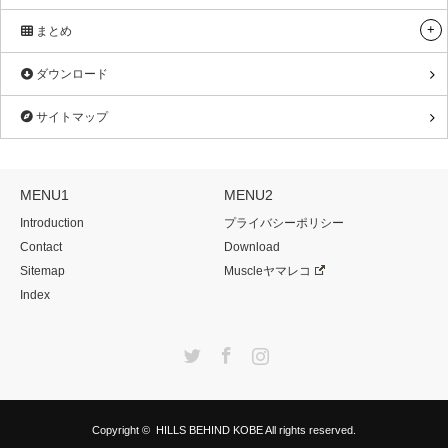
まとめ
ダウンロード
サイトマップ
MENU1
MENU2
Introduction
プライバシーポリシー
Contact
Download
Sitemap
Muscleヤマレコ
Index
Twitter
Facebook
Instagram
Copyright ©
HILLS BEHIND KOBE
All rights reserved.