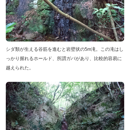
シダ類が生える谷筋を進むと岩壁状の5m滝。この滝はし
っかり握れるホールド、所謂ガバがあり、比較的容易に
越えられた。