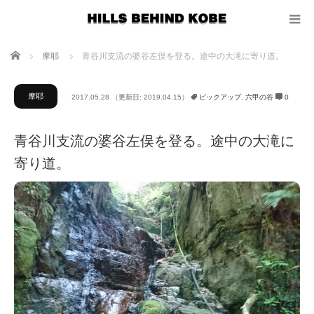
ホーム
摩耶
青谷川支流の婆谷左俣を登る。途中の大滝に寄り道。
摩耶
2017.05.28
（更新日: 2019.04.15）
ピックアップ
,
六甲の谷
0
青谷川支流の婆谷左俣を登る。途中の大滝に
寄り道。