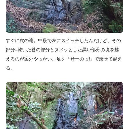
すぐに次の滝。中段で左にスイッチしたんだけど、その
部分=乾いた苔の部分とヌメッとした黒い部分の境を越
えるのが案外やっかい。足を「せーのっ!」で乗せて越え
る。