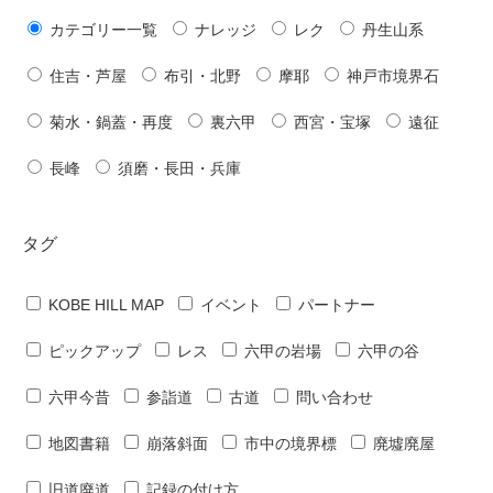
カテゴリー一覧
ナレッジ
レク
丹生山系
住吉・芦屋
布引・北野
摩耶
神戸市境界石
菊水・鍋蓋・再度
裏六甲
西宮・宝塚
遠征
長峰
須磨・長田・兵庫
タグ
KOBE HILL MAP
イベント
パートナー
ピックアップ
レス
六甲の岩場
六甲の谷
六甲今昔
参詣道
古道
問い合わせ
地図書籍
崩落斜面
市中の境界標
廃墟廃屋
旧道廃道
記録の付け方