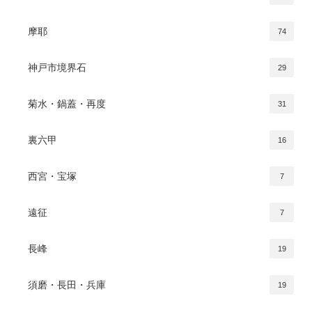
摩耶
74
神戸市境界石
29
菊水・鍋蓋・再度
31
裏六甲
16
西宮・宝塚
7
遠征
7
長峰
19
須磨・長田・兵庫
19