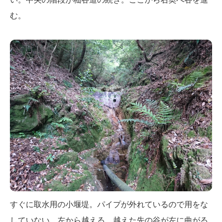
む。
すぐに取水用の小堰堤。パイプが外れているので用をな
していない。左から越える。越えた先の谷が左に曲がる