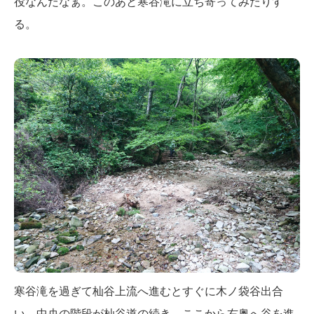
役なんだなぁ。このあと寒谷滝に立ち寄ってみたりす
る。
寒谷滝を過ぎて杣谷上流へ進むとすぐに木ノ袋谷出合
い。中央の階段が杣谷道の続き。ここから右奥へ谷を進