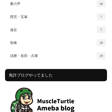
裏六甲
16
西宮・宝塚
7
遠征
7
長峰
19
須磨・長田・兵庫
19
免許ブログやってました