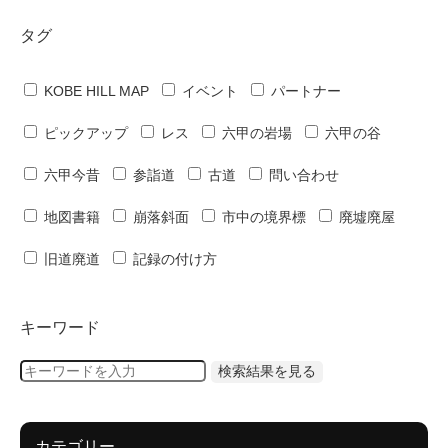
タグ
KOBE HILL MAP
イベント
パートナー
ピックアップ
レス
六甲の岩場
六甲の谷
六甲今昔
参詣道
古道
問い合わせ
地図書籍
崩落斜面
市中の境界標
廃墟廃屋
旧道廃道
記録の付け方
キーワード
カテゴリー