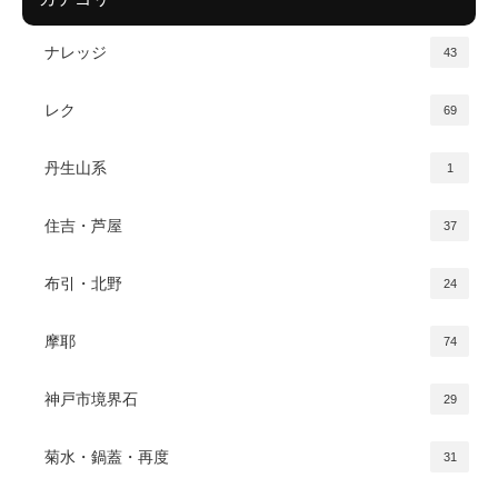
ナレッジ
43
レク
69
丹生山系
1
住吉・芦屋
37
布引・北野
24
摩耶
74
神戸市境界石
29
菊水・鍋蓋・再度
31