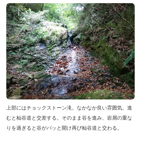
上部にはチョックストーン滝。なかなか良い雰囲気。進
むと杣谷道と交差する。そのまま谷を進み、岩屑の重な
りを過ぎると谷がパッと開け再び杣谷道と交わる。