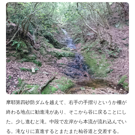
摩耶第四砂防ダムを越えて、右手の手摺りというか柵が
終わる地点に勧進滝があり、そこから谷に戻ることにし
た。少し進むと滝。中段で左岸から本流が流れ込んでい
る。滝なりに直進するとまたまた杣谷道と交差する。