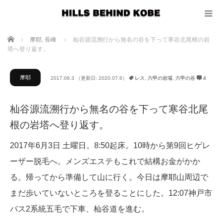
ホーム
摩耶
,
長峰
杣谷源流溯行から無名の谷を下って寒谷北尾根の岩
塔へ登り返す。
摩耶
2017.06.3
（更新日: 2020.07.6）
レス
,
六甲の岩場
,
六甲の谷
4
杣谷源流溯行から無名の谷を下って寒谷北尾
根の岩塔へ登り返す。
2017年6月3日 土曜日。8:50起床。10時から第9回ヒゲレ
ーザー脱毛へ。メンズエステもこれで結構お金がかか
る。帰ってから準備して山に行く。今日は摩耶山周辺で
まだ歩いていないところを登ることにした。12:07神戸市
バス2系統五毛で下車、杣谷道を進む。