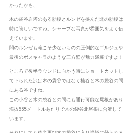
かったかも、
木の袋谷岩塔のある肋稜とルンゼを挟んだ北の肋稜は
特に険しいですね。シャープな写真が雰囲気をよく伝
えています。
間のルンゼも滝こそ少ないものの圧倒的なゴルジュや
最後のボスキャラのような三方壁が魅力満載ですよ！
ところで後半ラウンドに向かう時にショートカットし
て下られた沢は木の袋谷ではなく杣谷と木の袋谷の間
にある谷ですね、
この小谷と木の袋谷との間にも通行可能な尾根があり
海抜555メートルあたりで木の袋谷北尾根に合流して
います。
それにしても後半再び木の袋谷に入り岩塔に登られる