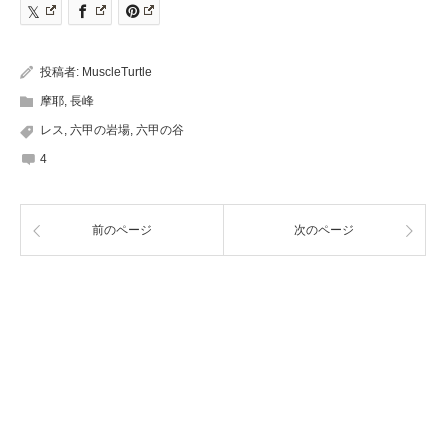
投稿者:
MuscleTurtle
摩耶
,
長峰
レス
,
六甲の岩場
,
六甲の谷
4
前のページ
次のページ