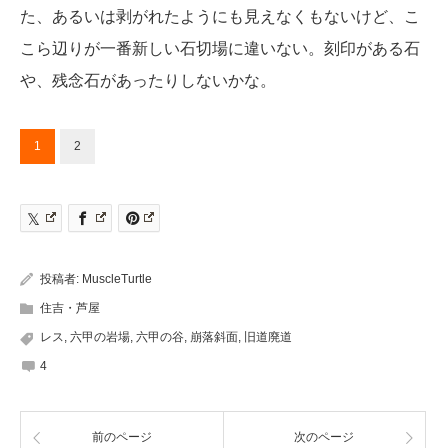
た、あるいは剥がれたようにも見えなくもないけど、こ
こら辺りが一番新しい石切場に違いない。刻印がある石
や、残念石があったりしないかな。
1
2
投稿者:
MuscleTurtle
住吉・芦屋
レス
,
六甲の岩場
,
六甲の谷
,
崩落斜面
,
旧道廃道
4
前のページ
次のページ