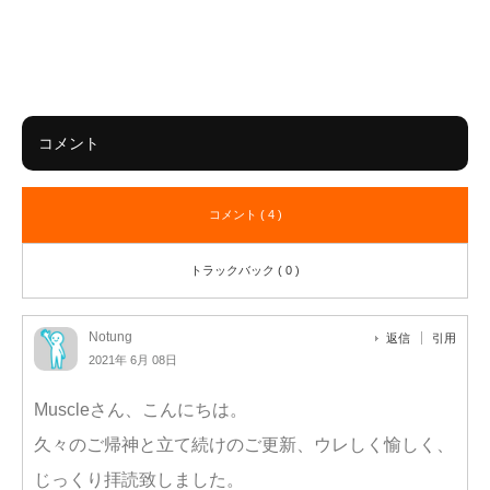
コメント
コメント ( 4 )
トラックバック ( 0 )
Notung
返信
引用
2021年 6月 08日
Muscleさん、こんにちは。
久々のご帰神と立て続けのご更新、ウレしく愉しく、
じっくり拝読致しました。