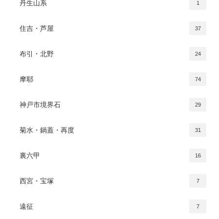
丹生山系
1
住吉・芦屋
37
布引・北野
24
摩耶
74
神戸市境界石
29
菊水・鍋蓋・再度
31
裏六甲
16
西宮・宝塚
7
遠征
7