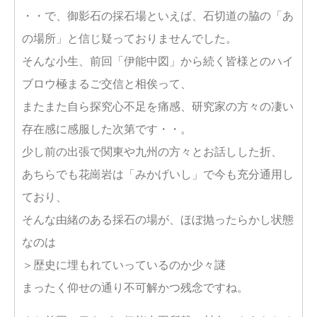
・・で、御影石の採石場といえば、石切道の脇の「あ
の場所」と信じ疑っておりませんでした。
そんな小生、前回「伊能中図」から続く皆様とのハイ
ブロウ極まるご交信と相俟って、
またまた自ら探究心不足を痛感、研究家の方々の凄い
存在感に感服した次第です・・。
少し前の出張で関東や九州の方々とお話しした折、
あちらでも花崗岩は「みかげいし」で今も充分通用し
ており、
そんな由緒のある採石の場が、ほぼ抛ったらかし状態
なのは
＞歴史に埋もれていっているのか少々謎
まったく仰せの通り不可解かつ残念ですね。