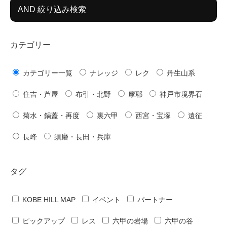
AND 絞り込み検索
カテゴリー
カテゴリー一覧
ナレッジ
レク
丹生山系
住吉・芦屋
布引・北野
摩耶
神戸市境界石
菊水・鍋蓋・再度
裏六甲
西宮・宝塚
遠征
長峰
須磨・長田・兵庫
タグ
KOBE HILL MAP
イベント
パートナー
ピックアップ
レス
六甲の岩場
六甲の谷