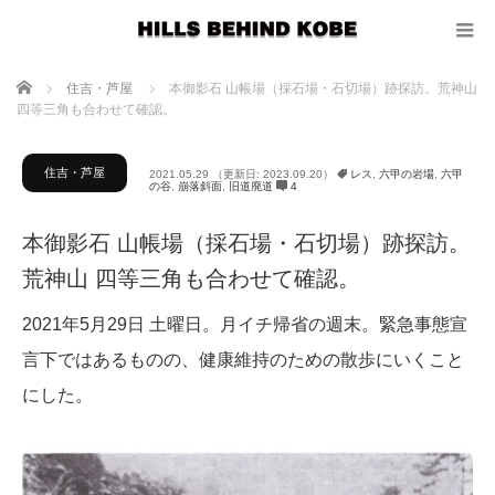
ホーム
住吉・芦屋
本御影石 山帳場（採石場・石切場）跡探訪。荒神山
四等三角も合わせて確認。
住吉・芦屋
2021.05.29
（更新日: 2023.09.20）
レス
,
六甲の岩場
,
六甲
の谷
,
崩落斜面
,
旧道廃道
4
本御影石 山帳場（採石場・石切場）跡探訪。
荒神山 四等三角も合わせて確認。
2021年5月29日 土曜日。月イチ帰省の週末。緊急事態宣
言下ではあるものの、健康維持のための散歩にいくこと
にした。