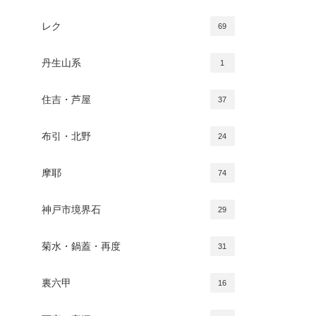
レク
69
丹生山系
1
住吉・芦屋
37
布引・北野
24
摩耶
74
神戸市境界石
29
菊水・鍋蓋・再度
31
裏六甲
16