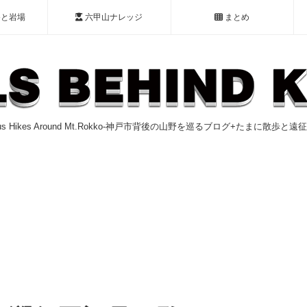
谷と岩場
六甲山ナレッジ
まとめ
ious Hikes Around Mt.Rokko-神戸市背後の山野を巡るブログ+たまに散歩と