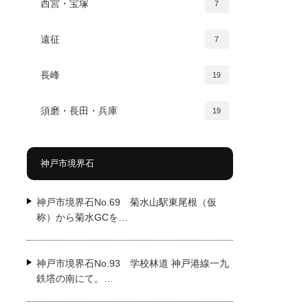
西宮・宝塚
7
遠征
7
長峰
19
須磨・長田・兵庫
19
神戸市境界石
神戸市境界石No.69 菊水山駅東尾根（仮
称）から菊水GCを…
神戸市境界石No.93 学校林道 神戸港線一九
鉄塔の南にて。…