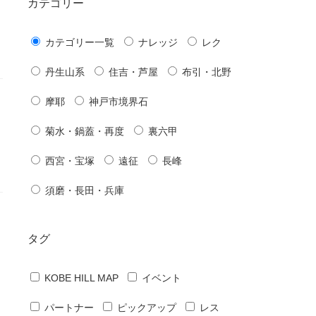
カテゴリー
カテゴリー一覧
ナレッジ
レク
丹生山系
住吉・芦屋
布引・北野
摩耶
神戸市境界石
菊水・鍋蓋・再度
裏六甲
西宮・宝塚
遠征
長峰
須磨・長田・兵庫
タグ
KOBE HILL MAP
イベント
パートナー
ピックアップ
レス