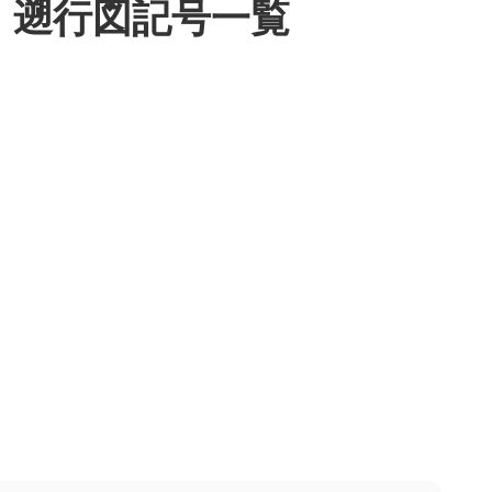
遡行図記号一覧