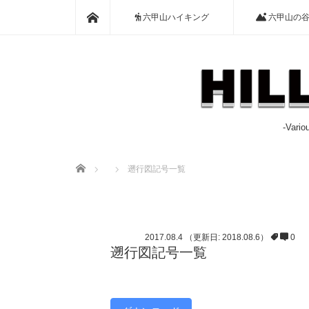
ホーム
六甲山ハイキング
六甲山の
-Var
ホーム
遡行図記号一覧
2017.08.4
（更新日: 2018.08.6）
0
遡行図記号一覧