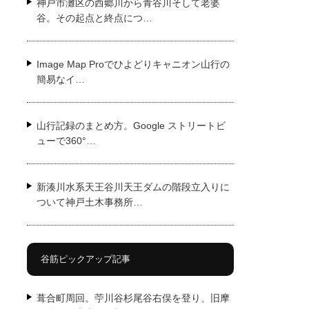
神戸市灘区の西郷川から青谷川そして老婆
谷。その起点と終点につ…
Image Map Proでひよどりキャニオン山行の
簡易なイ…
山行記録のまとめ方。Google ストリートビ
ューで360°…
新湊川水系天王谷川天王ダムの階段立入りに
ついて神戸土木事務所…
谷筋ピックアップ記事
葺合町周回。苧川谷杉尾谷右俣を登り、旧摩