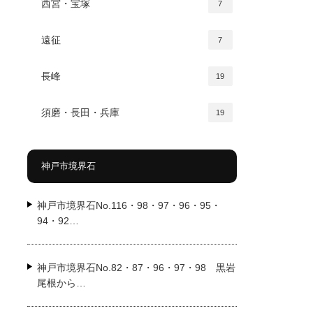
西宮・宝塚
7
遠征
7
長峰
19
須磨・長田・兵庫
19
神戸市境界石
神戸市境界石No.116・98・97・96・95・
94・92…
神戸市境界石No.82・87・96・97・98 黒岩
尾根から…