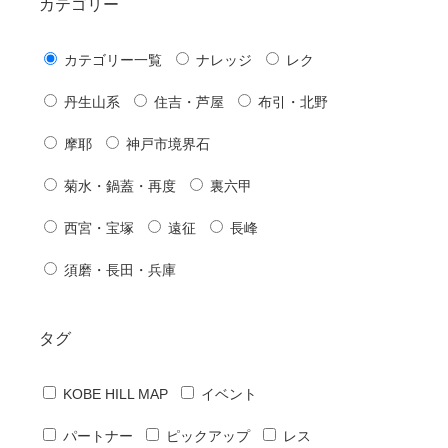
カテゴリー
カテゴリー一覧
ナレッジ
レク
丹生山系
住吉・芦屋
布引・北野
摩耶
神戸市境界石
菊水・鍋蓋・再度
裏六甲
西宮・宝塚
遠征
長峰
須磨・長田・兵庫
タグ
KOBE HILL MAP
イベント
パートナー
ピックアップ
レス