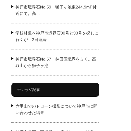
神戸市境界石No.59 獅子ヶ池東244.9mP付
近にて。高…
学校林道へ神戸市境界石90号と93号を探しに
行くが…2日連続…
神戸市境界石No.57 林田区境界を歩く。高
取山から獅子ヶ池…
ナレッジ記事
六甲山でのドローン撮影について神戸市に問
い合わせた結果。