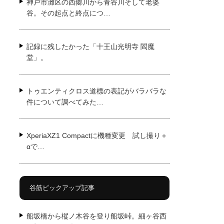
神戸市灘区の西郷川から青谷川そして老婆
谷。その起点と終点につ…
記録に残したかった「十王山光明寺 閻魔
堂」。
トゥエンティクロス道標の表記がバラバラな
件について調べてみた…
XperiaXZ1 Compactに機種変更 試し撮り＋
αで…
谷筋ピックアップ記事
船坂橋から樅ノ木谷を登り船坂峠。細ヶ谷西