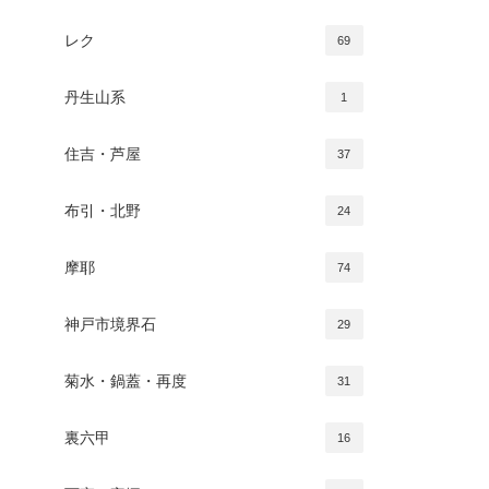
レク
69
丹生山系
1
住吉・芦屋
37
布引・北野
24
摩耶
74
神戸市境界石
29
菊水・鍋蓋・再度
31
裏六甲
16