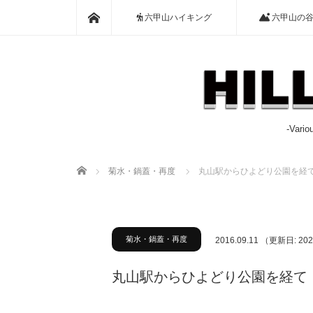
ホーム
六甲山ハイキング
六甲山の
-Var
ホーム
菊水・鍋蓋・再度
丸山駅からひよどり公園を経
菊水・鍋蓋・再度
2016.09.11
（更新日: 202
丸山駅からひよどり公園を経て