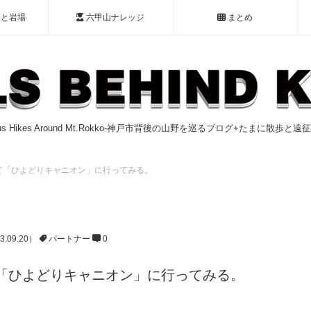
谷と岩場
六甲山ナレッジ
まとめ
ious Hikes Around Mt.Rokko-神戸市背後の山野を巡るブログ+たまに散歩と
て「ひよどりキャニオン」に行ってみる。
3.09.20）
パートナー
0
「ひよどりキャニオン」に行ってみる。