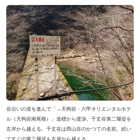
谷沿いの道を進んで「→天狗岩・六甲オリエンタルホテ
ル（天狗岩南尾根）」道標から渡渉。千丈谷第二堰堤を
左岸から越える。千丈谷は西山谷のかつての名前。続い
てすぐの第三堰堤も左岸から越える。