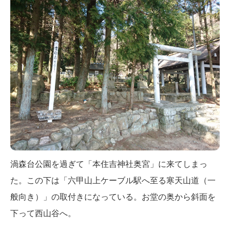
渦森台公園を過ぎて「本住吉神社奥宮」に来てしまっ
た。この下は「六甲山上ケーブル駅へ至る寒天山道（一
般向き）」の取付きになっている。お堂の奥から斜面を
下って西山谷へ。