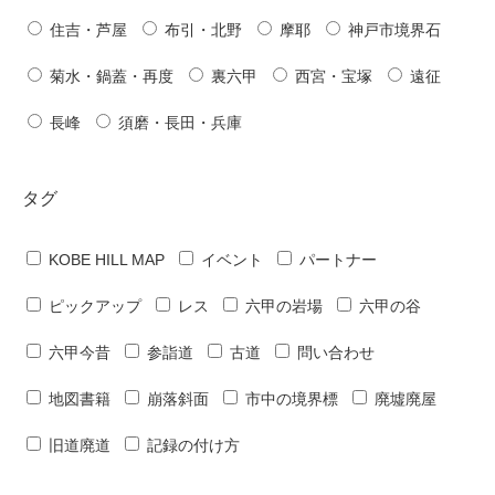
住吉・芦屋
布引・北野
摩耶
神戸市境界石
菊水・鍋蓋・再度
裏六甲
西宮・宝塚
遠征
長峰
須磨・長田・兵庫
タグ
KOBE HILL MAP
イベント
パートナー
ピックアップ
レス
六甲の岩場
六甲の谷
六甲今昔
参詣道
古道
問い合わせ
地図書籍
崩落斜面
市中の境界標
廃墟廃屋
旧道廃道
記録の付け方