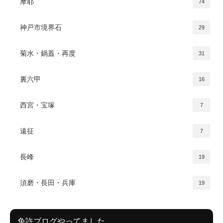
摩耶
74
神戸市境界石
29
菊水・鍋蓋・再度
31
裏六甲
16
西宮・宝塚
7
遠征
7
長峰
19
須磨・長田・兵庫
19
免許ブログやってました