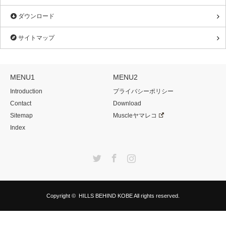
ダウンロード
サイトマップ
MENU1
MENU2
Introduction
プライバシーポリシー
Contact
Download
Sitemap
Muscleヤマレコ
Index
Twitter
Facebook
Instagram
Copyright ©
HILLS BEHIND KOBE
All rights reserved.