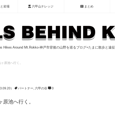
谷と岩場
六甲山ナレッジ
まとめ
ious Hikes Around Mt.Rokko-神戸市背後の山野を巡るブログ+たまに散歩と
法ヶ原池へ行く。
3.09.20）
パートナー
,
六甲の谷
0
ヶ原池へ行く。