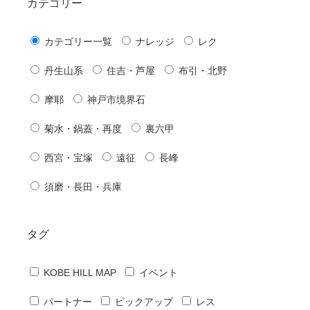
カテゴリー
カテゴリー一覧
ナレッジ
レク
丹生山系
住吉・芦屋
布引・北野
摩耶
神戸市境界石
菊水・鍋蓋・再度
裏六甲
西宮・宝塚
遠征
長峰
須磨・長田・兵庫
タグ
KOBE HILL MAP
イベント
パートナー
ピックアップ
レス