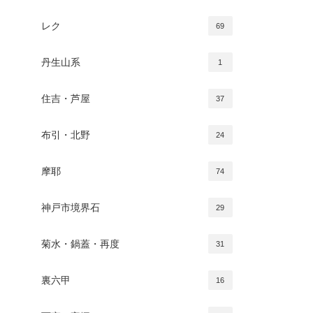
レク
69
丹生山系
1
住吉・芦屋
37
布引・北野
24
摩耶
74
神戸市境界石
29
菊水・鍋蓋・再度
31
裏六甲
16