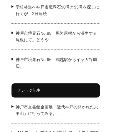
学校林道へ神戸市境界石90号と93号を探しに
行くが…2日連続…
神戸市境界石No.85 黒岩尾根から派生する
尾根にて。どうや…
神戸市境界石No.66 鵯越駅からイヤガ谷周
辺。
ナレッジ記事
神戸市文書館企画展「近代神戸の開かれた六
甲山」に行ってみる。…