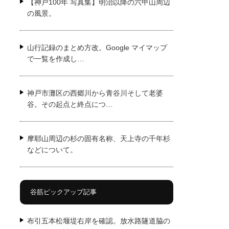
【神戸100年 写真集】明治以降の六甲山周辺
の風景。
山行記録のまとめ方改。Google マイマップ
で一覧を作成し…
神戸市灘区の西郷川から青谷川そして老婆
谷。その起点と終点につ…
摩耶山周辺の杉の固有名称、天上寺の千年杉
などについて。
谷筋ピックアップ記事
布引五本松堰堤右岸を確認。放水路隧道脇の