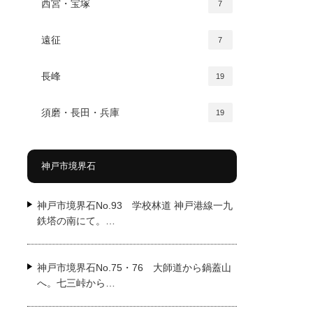
西宮・宝塚
7
遠征
7
長峰
19
須磨・長田・兵庫
19
神戸市境界石
神戸市境界石No.93 学校林道 神戸港線一九
鉄塔の南にて。…
神戸市境界石No.75・76 大師道から鍋蓋山
へ。七三峠から…