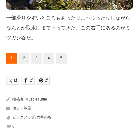
一部滑りやすいところもあったり…へつったりしながら
なんとか取水口まで下ってきた。この右手にあるのがミ
ツガシ谷だ。
1
2
3
4
5
投稿者:
MuscleTurtle
住吉・芦屋
ピックアップ
,
六甲の谷
0