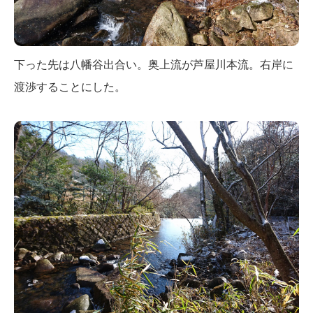
下った先は八幡谷出合い。奥上流が芦屋川本流。右岸に
渡渉することにした。