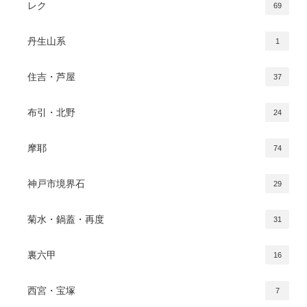
レク
69
丹生山系
1
住吉・芦屋
37
布引・北野
24
摩耶
74
神戸市境界石
29
菊水・鍋蓋・再度
31
裏六甲
16
西宮・宝塚
7