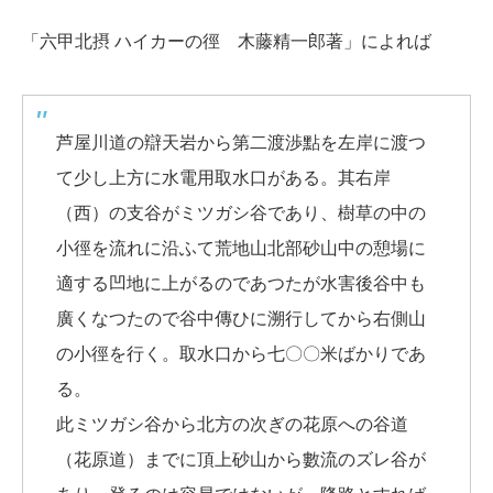
「六甲北摂 ハイカーの徑 木藤精一郎著」によれば
芦屋川道の辯天岩から第二渡渉點を左岸に渡つ
て少し上方に水電用取水口がある。其右岸
（西）の支谷がミツガシ谷であり、樹草の中の
小徑を流れに沿ふて荒地山北部砂山中の憩場に
適する凹地に上がるのであつたが水害後谷中も
廣くなつたので谷中傳ひに溯行してから右側山
の小徑を行く。取水口から七〇〇米ばかりであ
る。
此ミツガシ谷から北方の次ぎの花原への谷道
（花原道）までに頂上砂山から數流のズレ谷が