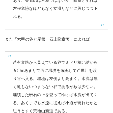
あり、登るのは容易ではないが、降路とすれば
左程危險なほどもなく立滑りなどに興じつつ下
れる。
また「六甲の谷と尾根 石上隆章著」によれば
芦有道路から見えている谷でミドリ橋北詰から
五〇mあまりで西に堰堤を確認して芦屋川を渡
り谷へ入る。堰堤は左側より高まく。水流は無
く滝もないつまらない谷であるが藪は少ない。
埋積した岩石の上を登ってゆけば水流が出てく
る。あくまでも水流に従えば小道が現れたかと
思うとすぐ荒地山新道である。