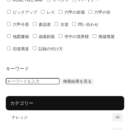
KOBE HILL MAP
イベント
パートナー
ピックアップ
レス
六甲の岩場
六甲の谷
六甲今昔
参詣道
古道
問い合わせ
地図書籍
崩落斜面
市中の境界標
廃墟廃屋
旧道廃道
記録の付け方
キーワード
カテゴリー
ナレッジ
43