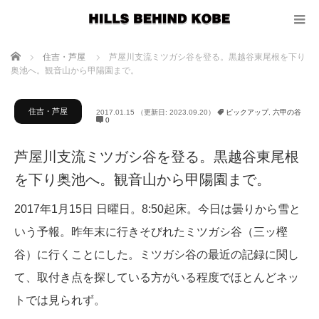
ホーム
住吉・芦屋
芦屋川支流ミツガシ谷を登る。黒越谷東尾根を下り
奥池へ。観音山から甲陽園まで。
住吉・芦屋
2017.01.15
（更新日: 2023.09.20）
ピックアップ
,
六甲の谷
0
芦屋川支流ミツガシ谷を登る。黒越谷東尾根
を下り奥池へ。観音山から甲陽園まで。
2017年1月15日 日曜日。8:50起床。今日は曇りから雪と
いう予報。昨年末に行きそびれたミツガシ谷（三ッ樫
谷）に行くことにした。ミツガシ谷の最近の記録に関し
て、取付き点を探している方がいる程度でほとんどネッ
トでは見られず。