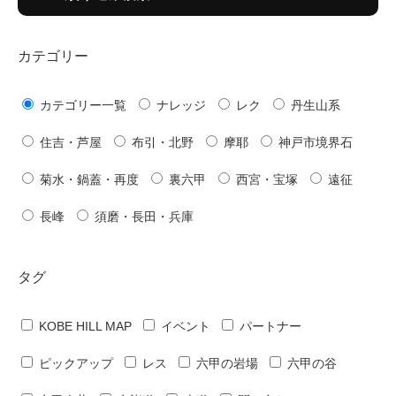
カテゴリー
カテゴリー一覧
ナレッジ
レク
丹生山系
住吉・芦屋
布引・北野
摩耶
神戸市境界石
菊水・鍋蓋・再度
裏六甲
西宮・宝塚
遠征
長峰
須磨・長田・兵庫
タグ
KOBE HILL MAP
イベント
パートナー
ピックアップ
レス
六甲の岩場
六甲の谷