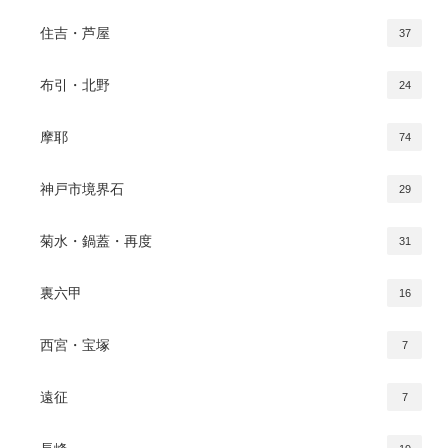
住吉・芦屋
37
布引・北野
24
摩耶
74
神戸市境界石
29
菊水・鍋蓋・再度
31
裏六甲
16
西宮・宝塚
7
遠征
7