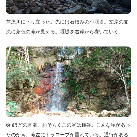
芦屋川に下り立った。先には石積みの小堰堤。左岸の支
流に茶色の滝が見える。堰堤を右岸から巻いていく。
6mほどの直瀑。おそらくこの谷は柿谷。こんな滝があっ
たのかぁ。滝左にトラロープが垂れている。通行がある