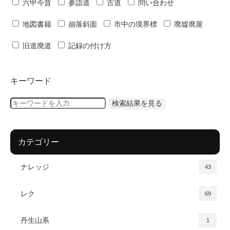
六甲今昔
参詣道
古道
問い合わせ
地図書籍
崩落斜面
市中の境界標
廃墟廃屋
旧道廃道
記録の付け方
キーワード
カテゴリー
ナレッジ
43
レク
69
丹生山系
1