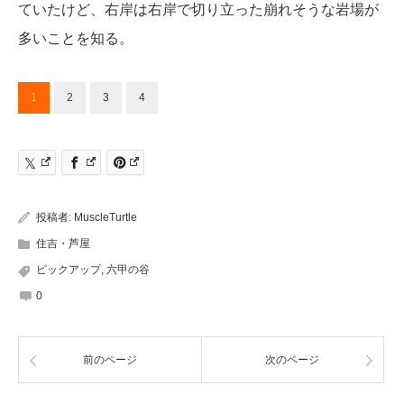
ていたけど、右岸は右岸で切り立った崩れそうな岩場が
多いことを知る。
1
2
3
4
投稿者:
MuscleTurtle
住吉・芦屋
ピックアップ
,
六甲の谷
0
前のページ
次のページ