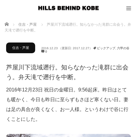
ホーム
住吉・芦屋
芦屋川下流域遡行。知らなかった滝群に出会う。弁
天滝で遡行を中断。
住吉・芦屋
2016.12.23
（更新日: 2017.12.27）
ピックアップ
,
六甲の谷
0
芦屋川下流域遡行。知らなかった滝群に出会
う。弁天滝で遡行を中断。
2016年12月23日 祝日の金曜日。9:56起床。昨日はとて
も暖かく、今日も昨日に至らずもさほど寒くない日。妻
は足の具合が良くなく、お一人様。というわけで谷に行
くことにした。