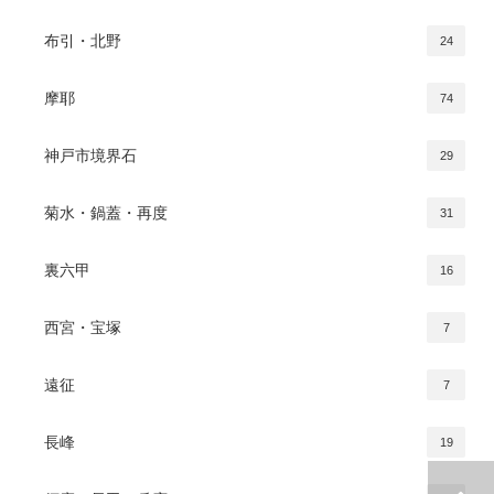
布引・北野
24
摩耶
74
神戸市境界石
29
菊水・鍋蓋・再度
31
裏六甲
16
西宮・宝塚
7
遠征
7
長峰
19