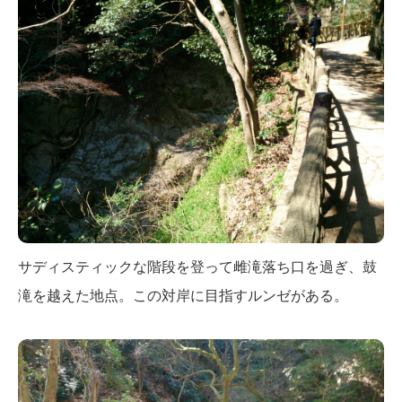
サディスティックな階段を登って雌滝落ち口を過ぎ、鼓
滝を越えた地点。この対岸に目指すルンゼがある。