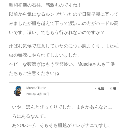
昭和初期の石柱、感激ものですね！
以前から気になるルンゼだったので日曜早朝に寄って
みましたが柵を越えて下って渡渉…の方がハードル高
いです、凄い、でももう行かれないのですか？
汗ばむ気候で注意していたのについ腕まくり，また毛
虫の毒棘にやられてしまいました。
ヘビーな薮漕ぎはもう季節終い、Muscleさんも子供
たちもご注意くださいね
MuscleTurtle
返信
引用
2016年 4月 04日
いや、ほんとびっくりでした。まさかあんなとこ
ろにあるなんて。
あのルンゼ、そもそも柵越がアレがナニですし、