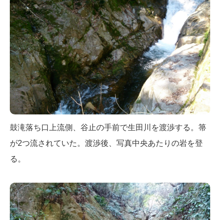
鼓滝落ち口上流側、谷止の手前で生田川を渡渉する。箒
が2つ流されていた。渡渉後、写真中央あたりの岩を登
る。