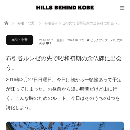
ホーム
布引・北野
布引谷ルンゼの先で昭和初期の念仏碑に出会う。
布引・北野
2016.04.2
（更新日: 2024.02.27）
ピックアップ
,
レス
,
六甲
の谷
8
布引谷ルンゼの先で昭和初期の念仏碑に出会
う。
2016年3月27日日曜日。今日は朝から一頓挫あって予定
が狂ってしまった。お昼前から短い時間だけど山に行
く。こんな時のためのルート、今日はそのうちの1つを
消化しよう。