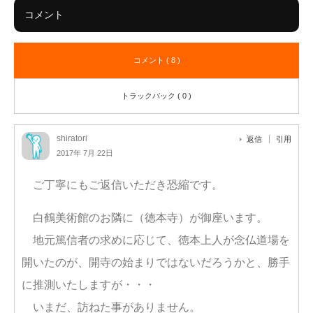
コメント
コメント ( 8 )
トラックバック ( 0 )
shiratori
返信
引用
2017年 7月 22日
ご丁寧にもご返信いただき恐縮です。
白鶴美術館のお隣に（徳本寺）が御座います。
地元篤信者の求めに応じて、徳本上人が念仏道場を
開いたのが、開寺の始まりではないだろうかと、勝手
に推測いたしますが・・・
いまだ、訪ねた事がありません。