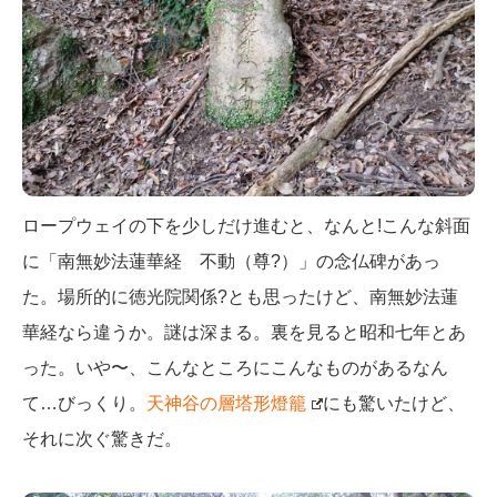
ロープウェイの下を少しだけ進むと、なんと!こんな斜面
に「南無妙法蓮華経 不動（尊?）」の念仏碑があっ
た。場所的に徳光院関係?とも思ったけど、南無妙法蓮
華経なら違うか。謎は深まる。裏を見ると昭和七年とあ
った。いや〜、こんなところにこんなものがあるなん
て…びっくり。
天神谷の層塔形燈籠
にも驚いたけど、
それに次ぐ驚きだ。