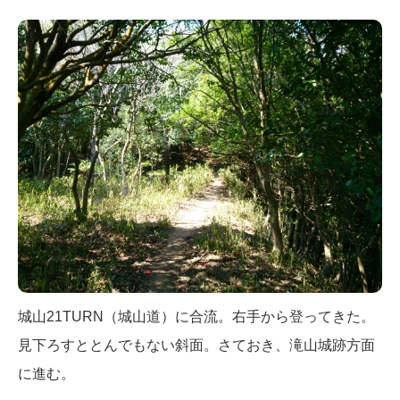
城山21TURN（城山道）に合流。右手から登ってきた。
見下ろすととんでもない斜面。さておき、滝山城跡方面
に進む。