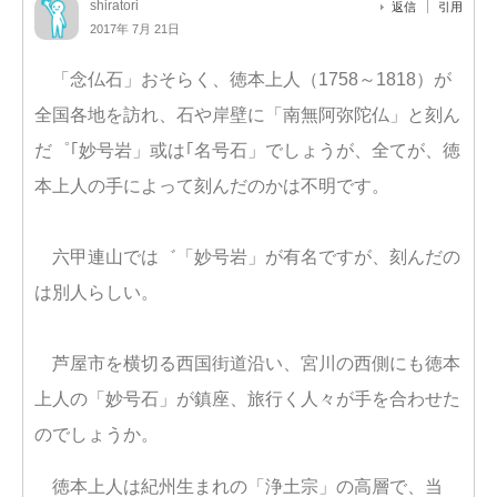
shiratori
返信
引用
2017年 7月 21日
「念仏石」おそらく、徳本上人（1758～1818）が
全国各地を訪れ、石や岸壁に「南無阿弥陀仏」と刻ん
だ゜｢妙号岩」或は｢名号石」でしょうが、全てが、徳
本上人の手によって刻んだのかは不明です。
六甲連山では゛「妙号岩」が有名ですが、刻んだの
は別人らしい。
芦屋市を横切る西国街道沿い、宮川の西側にも徳本
上人の「妙号石」が鎮座、旅行く人々が手を合わせた
のでしょうか。
徳本上人は紀州生まれの「浄土宗」の高層で、当