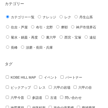
カテゴリー
カテゴリー一覧
ナレッジ
レク
丹生山系
住吉・芦屋
布引・北野
摩耶
神戸市境界石
菊水・鍋蓋・再度
裏六甲
西宮・宝塚
遠征
長峰
須磨・長田・兵庫
タグ
KOBE HILL MAP
イベント
パートナー
ピックアップ
レス
六甲の岩場
六甲の谷
六甲今昔
参詣道
古道
問い合わせ
地図書籍
崩落斜面
市中の境界標
廃墟廃屋