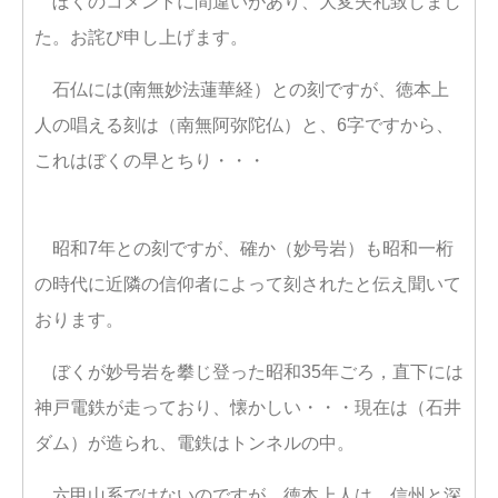
ぼくのコメントに間違いがあり、大変失礼致しまし
た。お詫び申し上げます。
石仏には(南無妙法蓮華経）との刻ですが、徳本上
人の唱える刻は（南無阿弥陀仏）と、6字ですから、
これはぼくの早とちり・・・
昭和7年との刻ですが、確か（妙号岩）も昭和一桁
の時代に近隣の信仰者によって刻されたと伝え聞いて
おります。
ぼくが妙号岩を攀じ登った昭和35年ごろ，直下には
神戸電鉄が走っており、懐かしい・・・現在は（石井
ダム）が造られ、電鉄はトンネルの中。
六甲山系ではないのですが、徳本上人は、信州と深