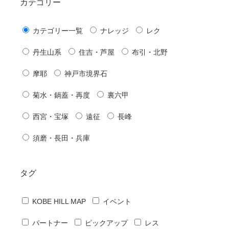
カテゴリー
カテゴリー一覧
ナレッジ
レク
丹生山系
住吉・芦屋
布引・北野
摩耶
神戸市境界石
菊水・鍋蓋・再度
裏六甲
西宮・宝塚
遠征
長峰
須磨・長田・兵庫
タグ
KOBE HILL MAP
イベント
パートナー
ピックアップ
レス