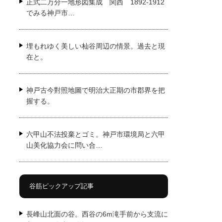
正式二万分一地形図集成 関西 1892-1912
でみる神戸市…
埋もれゆく美しい杣谷周辺の情景。過去と現
在と。
神戸古今對照地圖で明治大正期の市郡界を把
握する。
六甲山不法投棄とゴミ。神戸市環境局と六甲
山美化協力会に問い合…
谷筋ピックアップ記事
長峰山北面の谷。西谷の6m滝手前から支流に