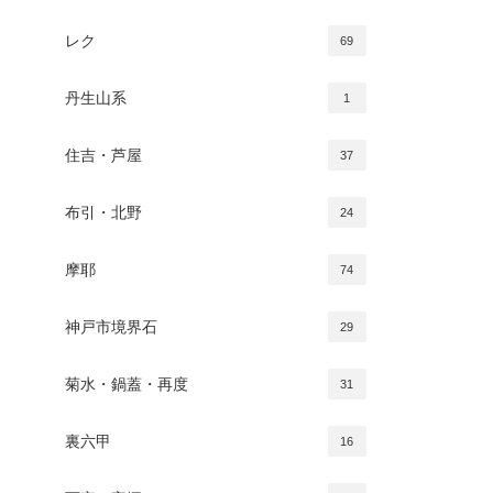
レク
69
丹生山系
1
住吉・芦屋
37
布引・北野
24
摩耶
74
神戸市境界石
29
菊水・鍋蓋・再度
31
裏六甲
16