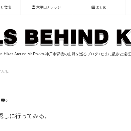
谷と岩場
六甲山ナレッジ
まとめ
ious Hikes Around Mt.Rokko-神戸市背後の山野を巡るブログ+たまに散歩と
てみる。
0
認しに行ってみる。