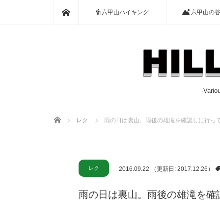
ホーム
六甲山ハイキング
六甲山の
-Var
ホーム
レク
雨の日は裏山。雨後の雄滝を確認しに行っ
レク
2016.09.22
（更新日: 2017.12.26）
雨の日は裏山。雨後の雄滝を確