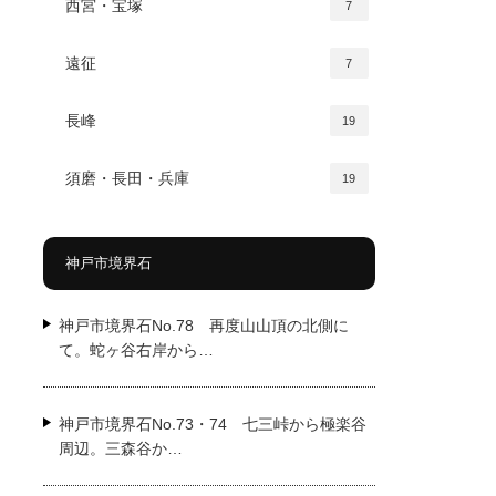
西宮・宝塚
7
遠征
7
長峰
19
須磨・長田・兵庫
19
神戸市境界石
神戸市境界石No.78 再度山山頂の北側に
て。蛇ヶ谷右岸から…
神戸市境界石No.73・74 七三峠から極楽谷
周辺。三森谷か…