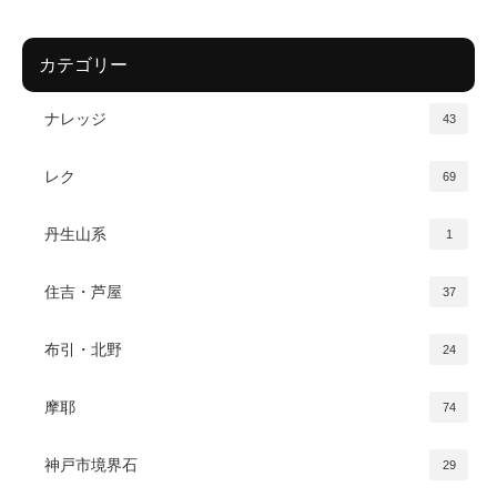
カテゴリー
ナレッジ
43
レク
69
丹生山系
1
住吉・芦屋
37
布引・北野
24
摩耶
74
神戸市境界石
29