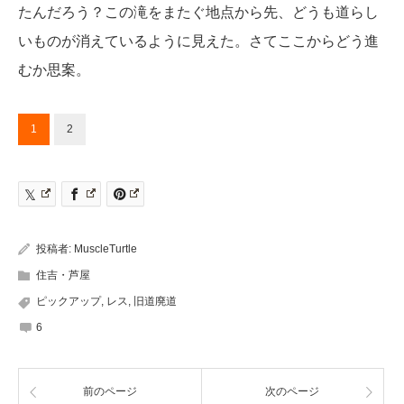
たんだろう？この滝をまたぐ地点から先、どうも道らし
いものが消えているように見えた。さてここからどう進
むか思案。
1
2
投稿者:
MuscleTurtle
住吉・芦屋
ピックアップ
,
レス
,
旧道廃道
6
前のページ
次のページ