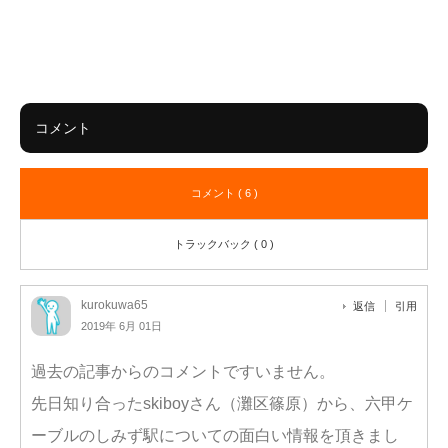
コメント
コメント ( 6 )
トラックバック ( 0 )
kurokuwa65
返信
引用
2019年 6月 01日
過去の記事からのコメントですいません。
先日知り合ったskiboyさん（灘区篠原）から、六甲ケ
ーブルのしみず駅についての面白い情報を頂きまし