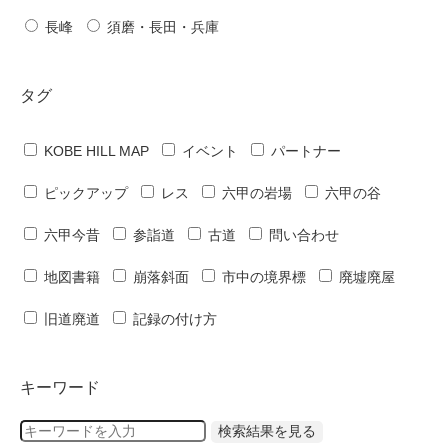
長峰
須磨・長田・兵庫
タグ
KOBE HILL MAP
イベント
パートナー
ピックアップ
レス
六甲の岩場
六甲の谷
六甲今昔
参詣道
古道
問い合わせ
地図書籍
崩落斜面
市中の境界標
廃墟廃屋
旧道廃道
記録の付け方
キーワード