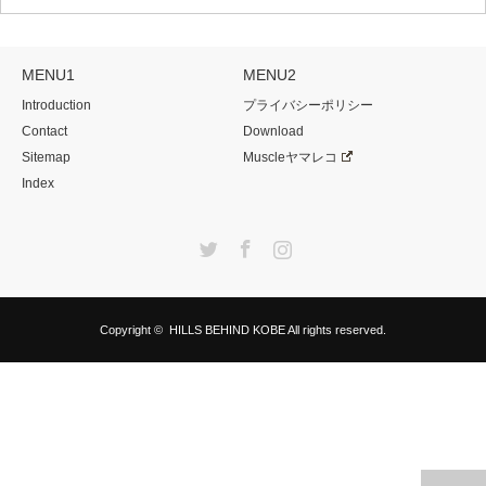
MENU1
MENU2
Introduction
プライバシーポリシー
Contact
Download
Sitemap
Muscleヤマレコ
Index
Twitter
Facebook
Instagram
Copyright ©
HILLS BEHIND KOBE
All rights reserved.