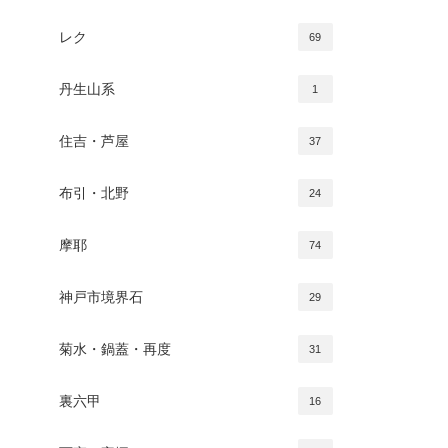
レク
69
丹生山系
1
住吉・芦屋
37
布引・北野
24
摩耶
74
神戸市境界石
29
菊水・鍋蓋・再度
31
裏六甲
16