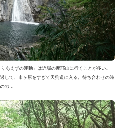
「とりあえずの運動」は近場の摩耶山に行くことが多い。
過して、市ヶ原をすぎて天狗道に入る。待ち合わせの時
のの…