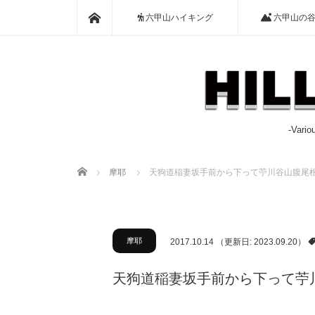
ホーム
六甲山ハイキング
六甲山の
-Var
ホーム
摩耶
天狗道稲妻坂手前から下って苧川谷山腹尾
摩耶
2017.10.14
（更新日: 2023.09.20）
天狗道稲妻坂手前から下って苧