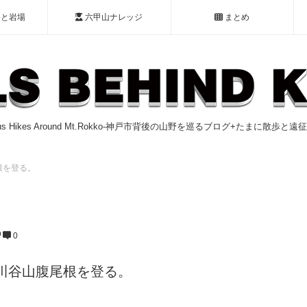
谷と岩場
六甲山ナレッジ
まとめ
ious Hikes Around Mt.Rokko-神戸市背後の山野を巡るブログ+たまに散歩と
根を登る。
0
川谷山腹尾根を登る。