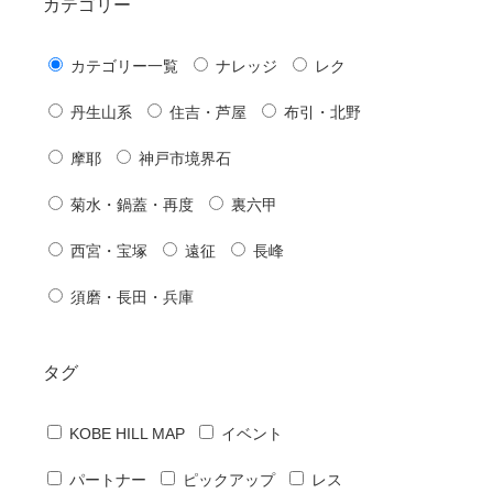
カテゴリー
カテゴリー一覧
ナレッジ
レク
丹生山系
住吉・芦屋
布引・北野
摩耶
神戸市境界石
菊水・鍋蓋・再度
裏六甲
西宮・宝塚
遠征
長峰
須磨・長田・兵庫
タグ
KOBE HILL MAP
イベント
パートナー
ピックアップ
レス