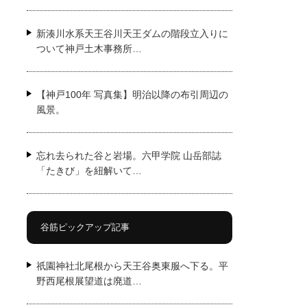
新湊川水系天王谷川天王ダムの階段立入りに
ついて神戸土木事務所…
【神戸100年 写真集】明治以降の布引周辺の
風景。
忘れ去られた谷と岩場。六甲学院 山岳部誌
「たきび」を紐解いて…
谷筋ピックアップ記事
祇園神社北尾根から天王谷奥東服へ下る。平
野西尾根展望道は廃道…