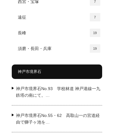
西宮・宝塚
7
遠征
7
長峰
19
須磨・長田・兵庫
19
神戸市境界石
神戸市境界石No.93 学校林道 神戸港線一九
鉄塔の南にて。…
神戸市境界石No.55・62 高取山一の宮道経
由で獅子ヶ池を…