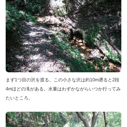
まず1つ目の沢を渡る。この小さな沢は約10m遡ると2段
4mほどの滝がある。水量はわずかながらいつか行ってみ
たいところ。