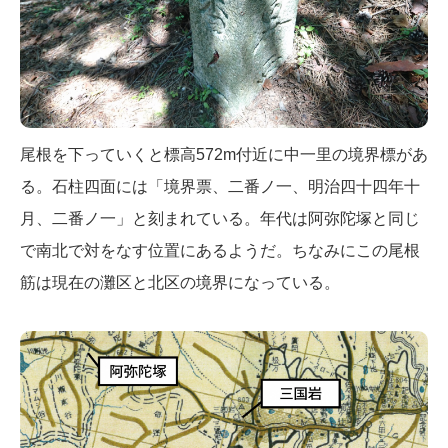
尾根を下っていくと標高572m付近に中一里の境界標があ
る。石柱四面には「境界票、二番ノ一、明治四十四年十
月、二番ノ一」と刻まれている。年代は阿弥陀塚と同じ
で南北で対をなす位置にあるようだ。ちなみにこの尾根
筋は現在の灘区と北区の境界になっている。