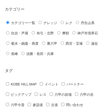
カテゴリー
カテゴリー一覧
ナレッジ
レク
丹生山系
住吉・芦屋
布引・北野
摩耶
神戸市境界石
菊水・鍋蓋・再度
裏六甲
西宮・宝塚
遠征
長峰
須磨・長田・兵庫
タグ
KOBE HILL MAP
イベント
パートナー
ピックアップ
レス
六甲の岩場
六甲の谷
六甲今昔
参詣道
古道
問い合わせ