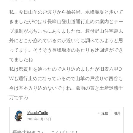
私、今日山羊の戸渡りから杣谷峠、永峰堰堤と歩いて
きましたがやはり長峰山登山道通行止めの案内とテー
プ規制があちこちにありましたね、叔母野山住宅裏以
外にどこか崩れているのか近いうち調べてみようと思
ってます。そうそう長峰堰堤のあたりも迂回道ができ
てましたね
私は都賀川を辿ったので入り込めましたが旧表六甲D
Wも通行止めになっているので山羊の戸渡りや西谷も
今は基本入り込めないですね、豪雨の置き土産迷惑千
万ですわ
MuscleTurtle
返信
引用
2018年 8月 05日
長峰大好きさん こんばんは！