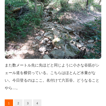
また数メートル先に先ほどと同じように小さな谷筋がシ
ェール道を横切っている。こちらはほとんど水量がな
い。今日登るのはここ。名付けて六百谷。どうなること
やら…。
1
2
3
4