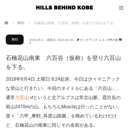
ホーム
摩耶
石楠花山南東 六百谷（仮称）を登り六百山を下る。
摩耶
2018.08.4
（更新日: 2023.09.28）
ピックアップ
,
レス
,
六甲の谷
2
石楠花山南東 六百谷（仮称）を登り六百山
を下る。
2018年8月4日 土曜日 9:24起床。今日は少々マニアック
な登山と行きたい。今回のタイトルにある「六百山」、
通常
六百山
というと北アルプスは常念山脈、霞沢岳の
前山2470mの山。もちろんMuscleは行ったことがない。
度々「六甲_摩耶_再度山路圖」を眺めているわけだけ
ど、石楠花山の南東に同じその名前がある。