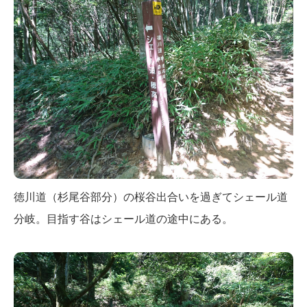
徳川道（杉尾谷部分）の桜谷出合いを過ぎてシェール道
分岐。目指す谷はシェール道の途中にある。