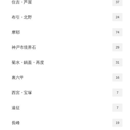
住吉・芦屋
37
布引・北野
24
摩耶
74
神戸市境界石
29
菊水・鍋蓋・再度
31
裏六甲
16
西宮・宝塚
7
遠征
7
長峰
19