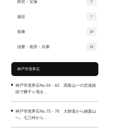
西宮・宝塚
7
遠征
7
長峰
19
須磨・長田・兵庫
19
神戸市境界石
神戸市境界石No.55・62 高取山一の宮道経
由で獅子ヶ池を…
神戸市境界石No.75・76 大師道から鍋蓋山
へ。七三峠から…