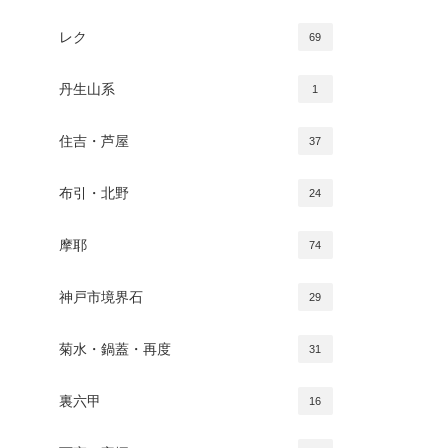
レク
69
丹生山系
1
住吉・芦屋
37
布引・北野
24
摩耶
74
神戸市境界石
29
菊水・鍋蓋・再度
31
裏六甲
16