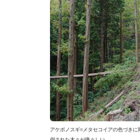
アケボノスギ=メタセコイアの色づきに
倒された木々が痛々しい。