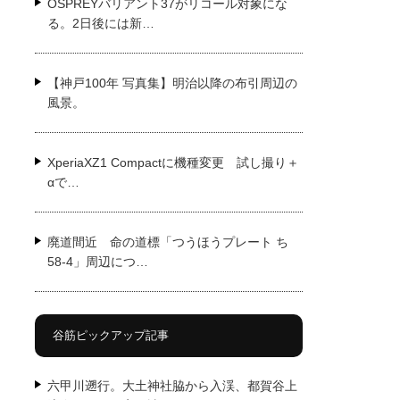
OSPREYバリアント37がリコール対象にな
る。2日後には新…
【神戸100年 写真集】明治以降の布引周辺の
風景。
XperiaXZ1 Compactに機種変更 試し撮り＋
αで…
廃道間近 命の道標「つうほうプレート ち
58-4」周辺につ…
谷筋ピックアップ記事
六甲川遡行。大土神社脇から入渓、都賀谷上