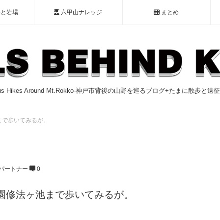
谷と岩場
六甲山ナレッジ
まとめ
ious Hikes Around Mt.Rokko-神戸市背後の山野を巡るブログ+たまに散歩と
まで歩いてみるが。
パートナー
0
園修法ヶ池まで歩いてみるが。