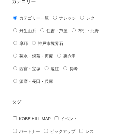
カテゴリー
カテゴリー一覧
ナレッジ
レク
丹生山系
住吉・芦屋
布引・北野
摩耶
神戸市境界石
菊水・鍋蓋・再度
裏六甲
西宮・宝塚
遠征
長峰
須磨・長田・兵庫
タグ
KOBE HILL MAP
イベント
パートナー
ピックアップ
レス