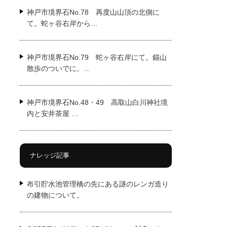
神戸市境界石No.78 再度山山頂の北側に
て。蛇ヶ谷右岸から…
神戸市境界石No.79 蛇ヶ谷右岸にて。錨山
散歩のついでに。…
神戸市境界石No.48・49 高取山白川神社境
内と安井茶屋 …
ナレッジ記事
布引貯水池管理橋の先にある謎のレンガ造り
の建物について。