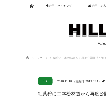
ホーム
六甲山ハイキング
六甲山の
-Var
ホーム
レク
紅葉狩に二本松林道から再度公園修法ヶ池
レク
2018.11.18
（更新日: 2019.05.1）
紅葉狩に二本松林道から再度公