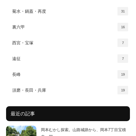
菊水・鍋蓋・再度
31
裏六甲
16
西宮・宝塚
7
遠征
7
長峰
19
須磨・長田・兵庫
19
最近の記事
岡本むかし探索。山路城跡から、岡本7丁目宝積