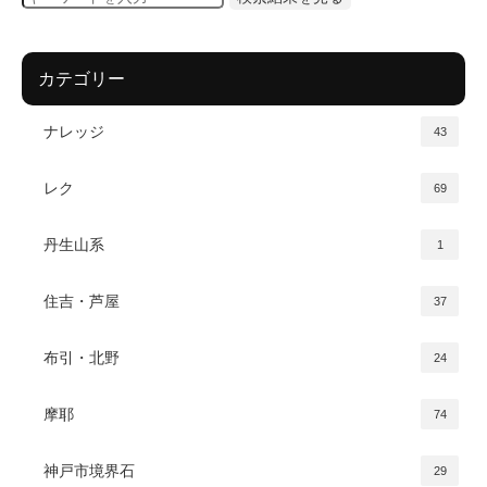
カテゴリー
ナレッジ
43
レク
69
丹生山系
1
住吉・芦屋
37
布引・北野
24
摩耶
74
神戸市境界石
29