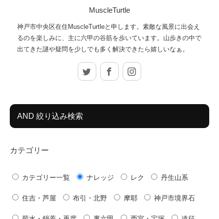
MuscleTurtle
神戸市中央区在住MuscleTurtleと申します。素敵な風景に出会え
るのを楽しみに、主に六甲の谷筋を歩いています。山歩きの中で
出てきた謎や疑問を少しでも多く解決できたら嬉しいなぁ。
Twitter
Facebook
Instagram
AND 絞り込み検索
カテゴリー
カテゴリー一覧
ナレッジ
レク
丹生山系
住吉・芦屋
布引・北野
摩耶
神戸市境界石
菊水・鍋蓋・再度
裏六甲
西宮・宝塚
遠征