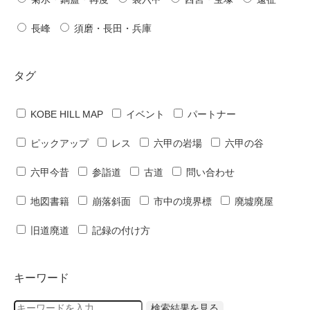
長峰
須磨・長田・兵庫
タグ
KOBE HILL MAP
イベント
パートナー
ピックアップ
レス
六甲の岩場
六甲の谷
六甲今昔
参詣道
古道
問い合わせ
地図書籍
崩落斜面
市中の境界標
廃墟廃屋
旧道廃道
記録の付け方
キーワード