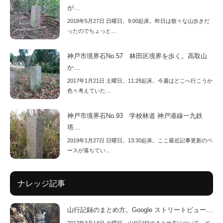
が…
2018年5月27日 日曜日。9:00起床。昨日は散々な山歩きだ
ったのでちょっと…
神戸市境界石No.57 林田区境界を歩く。高取山
か…
2017年1月21日 土曜日。11:28起床。今週はどこへ行こうか
色々考えていた…
神戸市境界石No.93 学校林道 神戸港線一九鉄
塔…
2019年1月27日 日曜日。13:30起床。ここ最近記事更新のペ
ースが落ちてい…
ナレッジ記事
山行記録のまとめ方。Google ストリートビュー…