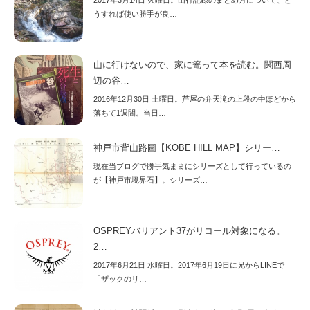
2017年3月14日 火曜日。山行記録のまとめ方について、ど
うすれば使い勝手が良…
山に行けないので、家に篭って本を読む。関西周
辺の谷…
2016年12月30日 土曜日。芦屋の弁天滝の上段の中ほどから
落ちて1週間。当日…
神戸市背山路圖【KOBE HILL MAP】シリー…
現在当ブログで勝手気ままにシリーズとして行っているの
が【神戸市境界石】。シリーズ…
OSPREYバリアント37がリコール対象になる。
2…
2017年6月21日 水曜日。2017年6月19日に兄からLINEで
「ザックのリ…