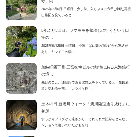
寺、岡…
2025年7月6日 日曜日。少し前、久しぶりに六甲_摩耶_再度
山路図を見ていると…
5年ぶり3回目。ヤマモモを収穫しに行くという口
実の…
2025年6月28日 土曜日。今週半ばに妻の“戦友”から連絡が
あり、ヤマモモの季…
加納町四丁目 三宮御幸ビルの敷地にある東海銀行
の境…
先日のこと。通勤路である北野坂を下っていると、生田新
道と交わる手前、「カラオケ館…
土木の日 新湊川ウォーク「湊川隧道通り抜け」に
参加…
すっかりブログから遠ざかり、それぞれの記録をどんなテ
ンションで書いていたかも忘れ…