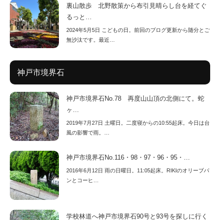
裏山散歩 北野散策から布引見晴らし台を経てぐ
るっと…
2024年5月5日 こどもの日。前回のブログ更新から随分とご
無沙汰です。最近…
神戸市境界石
神戸市境界石No.78 再度山山頂の北側にて。蛇
ヶ…
2019年7月27日 土曜日。二度寝からの10:55起床。今日は台
風の影響で雨。…
神戸市境界石No.116・98・97・96・95・…
2016年6月12日 雨の日曜日。11:05起床。RIKIのオリーブパ
ンとコーヒ…
学校林道へ神戸市境界石90号と93号を探しに行く