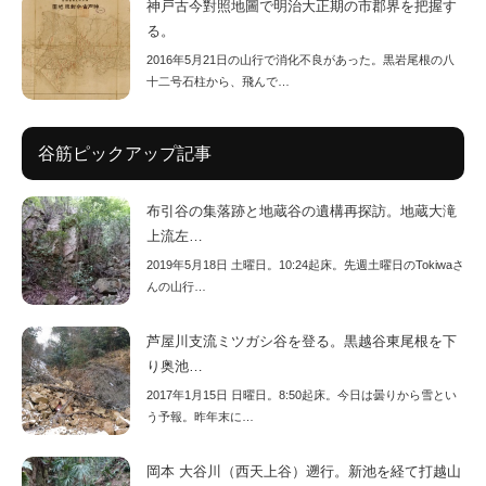
神戸古今對照地圖で明治大正期の市郡界を把握す
る。
2016年5月21日の山行で消化不良があった。黒岩尾根の八
十二号石柱から、飛んで…
谷筋ピックアップ記事
布引谷の集落跡と地蔵谷の遺構再探訪。地蔵大滝
上流左…
2019年5月18日 土曜日。10:24起床。先週土曜日のTokiwaさ
んの山行…
芦屋川支流ミツガシ谷を登る。黒越谷東尾根を下
り奥池…
2017年1月15日 日曜日。8:50起床。今日は曇りから雪とい
う予報。昨年末に…
岡本 大谷川（西天上谷）遡行。新池を経て打越山