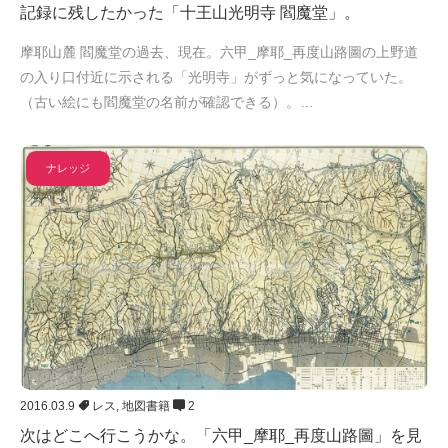
記録に残したかった「十王山光明寺 閻魔堂」。
摩耶山麓 閻魔堂の過去、現在。六甲_摩耶_再度山路圖の上野道
の入り口付近に示される「光明寺」がずっと気になっていた。
（古い絵にも閻魔堂の名前が確認できる）。…
ナレッジ
2016.03.9
レス
,
地図書籍
2
次はどこへ行こうかな。「六甲_摩耶_再度山路圖」を見