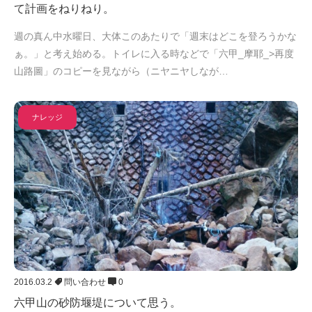
て計画をねりねり。
週の真ん中水曜日、大体このあたりで「週末はどこを登ろうかな
ぁ。」と考え始める。トイレに入る時などで「六甲_摩耶_>再度
山路圖」のコピーを見ながら（ニヤニヤしなが…
ナレッジ
2016.03.2
問い合わせ
0
六甲山の砂防堰堤について思う。