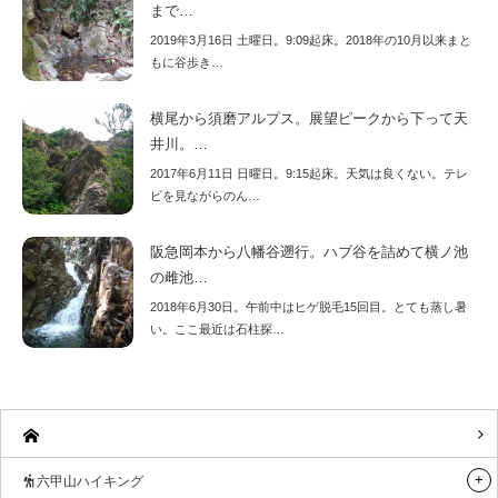
まで…
2019年3月16日 土曜日。9:09起床。2018年の10月以来まと
もに谷歩き…
横尾から須磨アルプス。展望ピークから下って天
井川。…
2017年6月11日 日曜日。9:15起床。天気は良くない。テレ
ビを見ながらのん…
阪急岡本から八幡谷遡行。ハブ谷を詰めて横ノ池
の雌池…
2018年6月30日。午前中はヒゲ脱毛15回目。とても蒸し暑
い。ここ最近は石柱探…
六甲山ハイキング