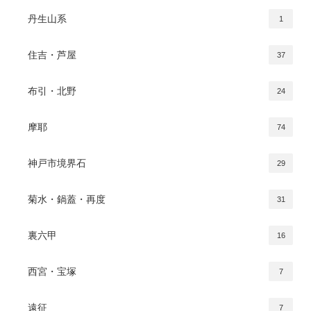
丹生山系
1
住吉・芦屋
37
布引・北野
24
摩耶
74
神戸市境界石
29
菊水・鍋蓋・再度
31
裏六甲
16
西宮・宝塚
7
遠征
7