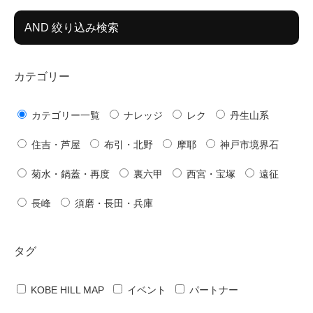
AND 絞り込み検索
カテゴリー
カテゴリー一覧
ナレッジ
レク
丹生山系
住吉・芦屋
布引・北野
摩耶
神戸市境界石
菊水・鍋蓋・再度
裏六甲
西宮・宝塚
遠征
長峰
須磨・長田・兵庫
タグ
KOBE HILL MAP
イベント
パートナー