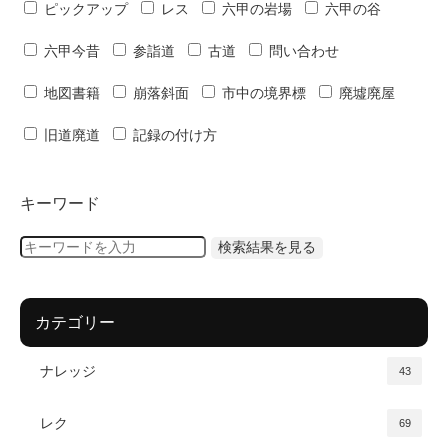
ピックアップ
レス
六甲の岩場
六甲の谷
六甲今昔
参詣道
古道
問い合わせ
地図書籍
崩落斜面
市中の境界標
廃墟廃屋
旧道廃道
記録の付け方
キーワード
カテゴリー
ナレッジ
43
レク
69