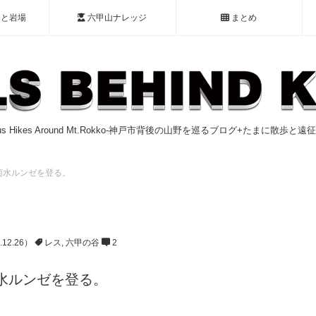
谷と岩場
六甲山ナレッジ
まとめ
ious Hikes Around Mt.Rokko-神戸市背後の山野を巡るブログ+たまに散歩と
菊水ルンゼを登る。
.12.26）
レス
,
六甲の谷
2
水ルンゼを登る。