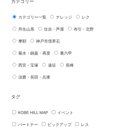
カテゴリー
カテゴリー一覧
ナレッジ
レク
丹生山系
住吉・芦屋
布引・北野
摩耶
神戸市境界石
菊水・鍋蓋・再度
裏六甲
西宮・宝塚
遠征
長峰
須磨・長田・兵庫
タグ
KOBE HILL MAP
イベント
パートナー
ピックアップ
レス