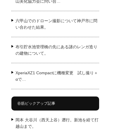
山美化協力会に問い合…
六甲山でのドローン撮影について神戸市に問
い合わせた結果。
布引貯水池管理橋の先にある謎のレンガ造り
の建物について。
XperiaXZ1 Compactに機種変更 試し撮り＋
αで…
谷筋ピックアップ記事
岡本 大谷川（西天上谷）遡行。新池を経て打
越山まで。