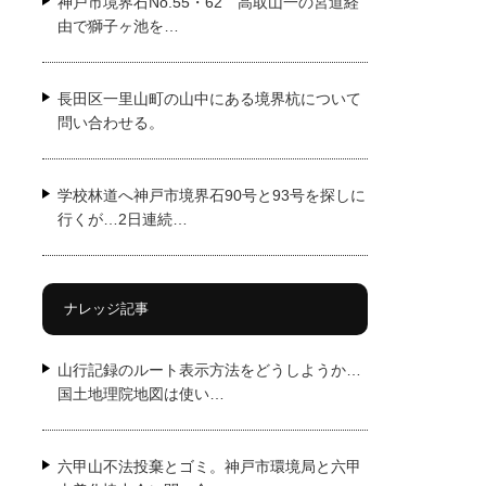
神戸市境界石No.55・62 高取山一の宮道経
由で獅子ヶ池を…
長田区一里山町の山中にある境界杭について
問い合わせる。
学校林道へ神戸市境界石90号と93号を探しに
行くが…2日連続…
ナレッジ記事
山行記録のルート表示方法をどうしようか…
国土地理院地図は使い…
六甲山不法投棄とゴミ。神戸市環境局と六甲