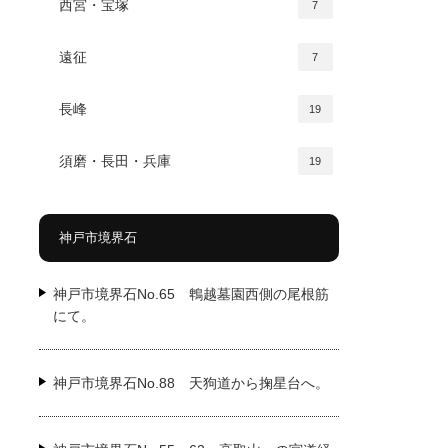
西宮・宝塚
7
遠征
7
長峰
19
須磨・長田・兵庫
19
神戸市境界石
神戸市境界石No.65 鵯越墓園西側の尾根筋
にて。
神戸市境界石No.88 天狗道から掬星台へ。