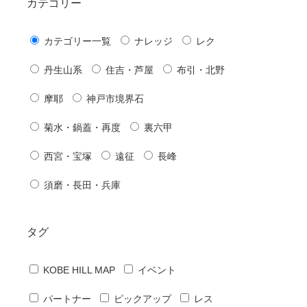
カテゴリー
カテゴリー一覧
ナレッジ
レク
丹生山系
住吉・芦屋
布引・北野
摩耶
神戸市境界石
菊水・鍋蓋・再度
裏六甲
西宮・宝塚
遠征
長峰
須磨・長田・兵庫
タグ
KOBE HILL MAP
イベント
パートナー
ピックアップ
レス