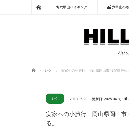
ホーム
六甲山ハイキング
六甲山の
-Var
ホーム
レク
実家への小旅行 岡山県岡山市 後楽園唯心山
レク
2018.05.20
（更新日: 2025.04.8）
実家への小旅行 岡山県岡山市 
る。