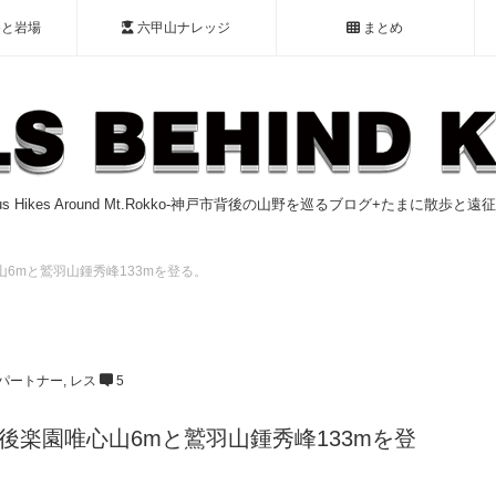
谷と岩場
六甲山ナレッジ
まとめ
ious Hikes Around Mt.Rokko-神戸市背後の山野を巡るブログ+たまに散歩と
6mと鷲羽山鍾秀峰133mを登る。
パートナー
,
レス
5
後楽園唯心山6mと鷲羽山鍾秀峰133mを登