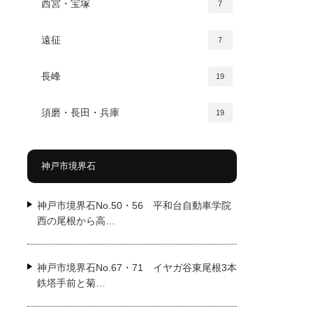
西宮・宝塚
7
遠征
7
長峰
19
須磨・長田・兵庫
19
神戸市境界石
神戸市境界石No.50・56 平和台自動車学院
西の尾根から高…
神戸市境界石No.67・71 イヤガ谷東尾根3本
鉄塔手前と菊…