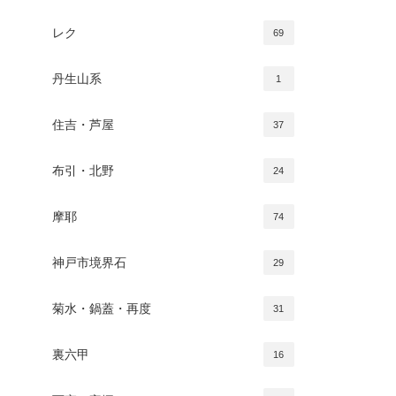
レク
69
丹生山系
1
住吉・芦屋
37
布引・北野
24
摩耶
74
神戸市境界石
29
菊水・鍋蓋・再度
31
裏六甲
16