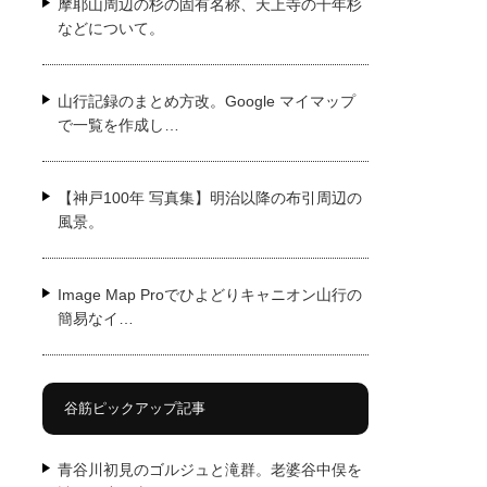
摩耶山周辺の杉の固有名称、天上寺の千年杉
などについて。
山行記録のまとめ方改。Google マイマップ
で一覧を作成し…
【神戸100年 写真集】明治以降の布引周辺の
風景。
Image Map Proでひよどりキャニオン山行の
簡易なイ…
谷筋ピックアップ記事
青谷川初見のゴルジュと滝群。老婆谷中俣を