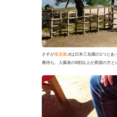
さすが
後楽園
は日本三名園の1つとあ
番待ち。入園者の8割以上が異国の方と