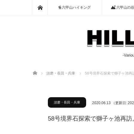
ホーム
六甲山ハイキング
六甲山の
-Var
ホーム
須磨・長田・兵庫
58号境界石探索で獅子ヶ池再
須磨・長田・兵庫
2020.06.13
（更新日: 202
58号境界石探索で獅子ヶ池再