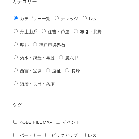
カテゴリー
カテゴリー一覧
ナレッジ
レク
丹生山系
住吉・芦屋
布引・北野
摩耶
神戸市境界石
菊水・鍋蓋・再度
裏六甲
西宮・宝塚
遠征
長峰
須磨・長田・兵庫
タグ
KOBE HILL MAP
イベント
パートナー
ピックアップ
レス