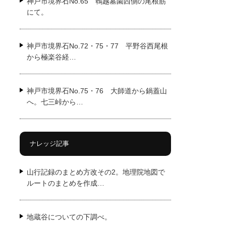
神戸市境界石No.65 鵯越墓園西側の尾根筋
にて。
神戸市境界石No.72・75・77 平野谷西尾根
から極楽谷経…
神戸市境界石No.75・76 大師道から鍋蓋山
へ。七三峠から…
ナレッジ記事
山行記録のまとめ方改その2。地理院地図で
ルートのまとめを作成…
地蔵谷についての下調べ。