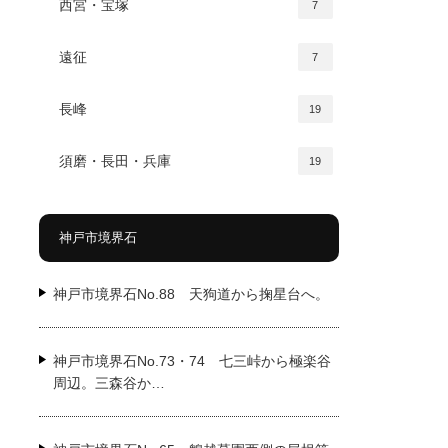
西宮・宝塚
7
遠征
7
長峰
19
須磨・長田・兵庫
19
神戸市境界石
神戸市境界石No.88 天狗道から掬星台へ。
神戸市境界石No.73・74 七三峠から極楽谷
周辺。三森谷か…