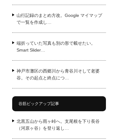
山行記録のまとめ方改。Google マイマップ
で一覧を作成し…
端折っていた写真も別の形で載せたい。
Smart Slider…
神戸市灘区の西郷川から青谷川そして老婆
谷。その起点と終点につ…
谷筋ピックアップ記事
北黒五山から雨ヶ峠へ。支尾根を下り長谷
（河原ヶ谷）を登り返し…