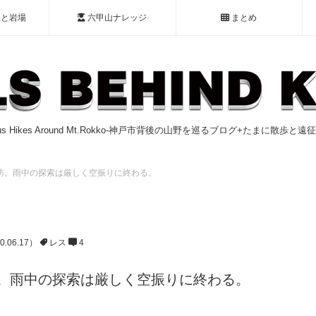
谷と岩場
六甲山ナレッジ
まとめ
ious Hikes Around Mt.Rokko-神戸市背後の山野を巡るブログ+たまに散歩と
訪。雨中の探索は厳しく空振りに終わる。
0.06.17）
レス
4
訪。雨中の探索は厳しく空振りに終わる。