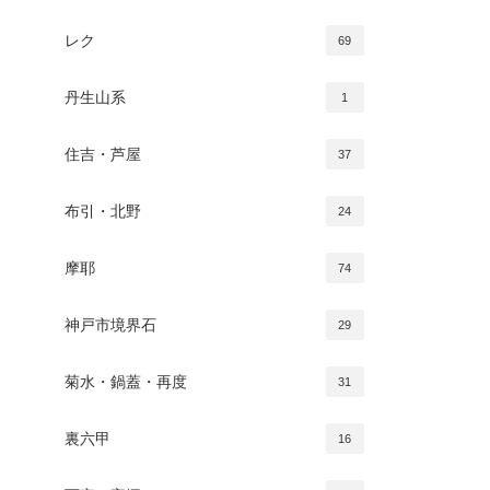
レク
69
丹生山系
1
住吉・芦屋
37
布引・北野
24
摩耶
74
神戸市境界石
29
菊水・鍋蓋・再度
31
裏六甲
16