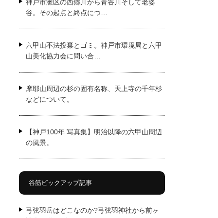
神戸市灘区の西郷川から青谷川そして老婆
谷。その起点と終点につ…
六甲山不法投棄とゴミ。神戸市環境局と六甲
山美化協力会に問い合…
摩耶山周辺の杉の固有名称、天上寺の千年杉
などについて。
【神戸100年 写真集】明治以降の六甲山周辺
の風景。
谷筋ピックアップ記事
弓弦羽岳はどこなのか?弓弦羽神社から前ヶ