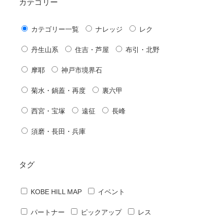
カテゴリー
カテゴリー一覧
ナレッジ
レク
丹生山系
住吉・芦屋
布引・北野
摩耶
神戸市境界石
菊水・鍋蓋・再度
裏六甲
西宮・宝塚
遠征
長峰
須磨・長田・兵庫
タグ
KOBE HILL MAP
イベント
パートナー
ピックアップ
レス