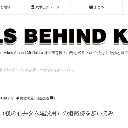
谷と岩場
六甲山ナレッジ
まとめ
ious Hikes Around Mt.Rokko-神戸市背後の山野を巡るブログ+たまに散歩と
事用（後の石井ダム建設用）の道路跡を歩いてみる。
3.09.20）
廃墟廃屋
,
旧道廃道
0
用（後の石井ダム建設用）の道路跡を歩いてみ