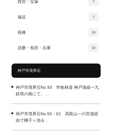
西宮・宝塚
7
遠征
7
長峰
19
須磨・長田・兵庫
19
神戸市境界石
神戸市境界石No.93 学校林道 神戸港線一九
鉄塔の南にて。…
神戸市境界石No.55・62 高取山一の宮道経
由で獅子ヶ池を…