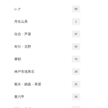
レク
69
丹生山系
1
住吉・芦屋
37
布引・北野
24
摩耶
74
神戸市境界石
29
菊水・鍋蓋・再度
31
裏六甲
16