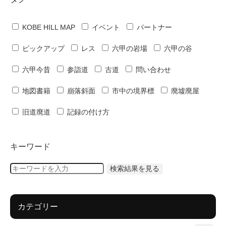
KOBE HILL MAP
イベント
パートナー
ピックアップ
レス
六甲の岩場
六甲の谷
六甲今昔
参詣道
古道
問い合わせ
地図書籍
崩落斜面
市中の境界標
廃墟廃屋
旧道廃道
記録の付け方
キーワード
カテゴリー