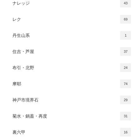
ナレッジ
43
レク
69
丹生山系
1
住吉・芦屋
37
布引・北野
24
摩耶
74
神戸市境界石
29
菊水・鍋蓋・再度
31
裏六甲
16