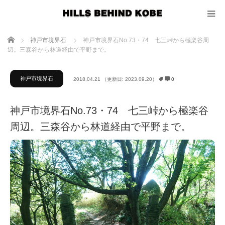
ホーム
神戸市境界石
神戸市境界石No.73・74 七三峠から極楽谷周
辺。三森谷から林道経由で平野まで。
神戸市境界石
2018.04.21
（更新日: 2023.09.20）
0
神戸市境界石No.73・74 七三峠から極楽谷
周辺。三森谷から林道経由で平野まで。