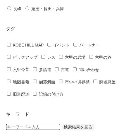
長峰
須磨・長田・兵庫
タグ
KOBE HILL MAP
イベント
パートナー
ピックアップ
レス
六甲の岩場
六甲の谷
六甲今昔
参詣道
古道
問い合わせ
地図書籍
崩落斜面
市中の境界標
廃墟廃屋
旧道廃道
記録の付け方
キーワード