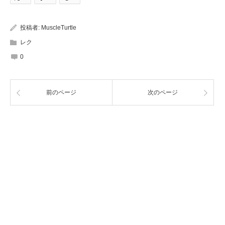
投稿者:
MuscleTurtle
レク
0
前のページ
次のページ