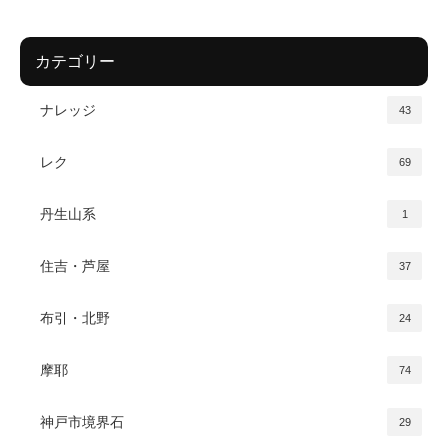
カテゴリー
ナレッジ
43
レク
69
丹生山系
1
住吉・芦屋
37
布引・北野
24
摩耶
74
神戸市境界石
29