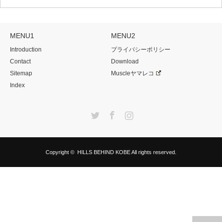
MENU1
MENU2
Introduction
プライバシーポリシー
Contact
Download
Sitemap
Muscleヤマレコ
Index
Twitter
Facebook
Instagram
Copyright ©
HILLS BEHIND KOBE
All rights reserved.