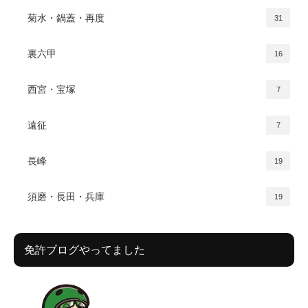
菊水・鍋蓋・再度
31
裏六甲
16
西宮・宝塚
7
遠征
7
長峰
19
須磨・長田・兵庫
19
免許ブログやってました