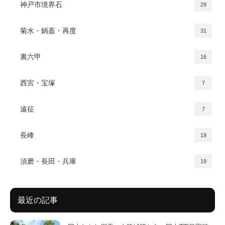
神戸市境界石
29
菊水・鍋蓋・再度
31
裏六甲
16
西宮・宝塚
7
遠征
7
長峰
19
須磨・長田・兵庫
19
最近の記事