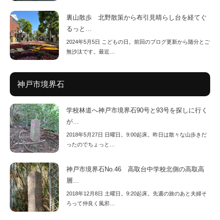
裏山散歩 北野散策から布引見晴らし台を経てぐ
るっと…
2024年5月5日 こどもの日。前回のブログ更新から随分とご
無沙汰です。最近…
神戸市境界石
学校林道へ神戸市境界石90号と93号を探しに行く
が…
2018年5月27日 日曜日。9:00起床。昨日は散々な山歩きだ
ったのでちょっと…
神戸市境界石No.46 高取台中学校北側の高取高
層…
2018年12月8日 土曜日。9:20起床。先週の旅のあと夫婦そ
ろって仲良く風邪…