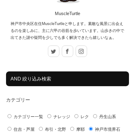
MuscleTurtle
神戸市中央区在住MuscleTurtleと申します。素敵な風景に出会え
るのを楽しみに、主に六甲の谷筋を歩いています。山歩きの中で
出てきた謎や疑問を少しでも多く解決できたら嬉しいなぁ。
Twitter
Facebook
Instagram
AND 絞り込み検索
カテゴリー
カテゴリー一覧
ナレッジ
レク
丹生山系
住吉・芦屋
布引・北野
摩耶
神戸市境界石