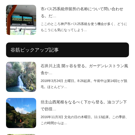
市バス25系統停留所の名称について問い合わせ
る。だ…
ここのところ神戸市バス25系統を使う機会が多く、どうに
もこうにも気になってしよう…
谷筋ピックアップ記事
石井川上流 開ヶ谷を登る。ガーデンレストラン風
舎か…
2018年3月24日 土曜日。8:26起床。午前中は第14回ヒゲ脱
毛。ほとんどツ…
坊主山西尾根をなるべく下から登る。油コブシ下
で彷徨…
2016年11月3日 文化の日の木曜日。11:13起床。この季節、
この時間からは…