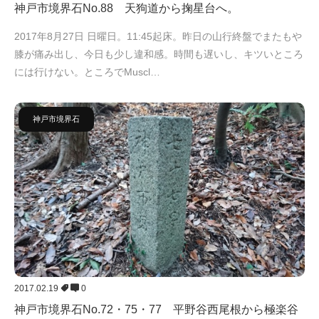
神戸市境界石No.88 天狗道から掬星台へ。
2017年8月27日 日曜日。11:45起床。昨日の山行終盤でまたもや
膝が痛み出し、今日も少し違和感。時間も遅いし、キツいところ
には行けない。ところでMuscl…
神戸市境界石
2017.02.19
0
神戸市境界石No.72・75・77 平野谷西尾根から極楽谷