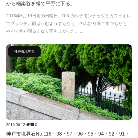
から極楽谷を経て平野に下る。
2016年6月19日雨の日曜日。RIKIのシナモンナッツとカフェオレ
でブランチ。雨は止むようすもなく、のんびり過ごすつもりも…
やがて空が明るくなり雨も上がった。…
神戸市境界石
2016.06.12
0
神戸市境界石No.116・98・97・96・95・94・92・91・