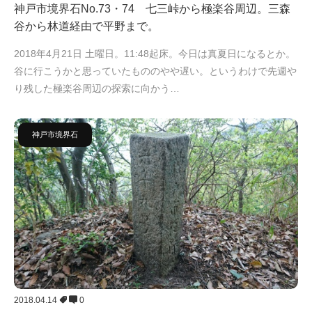
神戸市境界石No.73・74 七三峠から極楽谷周辺。三森
谷から林道経由で平野まで。
2018年4月21日 土曜日。11:48起床。今日は真夏日になるとか。
谷に行こうかと思っていたもののやや遅い。というわけで先週や
り残した極楽谷周辺の探索に向かう…
神戸市境界石
2018.04.14
0