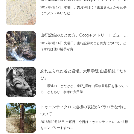
2017年7月12日 水曜日。先月26日に「山道さん」から記事
にコメントをいただ…
山行記録のまとめ方。Google ストリートビュー…
2017年3月14日 火曜日。山行記録のまとめ方について、ど
うすれば使い勝手が良…
忘れ去られた谷と岩場。六甲学院 山岳部誌「たき
び」…
ここ最近のことだけど、摩耶_長峰山詳細登路図を作ってい
ることもあり、参考に六甲学…
トゥエンティクロス道標の表記がバラバラな件に
ついて…
2016年10月15日 土曜日。今日はトゥエンティクロスの道標
をコンプリートすべ…