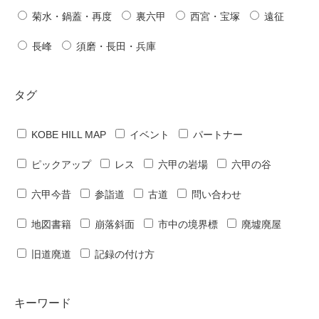
菊水・鍋蓋・再度
裏六甲
西宮・宝塚
遠征
長峰
須磨・長田・兵庫
タグ
KOBE HILL MAP
イベント
パートナー
ピックアップ
レス
六甲の岩場
六甲の谷
六甲今昔
参詣道
古道
問い合わせ
地図書籍
崩落斜面
市中の境界標
廃墟廃屋
旧道廃道
記録の付け方
キーワード