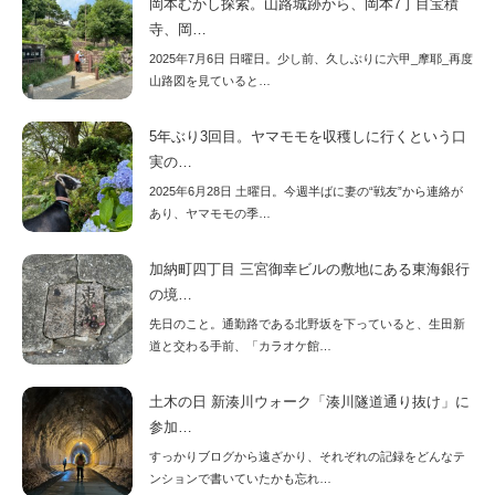
岡本むかし探索。山路城跡から、岡本7丁目宝積
寺、岡…
2025年7月6日 日曜日。少し前、久しぶりに六甲_摩耶_再度
山路図を見ていると…
5年ぶり3回目。ヤマモモを収穫しに行くという口
実の…
2025年6月28日 土曜日。今週半ばに妻の“戦友”から連絡が
あり、ヤマモモの季…
加納町四丁目 三宮御幸ビルの敷地にある東海銀行
の境…
先日のこと。通勤路である北野坂を下っていると、生田新
道と交わる手前、「カラオケ館…
土木の日 新湊川ウォーク「湊川隧道通り抜け」に
参加…
すっかりブログから遠ざかり、それぞれの記録をどんなテ
ンションで書いていたかも忘れ…