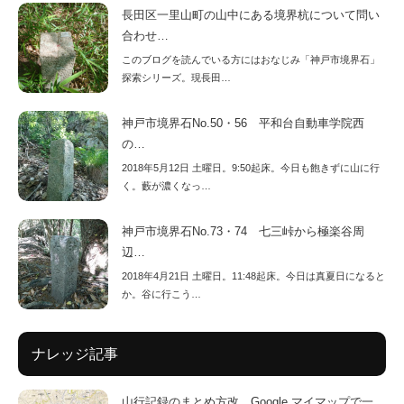
長田区一里山町の山中にある境界杭について問い
合わせ…
このブログを読んでいる方にはおなじみ「神戸市境界石」
探索シリーズ。現長田…
神戸市境界石No.50・56 平和台自動車学院西
の…
2018年5月12日 土曜日。9:50起床。今日も飽きずに山に行
く。藪が濃くなっ…
神戸市境界石No.73・74 七三峠から極楽谷周
辺…
2018年4月21日 土曜日。11:48起床。今日は真夏日になると
か。谷に行こう…
ナレッジ記事
山行記録のまとめ方改。Google マイマップで一…