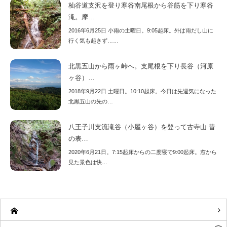
杣谷道支沢を登り寒谷南尾根から谷筋を下り寒谷
滝。摩…
2016年6月25日 小雨の土曜日。9:05起床。外は雨だし山に
行く気も起きず……
北黒五山から雨ヶ峠へ。支尾根を下り長谷（河原
ヶ谷）…
2018年9月22日 土曜日。10:10起床。今日は先週気になった
北黒五山の先の…
八王子川支流滝谷（小屋ヶ谷）を登って古寺山 昔
の表…
2020年6月21日。7:15起床からの二度寝で9:00起床。窓から
見た景色は快…