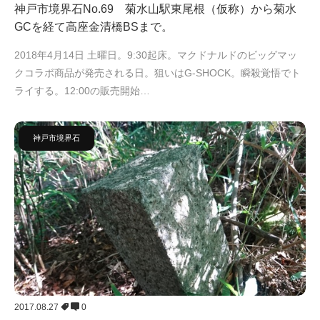
神戸市境界石No.69 菊水山駅東尾根（仮称）から菊水
GCを経て高座金清橋BSまで。
2018年4月14日 土曜日。9:30起床。マクドナルドのビッグマッ
クコラボ商品が発売される日。狙いはG-SHOCK。瞬殺覚悟でト
ライする。12:00の販売開始…
神戸市境界石
2017.08.27
0