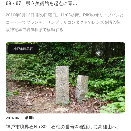
89・87 県立美術館を起点に青…
2016年6月12日 雨の日曜日。11:05起床。RIKIのオリーブパンと
コーヒーでブランチ。サンプラザコンタクトでレンズを購入後、
阪神電車で岩屋駅まで移動する…
神戸市境界石
2016.06.11
0
神戸市境界石No.80 石柱の番号を確認しに高雄山へ。