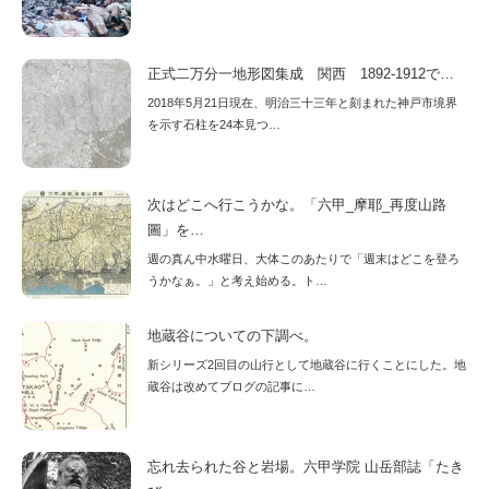
正式二万分一地形図集成 関西 1892-1912で…
2018年5月21日現在、明治三十三年と刻まれた神戸市境界
を示す石柱を24本見つ…
次はどこへ行こうかな。「六甲_摩耶_再度山路
圖」を…
週の真ん中水曜日、大体このあたりで「週末はどこを登ろ
うかなぁ。」と考え始める。ト…
地蔵谷についての下調べ。
新シリーズ2回目の山行として地蔵谷に行くことにした。地
蔵谷は改めてブログの記事に…
忘れ去られた谷と岩場。六甲学院 山岳部誌「たき