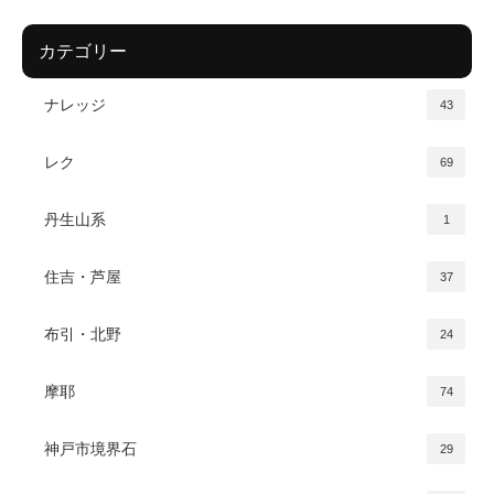
カテゴリー
ナレッジ
43
レク
69
丹生山系
1
住吉・芦屋
37
布引・北野
24
摩耶
74
神戸市境界石
29