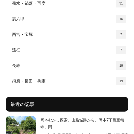
菊水・鍋蓋・再度
31
裏六甲
16
西宮・宝塚
7
遠征
7
長峰
19
須磨・長田・兵庫
19
最近の記事
岡本むかし探索。山路城跡から、岡本7丁目宝積
寺、岡…