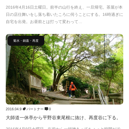
2016年4月16日土曜日。前半の山行を終え、一旦帰宅。茶屋が本
日の店仕舞いをし落ち着いたころに伺うことにする。16時過ぎに
自宅を出発。お昼前とは打って変わって…
菊水・鍋蓋・再度
2016.04.9
パートナー
0
大師道一休亭から平野谷東尾根に抜け、再度谷に下る。
2016年4月9日土曜日。午前から一頓挫あってちょっと時間がで