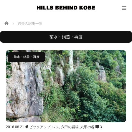
ホーム
過去の記事一覧
菊水・鍋蓋・再度
菊水・鍋蓋・再度
2016.08.21
ピックアップ
,
レス
,
六甲の岩場
,
六甲の谷
3