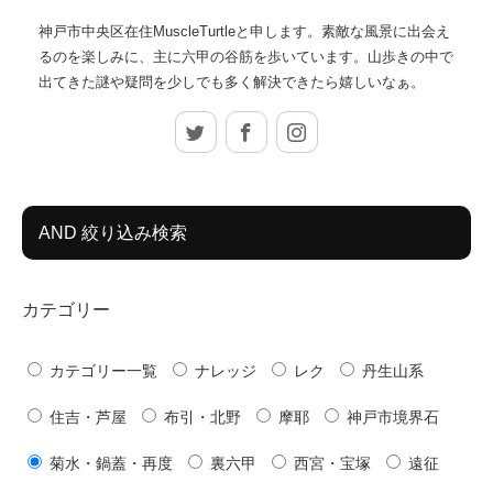
神戸市中央区在住MuscleTurtleと申します。素敵な風景に出会え
るのを楽しみに、主に六甲の谷筋を歩いています。山歩きの中で
出てきた謎や疑問を少しでも多く解決できたら嬉しいなぁ。
Twitter
Facebook
Instagram
AND 絞り込み検索
カテゴリー
カテゴリー一覧
ナレッジ
レク
丹生山系
住吉・芦屋
布引・北野
摩耶
神戸市境界石
菊水・鍋蓋・再度
裏六甲
西宮・宝塚
遠征