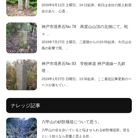
2016年6月11日 土曜日。14:12起床。前日は会社の新人歓迎
会があり、心斎…
神戸市境界石No.78 再度山山頂の北側にて。蛇
ヶ…
2019年7月27日 土曜日。二度寝からの10:55起床。今日は台
風の影響で雨。…
神戸市境界石No.93 学校林道 神戸港線一九鉄
塔…
2019年1月27日 日曜日。13:30起床。ここ最近記事更新のペ
ースが落ちてい…
ナレッジ記事
六甲山の砂防堰堤について思う。
六甲山の谷を歩いていると悩ませられる砂防堰堤群。登る
という括りなら邪魔と思える存…