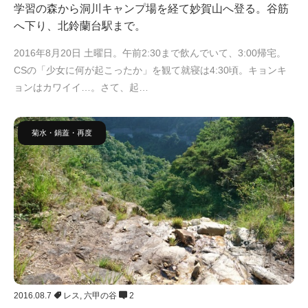
学習の森から洞川キャンプ場を経て妙賀山へ登る。谷筋
へ下り、北鈴蘭台駅まで。
2016年8月20日 土曜日。午前2:30まで飲んでいて、3:00帰宅。
CSの「少女に何が起こったか」を観て就寝は4:30頃。キョンキ
ョンはカワイイ…。さて、起…
菊水・鍋蓋・再度
2016.08.7
レス
,
六甲の谷
2