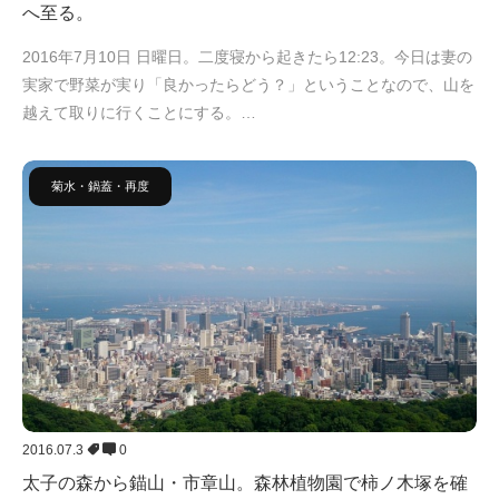
へ至る。
2016年7月10日 日曜日。二度寝から起きたら12:23。今日は妻の
実家で野菜が実り「良かったらどう？」ということなので、山を
越えて取りに行くことにする。…
菊水・鍋蓋・再度
2016.07.3
0
太子の森から錨山・市章山。森林植物園で柿ノ木塚を確