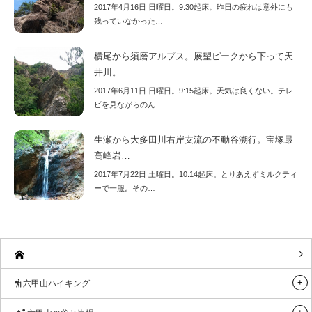
2017年4月16日 日曜日。9:30起床。昨日の疲れは意外にも
残っていなかった…
横尾から須磨アルプス。展望ピークから下って天
井川。…
2017年6月11日 日曜日。9:15起床。天気は良くない。テレ
ビを見ながらのん…
生瀬から大多田川右岸支流の不動谷溯行。宝塚最
高峰岩…
2017年7月22日 土曜日。10:14起床。とりあえずミルクティ
ーで一服。その…
六甲山ハイキング