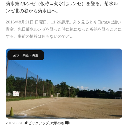
菊水第2ルンゼ（仮称→菊水北ルンゼ）を登る。菊水ル
ンゼ北の谷から菊水山へ。
2016年8月21日 日曜日。11:26起床。外を見ると今日は妙に濃い
青空。先日菊水ルンゼを登った時に気になった谷筋を登ることに
する。事前の情報は何もないのでど…
菊水・鍋蓋・再度
2016.08.20
ピックアップ
,
六甲の谷
0