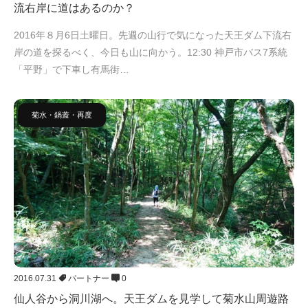
流右岸に道はあるのか？
2016年８月6日土曜日。先週の山行で気になった天王ダム下流右
岸の道を探るべく、今日も山に向かう。12:30 神戸市バス7系統
「平野」で下車し有馬街…
菊水・鍋蓋・再度
2016.07.31
パートナー
0
仙人谷から洞川湖へ。天王ダムを見学して菊水山周遊路