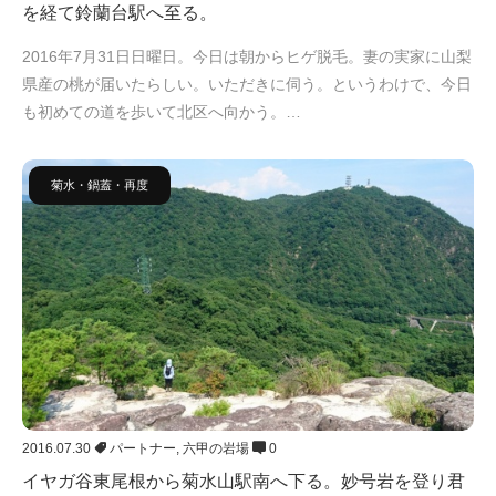
を経て鈴蘭台駅へ至る。
2016年7月31日日曜日。今日は朝からヒゲ脱毛。妻の実家に山梨
県産の桃が届いたらしい。いただきに伺う。というわけで、今日
も初めての道を歩いて北区へ向かう。…
菊水・鍋蓋・再度
2016.07.30
パートナー
,
六甲の岩場
0
イヤガ谷東尾根から菊水山駅南へ下る。妙号岩を登り君