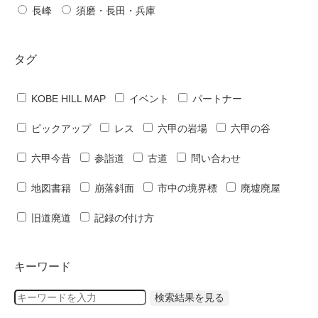
長峰
須磨・長田・兵庫
タグ
KOBE HILL MAP
イベント
パートナー
ピックアップ
レス
六甲の岩場
六甲の谷
六甲今昔
参詣道
古道
問い合わせ
地図書籍
崩落斜面
市中の境界標
廃墟廃屋
旧道廃道
記録の付け方
キーワード