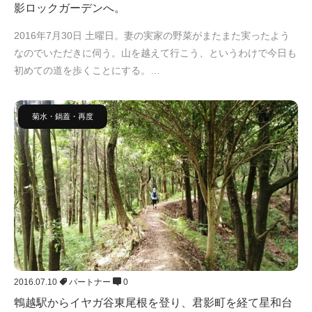
影ロックガーデンへ。
2016年7月30日 土曜日。妻の実家の野菜がまたまた実ったよう
なのでいただきに伺う。山を越えて行こう、というわけで今日も
初めての道を歩くことにする。…
菊水・鍋蓋・再度
2016.07.10
パートナー
0
鵯越駅からイヤガ谷東尾根を登り、君影町を経て星和台