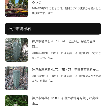
るっと…
2024年5月5日 こどもの日。前回のブログ更新から随分とご
無沙汰です。最近…
神戸市境界石
神戸市境界石No.73・74 七三峠から極楽谷周
辺…
2018年4月21日 土曜日。11:48起床。今日は真夏日になると
か。谷に行こう…
神戸市境界石No.72・75・77 平野谷西尾根か…
2017年2月19日 日曜日。11:33起床。今日は穏やかな天気の
よう。昨日は「…
神戸市境界石No.80 石柱の番号を確認しに高雄
山…