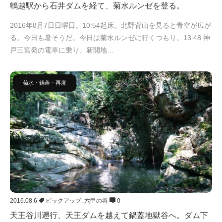
鵯越駅から石井ダムを経て、菊水ルンゼを登る。
2016年8月7日日曜日。10:54起床。北野背山を見ると青空が広が
る。今日も暑そうだ。今日は菊水ルンゼに行くつもり。13:48 神
戸三宮発の電車に乗り、新開地…
菊水・鍋蓋・再度
2016.08.6
ピックアップ
,
六甲の谷
0
天王谷川遡行、天王ダムを越えて鍋蓋地獄谷へ。ダム下