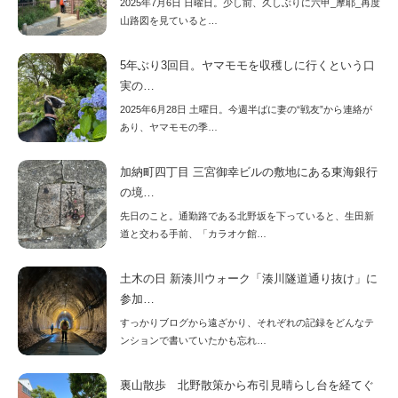
2025年7月6日 日曜日。少し前、久しぶりに六甲_摩耶_再度
山路図を見ていると…
5年ぶり3回目。ヤマモモを収穫しに行くという口
実の…
2025年6月28日 土曜日。今週半ばに妻の“戦友”から連絡が
あり、ヤマモモの季…
加納町四丁目 三宮御幸ビルの敷地にある東海銀行
の境…
先日のこと。通勤路である北野坂を下っていると、生田新
道と交わる手前、「カラオケ館…
土木の日 新湊川ウォーク「湊川隧道通り抜け」に
参加…
すっかりブログから遠ざかり、それぞれの記録をどんなテ
ンションで書いていたかも忘れ…
裏山散歩 北野散策から布引見晴らし台を経てぐ