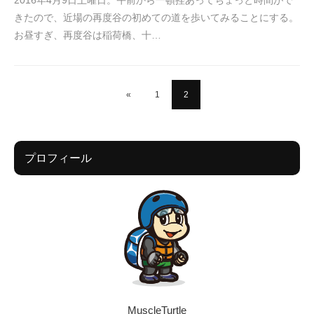
きたので、近場の再度谷の初めての道を歩いてみることにする。
お昼すぎ、再度谷は稲荷橋、十…
«
1
2
プロフィール
MuscleTurtle