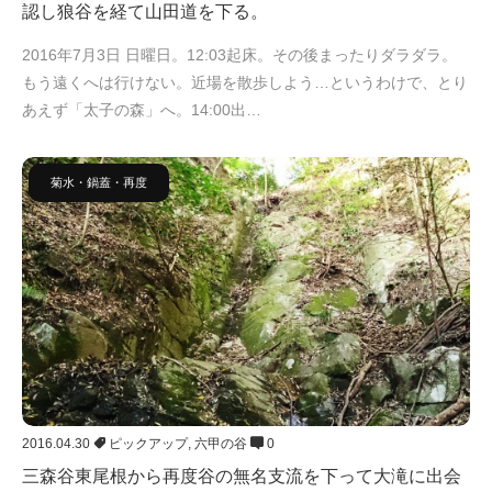
認し狼谷を経て山田道を下る。
2016年7月3日 日曜日。12:03起床。その後まったりダラダラ。
もう遠くへは行けない。近場を散歩しよう…というわけで、とり
あえず「太子の森」へ。14:00出…
菊水・鍋蓋・再度
2016.04.30
ピックアップ
,
六甲の谷
0
三森谷東尾根から再度谷の無名支流を下って大滝に出会