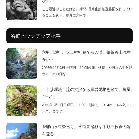
び」…
ここ最近のことだけど、摩耶_長峰山詳細登路図を作ってい
ることもあり、参考に六甲学…
谷筋ピックアップ記事
六甲川遡行。大土神社脇から入渓、都賀谷上流右
俣から…
2016年12月3日 土曜日。10:05起床。快晴。今日は六甲砂防
ウォークの日な…
二十渉堰堤下流の支沢から黒岩尾根を経て、掬星
台へ至…
2016年5月1日日曜日。11:00に起床し、RIKIのくるみ入りア
ンパンとカフ…
摩耶山水道管巡り。水道管尾根を下り三枚岩の端
を登る…