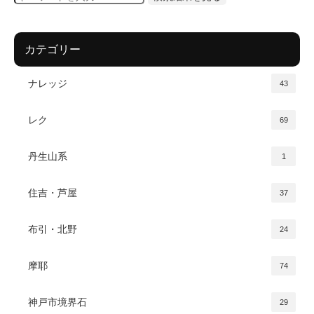
カテゴリー
ナレッジ
43
レク
69
丹生山系
1
住吉・芦屋
37
布引・北野
24
摩耶
74
神戸市境界石
29