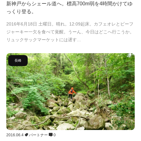
新神戸からシェール道へ。標高700m弱を4時間かけてゆ
っくり登る。
2016年6月18日 土曜日。晴れ。12:09起床。カフェオレとビーフ
ジャーキー一欠を食べて覚醒。うーん、今日はどこへ行こうか。
リュックサックマーケットには遅す…
長峰
2016.06.4
パートナー
0