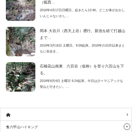
（狐西…
2016年4月17日日曜日。起きたら13:46。どこか体がおかし
いんじゃないかし…
岡本 大谷川（西天上谷）遡行。新池を経て打越山
まで…
2019年3月16日 土曜日。9:09起床。2018年の10月以来まと
もに谷歩き…
石楠花山南東 六百谷（仮称）を登り六百山を下
る。
2018年8月4日 土曜日 9:24起床。今日は少々マニアックな
登山と行きたい。…
六甲山ハイキング