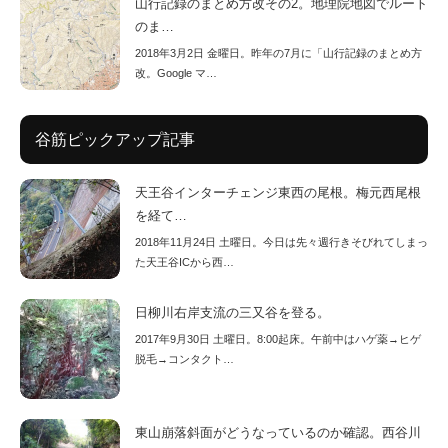
山行記録のまとめ方改その2。地理院地図でルート
のま…
2018年3月2日 金曜日。昨年の7月に「山行記録のまとめ方
改。Google マ…
谷筋ピックアップ記事
天王谷インターチェンジ東西の尾根。梅元西尾根
を経て…
2018年11月24日 土曜日。今日は先々週行きそびれてしまっ
た天王谷ICから西…
日柳川右岸支流の三又谷を登る。
2017年9月30日 土曜日。8:00起床。午前中はハゲ薬→ヒゲ
脱毛→コンタクト…
東山崩落斜面がどうなっているのか確認。西谷川