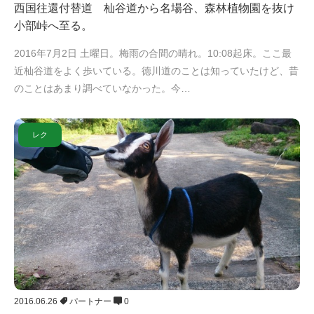
西国往還付替道 杣谷道から名場谷、森林植物園を抜け
小部峠へ至る。
2016年7月2日 土曜日。梅雨の合間の晴れ。10:08起床。ここ最
近杣谷道をよく歩いている。徳川道のことは知っていたけど、昔
のことはあまり調べていなかった。今…
レク
2016.06.26
パートナー
0