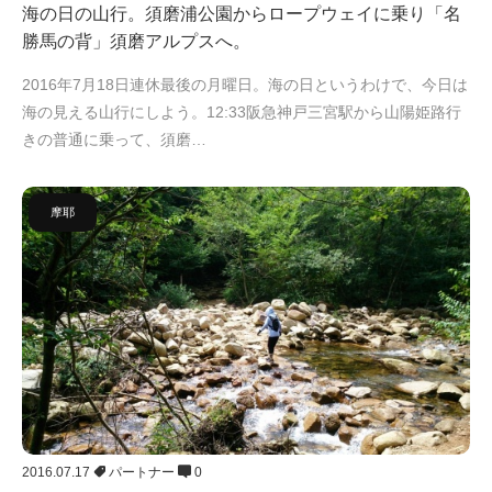
海の日の山行。須磨浦公園からロープウェイに乗り「名
勝馬の背」須磨アルプスへ。
2016年7月18日連休最後の月曜日。海の日というわけで、今日は
海の見える山行にしよう。12:33阪急神戸三宮駅から山陽姫路行
きの普通に乗って、須磨…
摩耶
2016.07.17
パートナー
0