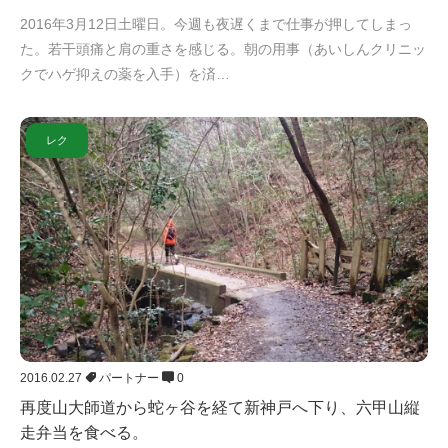
2016年3月12日土曜日。今週も夜遅くまで仕事が押してしまっ
た。若干頭痛と肩の重さを感じる。朝の用事（あいしんクリニッ
クでハゲ抑えの薬を入手）を済…
レク
2016.02.27
パートナー
0
再度山大師道から蛇ヶ谷を経て新神戸へ下り、六甲山縦
走弁当を食べる。