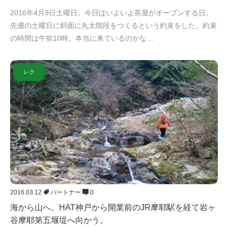
2016年4月9日土曜日。今日はいよいよ茶屋がオープンする日。
先週の土曜日に斜面に丸太階段をつくるという約束をした。約束
の時間は午前10時。本当に来ているのかな…
レク
2016.03.12
パートナー
0
海から山へ。HAT神戸から開業前のJR摩耶駅を経て岩ヶ
谷摩耶第五堰堤へ向かう。