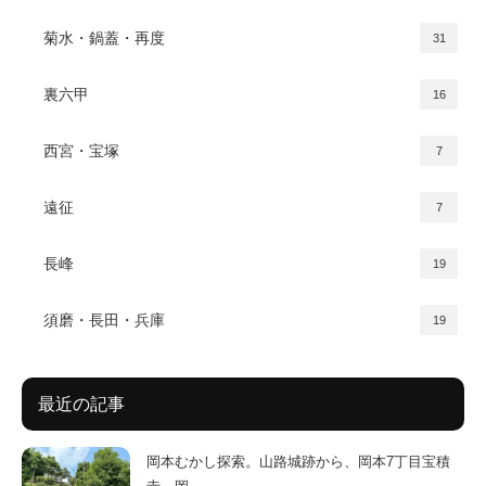
菊水・鍋蓋・再度
31
裏六甲
16
西宮・宝塚
7
遠征
7
長峰
19
須磨・長田・兵庫
19
最近の記事
岡本むかし探索。山路城跡から、岡本7丁目宝積