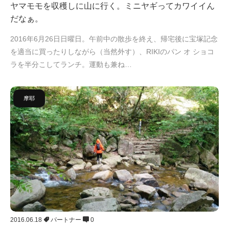
ヤマモモを収穫しに山に行く。ミニヤギってカワイイん
だなぁ。
2016年6月26日日曜日。午前中の散歩を終え、帰宅後に宝塚記念
を適当に買ったりしながら（当然外す）、RIKIのパン オ ショコ
ラを半分こしてランチ。運動も兼ね…
摩耶
2016.06.18
パートナー
0