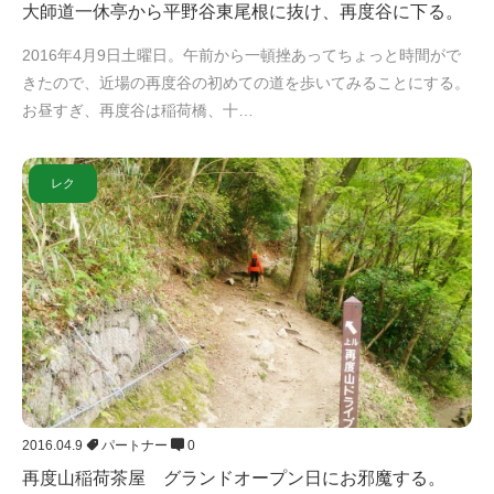
大師道一休亭から平野谷東尾根に抜け、再度谷に下る。
2016年4月9日土曜日。午前から一頓挫あってちょっと時間がで
きたので、近場の再度谷の初めての道を歩いてみることにする。
お昼すぎ、再度谷は稲荷橋、十…
レク
2016.04.9
パートナー
0
再度山稲荷茶屋 グランドオープン日にお邪魔する。