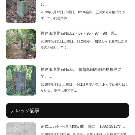
に…
2020年1月12日 日曜日。10:34起床。正月太りを解消でき
ず、ついに標準体…
神戸市境界石No.82・87・96・97・98 黒…
2016年5月21日土曜日。11:29起床。相変わらず週末は起き
るのが遅い。早く…
神戸市境界石No.65 鵯越墓園西側の尾根筋に
て。…
2018年6月9日 土曜日。今日は所要が色々あって山登りはし
ない日。基本は車で方…
ナレッジ記事
正式二万分一地形図集成 関西 1892-1912で…
2018年5月21日現在、明治三十三年と刻まれた神戸市境界