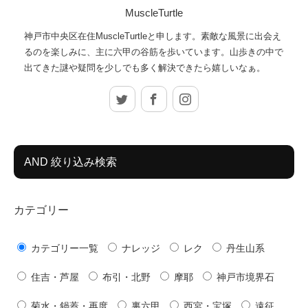
MuscleTurtle
神戸市中央区在住MuscleTurtleと申します。素敵な風景に出会え
るのを楽しみに、主に六甲の谷筋を歩いています。山歩きの中で
出てきた謎や疑問を少しでも多く解決できたら嬉しいなぁ。
Twitter
Facebook
Instagram
AND 絞り込み検索
カテゴリー
カテゴリー一覧
ナレッジ
レク
丹生山系
住吉・芦屋
布引・北野
摩耶
神戸市境界石
菊水・鍋蓋・再度
裏六甲
西宮・宝塚
遠征