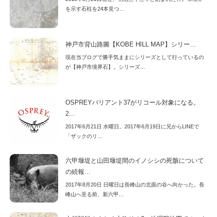
を示す石柱を24本見つ…
神戸市背山路圖【KOBE HILL MAP】シリー…
現在当ブログで勝手気ままにシリーズとして行っているの
が【神戸市境界石】。シリーズ…
OSPREYバリアント37がリコール対象になる。
2…
2017年6月21日 水曜日。2017年6月19日に兄からLINEで
「ザックのリ…
六甲堰堤と山田堰堤間のイノシシの死骸について
の続報…
2017年8月20日 日曜日は長峰山の北面の谷へ向かった。長
峰山へ至る前、新六甲…