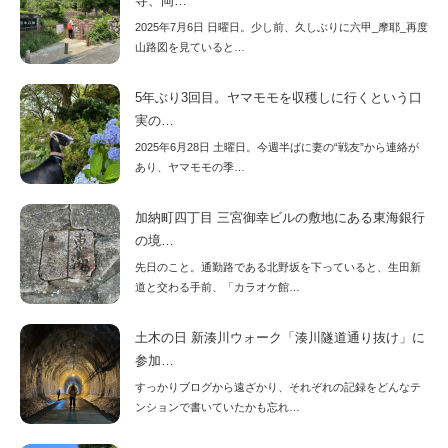
寺、岡…
2025年7月6日 日曜日。少し前、久しぶりに六甲_摩耶_再度
山路図を見ていると…
5年ぶり3回目。ヤマモモを収穫しに行くという口
実の…
2025年6月28日 土曜日。今週半ばに妻の“戦友”から連絡が
あり、ヤマモモの季…
加納町四丁目 三宮御幸ビルの敷地にある東海銀行
の境…
先日のこと。通勤路である北野坂を下っていると、生田新
道と交わる手前、「カラオケ館…
土木の日 新湊川ウォーク「湊川隧道通り抜け」に
参加…
すっかりブログから遠ざかり、それぞれの記録をどんなテ
ンションで書いていたかも忘れ…