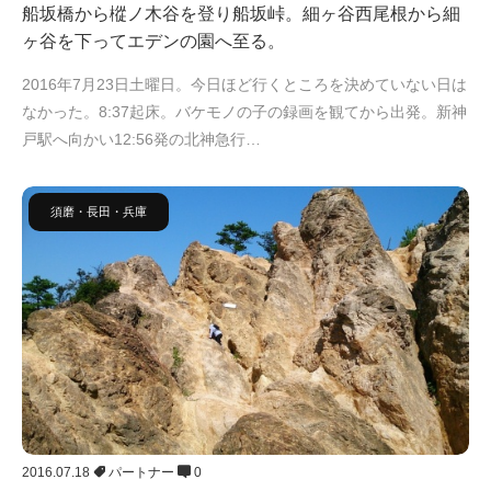
船坂橋から樅ノ木谷を登り船坂峠。細ヶ谷西尾根から細
ヶ谷を下ってエデンの園へ至る。
2016年7月23日土曜日。今日ほど行くところを決めていない日は
なかった。8:37起床。バケモノの子の録画を観てから出発。新神
戸駅へ向かい12:56発の北神急行…
須磨・長田・兵庫
2016.07.18
パートナー
0