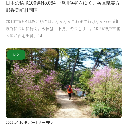
日本の秘境100選No.064 瀞川渓谷をゆく。兵庫県美方
郡香美町村岡区
2016年5月4日みどりの日。なかなかこれまで行けなかった瀞川
渓谷についに行く。今日は「下見」のつもり…。10:45神戸市北
区星和台を出発。14…
レク
2016.04.16
パートナー
0