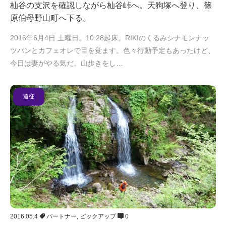
杣谷の支沢を確認しながら杣谷峠へ。天狗塚へ登り、篠
原伯母野山町へ下る。
2016年6月4日 土曜日。10:28起床。RIKIのくるみシナモンナッ
ツパンとカフェオレで目を覚ます。色々行動予定もあったけど、
今日は妻がやる気だ。山歩きをし…
遠征
2016.05.4
パートナー
,
ピックアップ
0