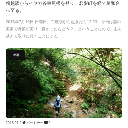
鵯越駅からイヤガ谷東尾根を登り、君影町を経て星和台
へ至る。
2016年7月10日 日曜日。二度寝から起きたら12:23。今日は妻の
実家で野菜が実り「良かったらどう？」ということなので、山を
越えて取りに行くことにする。…
摩耶
2016.07.2
パートナー
0