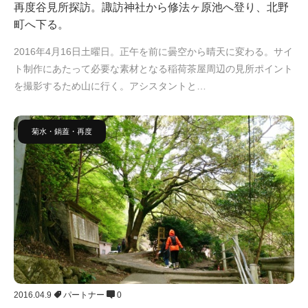
再度谷見所探訪。諏訪神社から修法ヶ原池へ登り、北野
町へ下る。
2016年4月16日土曜日。正午を前に曇空から晴天に変わる。サイ
ト制作にあたって必要な素材となる稲荷茶屋周辺の見所ポイント
を撮影するため山に行く。アシスタントと…
菊水・鍋蓋・再度
2016.04.9
パートナー
0