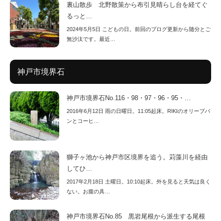
裏山散歩 北野散策から布引見晴らし台を経てぐ
るっと…
2024年5月5日 こどもの日。前回のブログ更新から随分とご
無沙汰です。最近…
神戸市境界石
神戸市境界石No.116・98・97・96・95・…
2016年6月12日 雨の日曜日。11:05起床。RIKIのオリーブパ
ンとコーヒ…
獅子ヶ池から神戸市区境界を追う。苅藻川を経由
してひ…
2017年2月18日 土曜日。10:10起床。外を見ると天気は良く
ない。お腹の具…
神戸市境界石No.85 黒岩尾根から派生する尾根