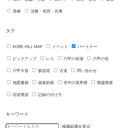
長峰
須磨・長田・兵庫
タグ
KOBE HILL MAP
イベント
パートナー
ピックアップ
レス
六甲の岩場
六甲の谷
六甲今昔
参詣道
古道
問い合わせ
地図書籍
崩落斜面
市中の境界標
廃墟廃屋
旧道廃道
記録の付け方
キーワード