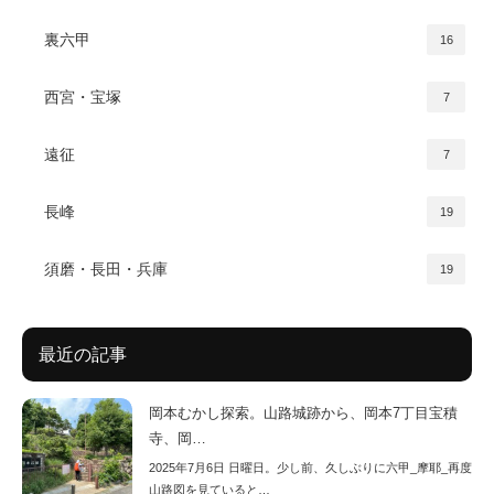
裏六甲
16
西宮・宝塚
7
遠征
7
長峰
19
須磨・長田・兵庫
19
最近の記事
岡本むかし探索。山路城跡から、岡本7丁目宝積
寺、岡…
2025年7月6日 日曜日。少し前、久しぶりに六甲_摩耶_再度
山路図を見ていると…