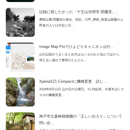
記録に残したかった「十王山光明寺 閻魔堂」。
摩耶山麓 閻魔堂の過去、現在。六甲_摩耶_再度山路圖の上
野道の入り口付近に示…
Image Map Proでひよどりキャニオン山行…
山行記録のうまいまとめ方はないものかと悩んでばかり。
増えるに連れて整理がどんどん…
XperiaXZ1 Compactに機種変更 試し…
2018年8月11日 山の日の土曜日。11:34起床。今週半ばにス
マホの機種変更…
神戸市立森林植物園の「正しい出入り」について
問い合…