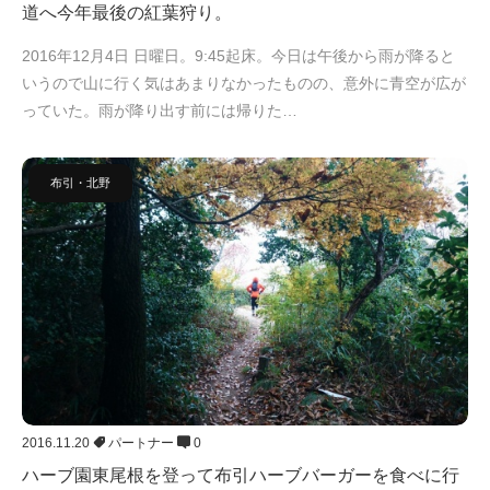
道へ今年最後の紅葉狩り。
2016年12月4日 日曜日。9:45起床。今日は午後から雨が降ると
いうので山に行く気はあまりなかったものの、意外に青空が広が
っていた。雨が降り出す前には帰りた…
布引・北野
2016.11.20
パートナー
0
ハーブ園東尾根を登って布引ハーブバーガーを食べに行