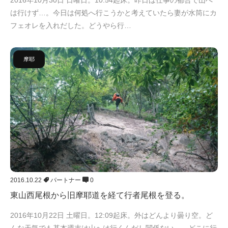
2016年10月30日 日曜日。10:54起床。昨日は仕事の都合で山へ
は行けず…。今日は何処へ行こうかと考えていたら妻が水筒にカ
フェオレを入れだした。どうやら行…
摩耶
2016.10.22
パートナー
0
東山西尾根から旧摩耶道を経て行者尾根を登る。
2016年10月22日 土曜日。12:09起床。外はどんより曇り空。ど