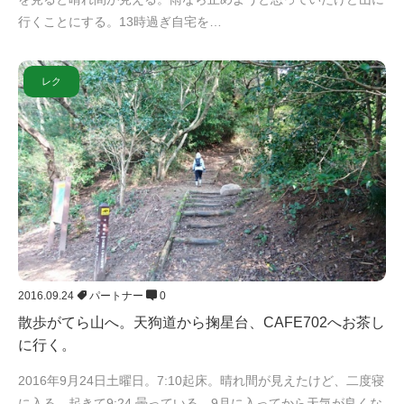
行くことにする。13時過ぎ自宅を…
レク
2016.09.24
パートナー
0
散歩がてら山へ。天狗道から掬星台、CAFE702へお茶し
に行く。
2016年9月24日土曜日。7:10起床。晴れ間が見えたけど、二度寝
に入る。起きて9:24 曇っている。9月に入ってから天気が良くな