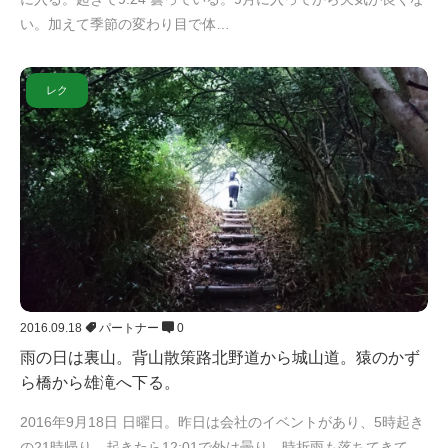
い。加えて季節の変わり目で体…
レク
2016.09.18
パートナー
0
雨の日は裏山。背山散策路北野道から城山道。猿のかず
ら橋から雄滝へ下る。
2016年9月18日 日曜日。昨日は会社のイベントがあり、5時起き
の21時帰り。起きたら12:01で外は曇り。時折雨も落ちてきて、