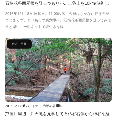
石楠花谷西尾根を登るつもりが…上谷上を10km彷徨う。
2016年12月18日 日曜日。11:00起床。今日はなかなか行き先が
まとまらず、とりあえず裏六甲へ。石楠花谷西尾根を登ってみよ
うと思い、一応ネットで取付きを軽…
住吉・芦屋
2016.12.17
パートナー
,
六甲の谷
0
芦屋川周辺 弁天滝を見学して石仏谷右俣から柿谷を経