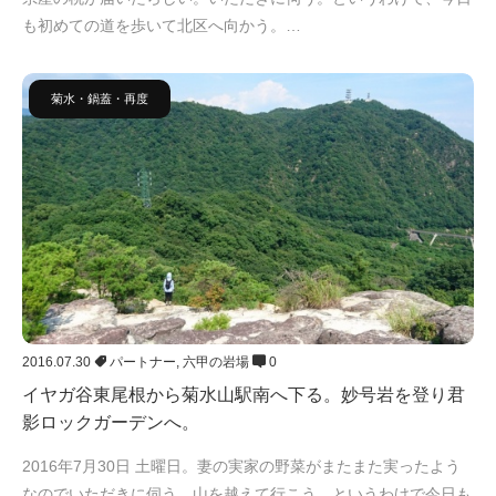
も初めての道を歩いて北区へ向かう。…
菊水・鍋蓋・再度
2016.07.30
パートナー
,
六甲の岩場
0
イヤガ谷東尾根から菊水山駅南へ下る。妙号岩を登り君
影ロックガーデンへ。
2016年7月30日 土曜日。妻の実家の野菜がまたまた実ったよう
なのでいただきに伺う。山を越えて行こう、というわけで今日も