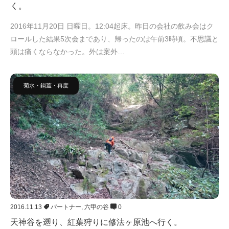
く。
2016年11月20日 日曜日。12:04起床。昨日の会社の飲み会はク
ロールした結果5次会まであり、帰ったのは午前3時頃。不思議と
頭は痛くならなかった。外は案外…
菊水・鍋蓋・再度
2016.11.13
パートナー
,
六甲の谷
0
天神谷を遡り、紅葉狩りに修法ヶ原池へ行く。