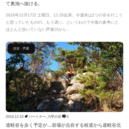
て奥池へ抜ける。
2016年12月17日 土曜日。11:25起床。今週末は2つの谷を行こう
と思っていたものの…もう遅い。というわけで今後の参考にと、
ほとんど歩いていない芦屋川から…
住吉・芦屋
2016.12.10
パートナー
,
六甲の谷
0
道畦谷を歩く予定が…岩場が点在する枝道から道畦谷北