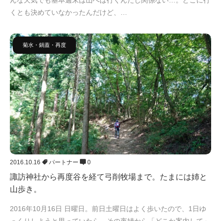
んな天気でも基本週末は山へは行くんだし関係ない…。どこに行
くとも決めていなかったんだけど、…
菊水・鍋蓋・再度
2016.10.16
パートナー
0
諏訪神社から再度谷を経て弓削牧場まで。たまには姉と
山歩き。
2016年10月16日 日曜日。前日土曜日はよく歩いたので、1日ゆ
っくりしようと思っていたら、その夜姉から「どこか案内して」