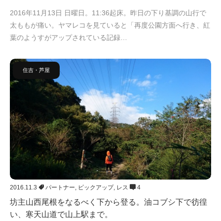
2016年11月13日 日曜日。11:36起床。昨日の下り基調の山行で
太ももが痛い。ヤマレコを見ていると「再度公園方面へ行き、紅
葉のようすがアップされている記録…
住吉・芦屋
2016.11.3
パートナー
,
ピックアップ
,
レス
4
坊主山西尾根をなるべく下から登る。油コブシ下で彷徨
い、寒天山道で山上駅まで。