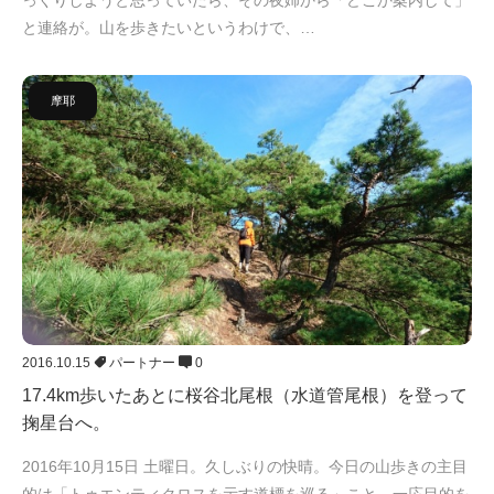
と連絡が。山を歩きたいというわけで、…
摩耶
2016.10.15
パートナー
0
17.4km歩いたあとに桜谷北尾根（水道管尾根）を登って
掬星台へ。
2016年10月15日 土曜日。久しぶりの快晴。今日の山歩きの主目
的は「トゥエンティクロスを示す道標を巡る」こと。一応目的を