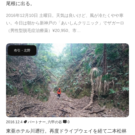
尾根に出る。
2016年12月10日 土曜日。天気は良いけど、風が冷たくやや寒
い。今日は朝から新神戸の「あいしんクリニック」でザガーロ
（男性型脱毛症治療薬）¥20,950、市…
布引・北野
2016.12.4
パートナー
,
六甲の谷
0
東亜ホテル川遡行。再度ドライブウェイを経て二本松林