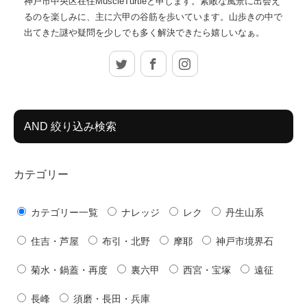
神戸市中央区在住MuscleTurtleと申します。素敵な風景に出会え
るのを楽しみに、主に六甲の谷筋を歩いています。山歩きの中で
出てきた謎や疑問を少しでも多く解決できたら嬉しいなぁ。
Twitter
Facebook
Instagram
AND 絞り込み検索
カテゴリー
カテゴリー一覧
ナレッジ
レク
丹生山系
住吉・芦屋
布引・北野
摩耶
神戸市境界石
菊水・鍋蓋・再度
裏六甲
西宮・宝塚
遠征
長峰
須磨・長田・兵庫