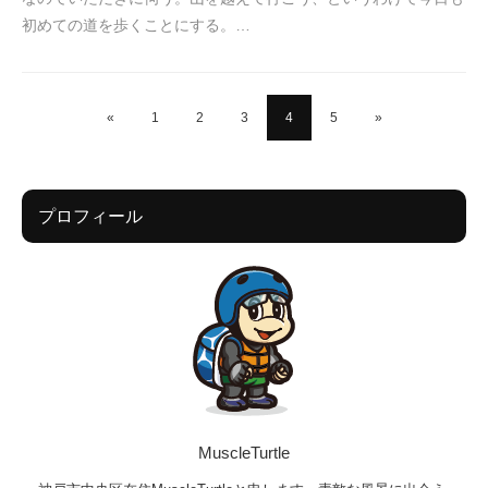
初めての道を歩くことにする。…
«
1
2
3
4
5
»
プロフィール
MuscleTurtle