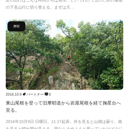
の下見山行に切り替える。まずは天…
摩耶
2016.10.9
パートナー
0
東山尾根を登って旧摩耶道から岩屋尾根を経て掬星台へ
至る。
2016年10月9日 日曜日。11:17起床。外を見ると山側は曇り。南
を見ると晴れ間が見える。雨なら止めようと思っていたけど山に