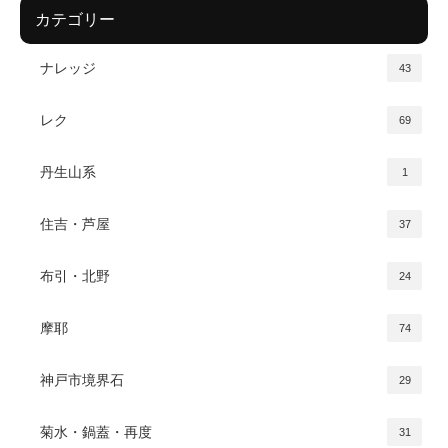
カテゴリー
ナレッジ
43
レク
69
丹生山系
1
住吉・芦屋
37
布引・北野
24
摩耶
74
神戸市境界石
29
菊水・鍋蓋・再度
31