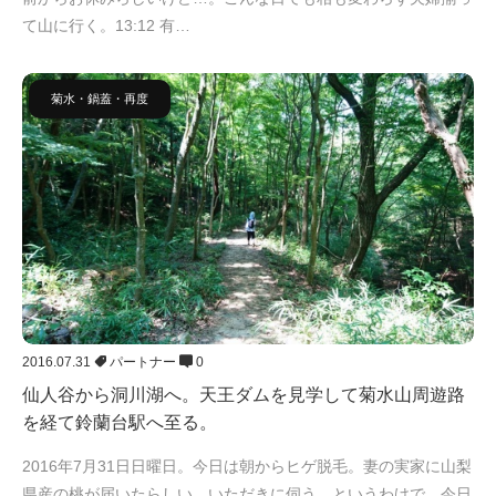
て山に行く。13:12 有…
菊水・鍋蓋・再度
2016.07.31
パートナー
0
仙人谷から洞川湖へ。天王ダムを見学して菊水山周遊路
を経て鈴蘭台駅へ至る。
2016年7月31日日曜日。今日は朝からヒゲ脱毛。妻の実家に山梨
県産の桃が届いたらしい。いただきに伺う。というわけで、今日