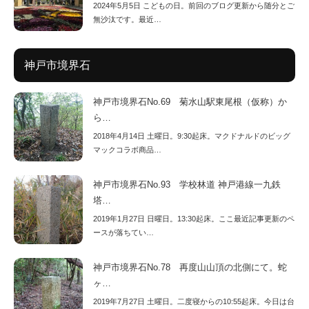
2024年5月5日 こどもの日。前回のブログ更新から随分とご
無沙汰です。最近…
神戸市境界石
神戸市境界石No.69 菊水山駅東尾根（仮称）か
ら…
2018年4月14日 土曜日。9:30起床。マクドナルドのビッグ
マックコラボ商品…
神戸市境界石No.93 学校林道 神戸港線一九鉄
塔…
2019年1月27日 日曜日。13:30起床。ここ最近記事更新のペ
ースが落ちてい…
神戸市境界石No.78 再度山山頂の北側にて。蛇
ヶ…
2019年7月27日 土曜日。二度寝からの10:55起床。今日は台