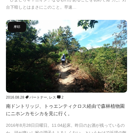
台下暗しとはまさにこのこと。早速…
摩耶
2016.08.28
パートナー
,
レス
2
南ドントリッジ、トゥエンティクロス経由で森林植物園
にニホンカモシカを見に行く。
2016年8月28日日曜日。11:04起床。昨日のお酒が残っているの
か、頭が痛いし喉の調子もよろしくない。というわけで近場の散