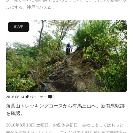
歩にする。神戸市バス2…
裏六甲
2016.08.14
パートナー
0
落葉山トレッキングコースから有馬三山へ。新有馬駅跡
を確認。
2016年8月13日 土曜日。お盆休み初日。会社によってはもっと
前からお休みらしいけど…。こんな日でも相も変わらず夫婦揃っ