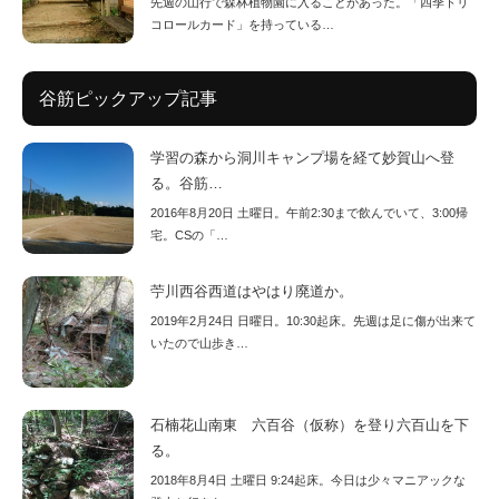
先週の山行で森林植物園に入ることがあった。「四季トリ
コロールカード」を持っている…
谷筋ピックアップ記事
学習の森から洞川キャンプ場を経て妙賀山へ登
る。谷筋…
2016年8月20日 土曜日。午前2:30まで飲んでいて、3:00帰
宅。CSの「…
苧川西谷西道はやはり廃道か。
2019年2月24日 日曜日。10:30起床。先週は足に傷が出来て
いたので山歩き…
石楠花山南東 六百谷（仮称）を登り六百山を下
る。
2018年8月4日 土曜日 9:24起床。今日は少々マニアックな