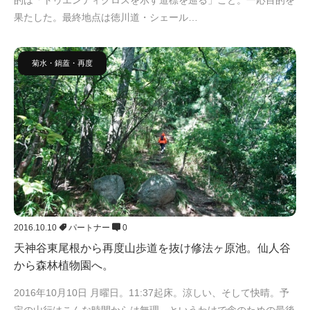
果たした。最終地点は徳川道・シェール…
菊水・鍋蓋・再度
2016.10.10
パートナー
0
天神谷東尾根から再度山歩道を抜け修法ヶ原池。仙人谷
から森林植物園へ。
2016年10月10日 月曜日。11:37起床。涼しい、そして快晴。予
定の山行はこんな時間からは無理。というわけで念のための最後