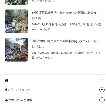
登山と行きたい。…
芦屋川下流域遡行。知らなかった滝群に出会う。
弁天滝…
2016年12月23日 祝日の金曜日。9:56起床。昨日はとても暖
かく、今日も昨…
灘区六甲山町南六甲の崩落斜面を見に行く。前ヶ
辻谷上…
2017年2月12日 日曜日。11:07起床。今日は夙川あたりの下
見に行こうかと…
六甲山ハイキング
六甲山の谷と岩場