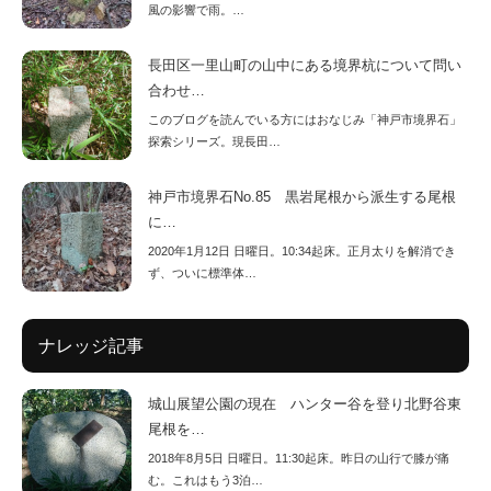
風の影響で雨。…
長田区一里山町の山中にある境界杭について問い
合わせ…
このブログを読んでいる方にはおなじみ「神戸市境界石」
探索シリーズ。現長田…
神戸市境界石No.85 黒岩尾根から派生する尾根
に…
2020年1月12日 日曜日。10:34起床。正月太りを解消でき
ず、ついに標準体…
ナレッジ記事
城山展望公園の現在 ハンター谷を登り北野谷東
尾根を…
2018年8月5日 日曜日。11:30起床。昨日の山行で膝が痛
む。これはもう3泊…