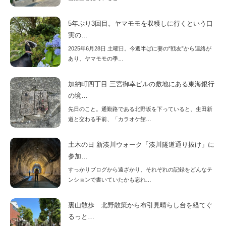
5年ぶり3回目。ヤマモモを収穫しに行くという口
実の…
2025年6月28日 土曜日。今週半ばに妻の“戦友”から連絡が
あり、ヤマモモの季…
加納町四丁目 三宮御幸ビルの敷地にある東海銀行
の境…
先日のこと。通勤路である北野坂を下っていると、生田新
道と交わる手前、「カラオケ館…
土木の日 新湊川ウォーク「湊川隧道通り抜け」に
参加…
すっかりブログから遠ざかり、それぞれの記録をどんなテ
ンションで書いていたかも忘れ…
裏山散歩 北野散策から布引見晴らし台を経てぐ
るっと…