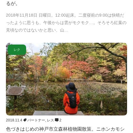
るが。
2018年11月18日 日曜日。12:00起床。二度寝前の9:00は快晴だ
ったように思うも、午後からは雲がモクモク…。そろそろ紅葉の
見頃なのではないかと思い、山…
レク
2018.11.4
パートナー
,
レス
2
色づきはじめの神戸市立森林植物園散策。ニホンカモシ