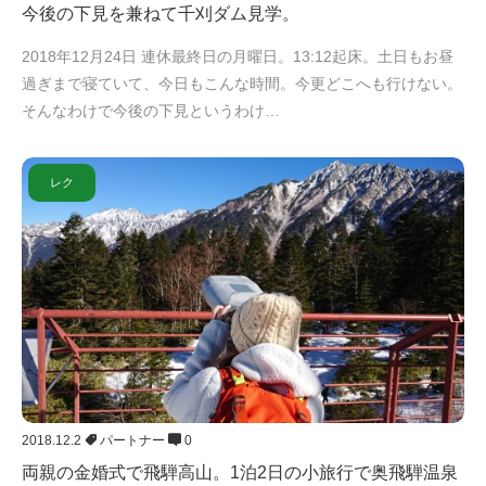
今後の下見を兼ねて千刈ダム見学。
2018年12月24日 連休最終日の月曜日。13:12起床。土日もお昼
過ぎまで寝ていて、今日もこんな時間。今更どこへも行けない。
そんなわけで今後の下見というわけ…
レク
2018.12.2
パートナー
0
両親の金婚式で飛騨高山。1泊2日の小旅行で奥飛騨温泉