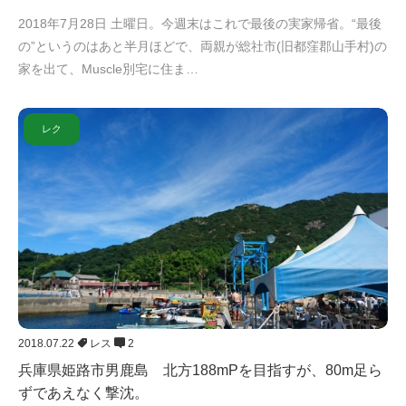
2018年7月28日 土曜日。今週末はこれで最後の実家帰省。“最後
の”というのはあと半月ほどで、両親が総社市(旧都窪郡山手村)の
家を出て、Muscle別宅に住ま…
レク
2018.07.22
レス
2
兵庫県姫路市男鹿島 北方188mPを目指すが、80m足ら
ずであえなく撃沈。