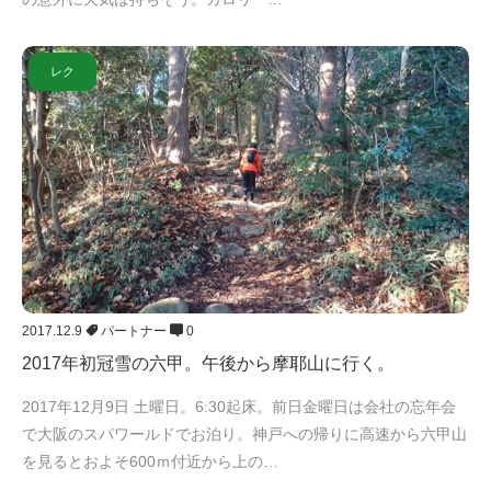
レク
2017.12.9
パートナー
0
2017年初冠雪の六甲。午後から摩耶山に行く。
2017年12月9日 土曜日。6:30起床。前日金曜日は会社の忘年会
で大阪のスパワールドでお泊り。神戸への帰りに高速から六甲山
を見るとおよそ600ｍ付近から上の…