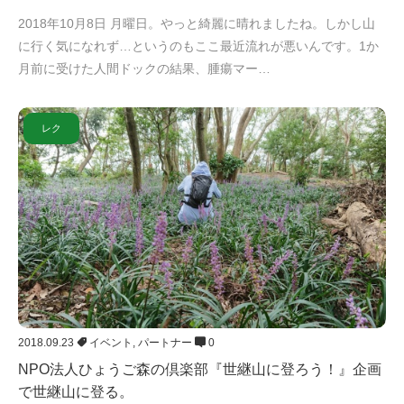
2018年10月8日 月曜日。やっと綺麗に晴れましたね。しかし山
に行く気になれず…というのもここ最近流れが悪いんです。1か
月前に受けた人間ドックの結果、腫瘍マー…
レク
2018.09.23
イベント
,
パートナー
0
NPO法人ひょうご森の倶楽部『世継山に登ろう！』企画
で世継山に登る。