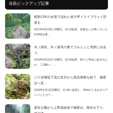
谷筋ピックアップ記事
昭和13年の水害で流れた表六甲ドライブウェイ旧
道を…
2017年9月24日 日曜日。10:10起床。目覚ましが鳴っていた
8:00頃は青…
木ノ袋谷。木ノ袋滝の奥でゴルジュと滝群に出会
う。
2016年5月22日 日曜日。10:29起床。割りと早めに起きれた
か。二日酔い……
二十渉堰堤下流の支沢から黒岩尾根を経て、掬星
台へ至…
2016年5月1日日曜日。11:00に起床し、RIKIのくるみ入りア
ンパンとカフ…
楽生公園から上野道経由で掬星台。桜谷を下り、