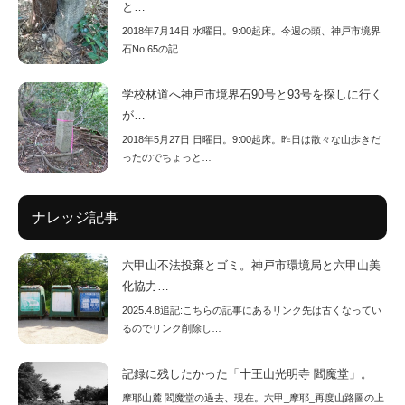
と…
2018年7月14日 水曜日。9:00起床。今週の頭、神戸市境界
石No.65の記…
学校林道へ神戸市境界石90号と93号を探しに行く
が…
2018年5月27日 日曜日。9:00起床。昨日は散々な山歩きだ
ったのでちょっと…
ナレッジ記事
六甲山不法投棄とゴミ。神戸市環境局と六甲山美
化協力…
2025.4.8追記:こちらの記事にあるリンク先は古くなってい
るのでリンク削除し…
記録に残したかった「十王山光明寺 閻魔堂」。
摩耶山麓 閻魔堂の過去、現在。六甲_摩耶_再度山路圖の上