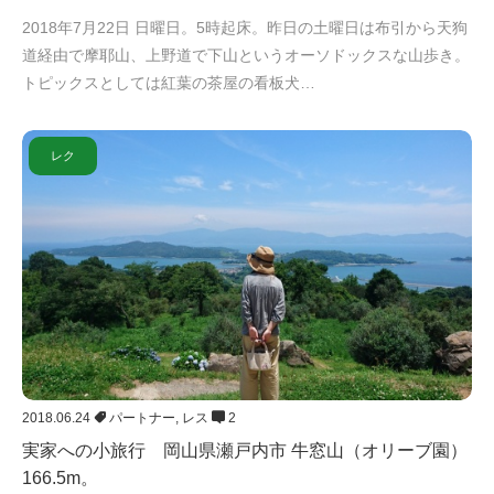
2018年7月22日 日曜日。5時起床。昨日の土曜日は布引から天狗
道経由で摩耶山、上野道で下山というオーソドックスな山歩き。
トピックスとしては紅葉の茶屋の看板犬…
レク
2018.06.24
パートナー
,
レス
2
実家への小旅行 岡山県瀬戸内市 牛窓山（オリーブ園）
166.5m。