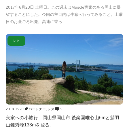
2017年6月23日 土曜日。この週末はMuscle実家のある岡山に帰
省することにした。今回の主目的は牛窓へ行ってみること。土曜
日のお昼ごろ出発。高速に乗っ…
レク
2018.05.20
パートナー
,
レス
5
実家への小旅行 岡山県岡山市 後楽園唯心山6mと鷲羽
山鍾秀峰133mを登る。