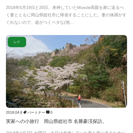
2018年5月19日と20日。来神していたMuscle両親を家に送るべ
く妻とともに岡山県総社市に帰省することにした。妻の体調がす
ぐれないので、超がつくベタな(地…
レク
2018.04.8
パートナー
0
実家への小旅行 岡山県総社市 名勝豪渓探訪。
2018年4月7日 土曜日。今日は来神していた母を家に送るために