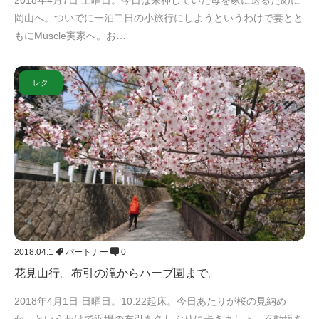
岡山へ。ついでに一泊二日の小旅行にしようというわけで妻とと
もにMuscle実家へ。お…
レク
2018.04.1
パートナー
0
花見山行。布引の滝からハーブ園まで。
2018年4月1日 日曜日。10:22起床。今日あたりが桜の見納め
か。というわけで近場の布引を久しぶりに歩きましょ。不動坂を