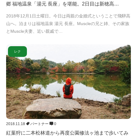
郷 福地温泉「湯元 長座」を堪能。2日目は新穂高…
2018年12月1日土曜日。今日は両親の金婚式ということで飛騨高
山へ。泊まりは福地温泉 湯元 長座。Muscleの兄と姉、その家族
とMuscle夫妻、近い親戚で…
レク
2018.11.18
パートナー
0
紅葉狩に二本松林道から再度公園修法ヶ池まで歩いてみ