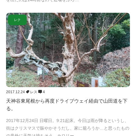
レク
2017.12.24
レス
4
天神谷東尾根から再度ドライブウェイ経由で山田道を下
る。
2017年12月24日 日曜日。9:21起床。今日は雨が降るというし、
街はクリスマスで賑やかそうだし、家に籠ろうか…と思ったもの
の意外に天気は持ちそう。カロリー…