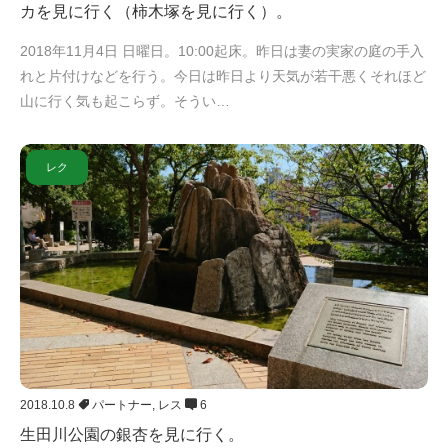
カを見に行く（柿木塚を見に行く）。
2018年11月4日 日曜日。10:00起床。昨日は妻の実家の庭の手入
れと片付けなどを行う。今日は昨日より天気が若干悪くそれほど
山に行く気も起こらず。そうい…
レク
2018.10.8
パートナー
,
レス
6
生田川公園の銀杏を見に行く。