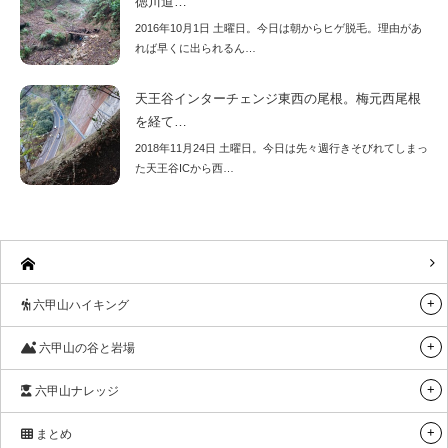
徳川道…
2016年10月1日 土曜日。今日は朝からヒゲ脱毛。理由があ
れば早くに出られるん…
天王谷インターチェンジ東西の尾根。梅元西尾根
を経て…
2018年11月24日 土曜日。今日は先々週行きそびれてしまっ
た天王谷ICから西…
六甲山ハイキング
六甲山の谷と岩場
六甲山ナレッジ
まとめ