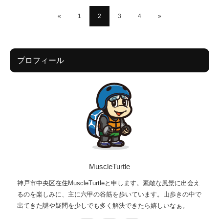
«
1
2
3
4
»
プロフィール
MuscleTurtle
神戸市中央区在住MuscleTurtleと申します。素敵な風景に出会え
るのを楽しみに、主に六甲の谷筋を歩いています。山歩きの中で
出てきた謎や疑問を少しでも多く解決できたら嬉しいなぁ。