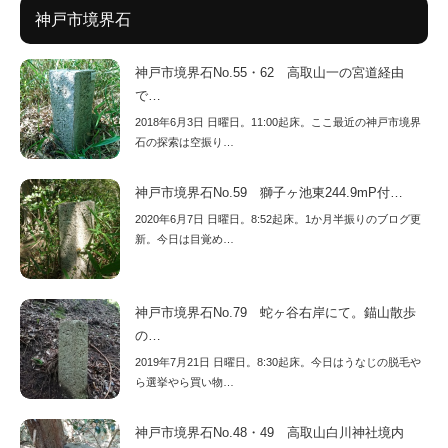
神戸市境界石
神戸市境界石No.55・62 高取山一の宮道経由
で…
2018年6月3日 日曜日。11:00起床。ここ最近の神戸市境界
石の探索は空振り…
神戸市境界石No.59 獅子ヶ池東244.9mP付…
2020年6月7日 日曜日。8:52起床。1か月半振りのブログ更
新。今日は目覚め…
神戸市境界石No.79 蛇ヶ谷右岸にて。錨山散歩
の…
2019年7月21日 日曜日。8:30起床。今日はうなじの脱毛や
ら選挙やら買い物…
神戸市境界石No.48・49 高取山白川神社境内