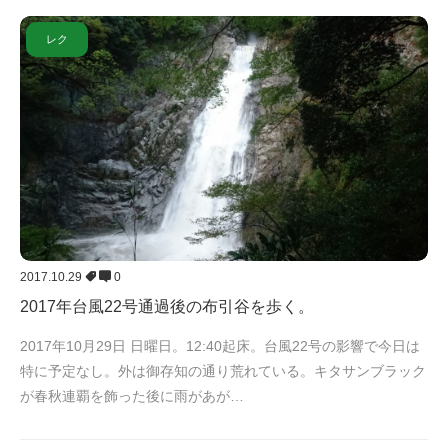
レク
2017.10.29
0
2017年台風22号通過後の布引谷を歩く。
2017年10月29日 日曜日。12:40起床。台風22号の影響で今日は
特に予定なし。外は御存知の通り荒れている。キタサンブラック
が春秋連覇を飾った後に雨があが…