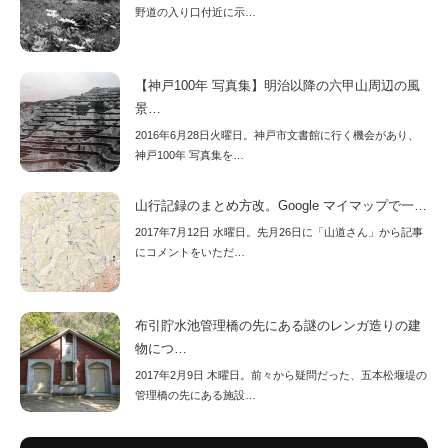
野道の入り口付近に示…
【神戸100年 写真集】明治以降の六甲山周辺の風
景…
2016年6月28日火曜日。神戸市文書館に行く機会があり、
神戸100年 写真集を…
山行記録のまとめ方改。Google マイマップで一…
2017年7月12日 水曜日。先月26日に「山道さん」から記事
にコメントをいただ…
布引貯水池管理橋の先にある謎のレンガ造りの建
物につ…
2017年2月9日 木曜日。前々から疑問だった、五本松堰堤の
管理橋の先にある施設…