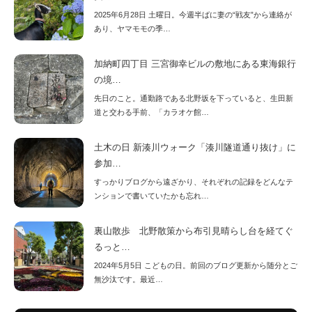
2025年6月28日 土曜日。今週半ばに妻の“戦友”から連絡が
あり、ヤマモモの季…
加納町四丁目 三宮御幸ビルの敷地にある東海銀行
の境…
先日のこと。通勤路である北野坂を下っていると、生田新
道と交わる手前、「カラオケ館…
土木の日 新湊川ウォーク「湊川隧道通り抜け」に
参加…
すっかりブログから遠ざかり、それぞれの記録をどんなテ
ンションで書いていたかも忘れ…
裏山散歩 北野散策から布引見晴らし台を経てぐ
るっと…
2024年5月5日 こどもの日。前回のブログ更新から随分とご
無沙汰です。最近…