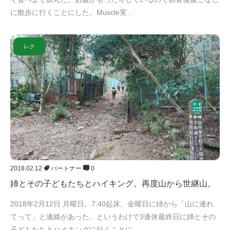
に散歩に行くことにした。Muscle実…
レク
2018.02.12
パートナー
0
姉とその子どもたちとハイキング。再度山から世継山。
2018年2月12日 月曜日。7:40起床。金曜日に姉から「山に連れ
てって」と連絡があった。というわけで3連休最終日に姉とその
子どもたちとハイキングに行くことに…