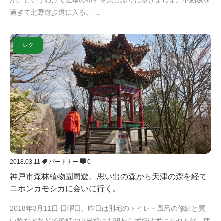
過ぎて北野遊歩道に入る。…
レク
2018.03.11
パートナー
0
神戸市森林植物園周遊。思い出の森から天津の森を経て
ニホンカモシカに会いに行く。
2018年3月11日 日曜日。昨日は別宅のトイレ・風呂の修繕と買
い物などなどで絶好の山日和にも関わらず行けずにモヤモヤ。疲