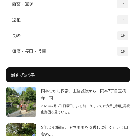
西宮・宝塚
7
遠征
7
長峰
19
須磨・長田・兵庫
19
最近の記事
岡本むかし探索。山路城跡から、岡本7丁目宝積
寺、岡…
2025年7月6日 日曜日。少し前、久しぶりに六甲_摩耶_再度
山路図を見ていると…
5年ぶり3回目。ヤマモモを収穫しに行くという口
実の…