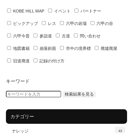
KOBE HILL MAP
イベント
パートナー
ピックアップ
レス
六甲の岩場
六甲の谷
六甲今昔
参詣道
古道
問い合わせ
地図書籍
崩落斜面
市中の境界標
廃墟廃屋
旧道廃道
記録の付け方
キーワード
カテゴリー
ナレッジ
43