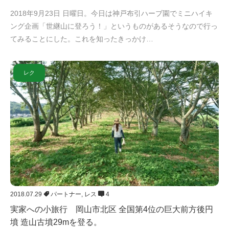
2018年9月23日 日曜日。今日は神戸布引ハーブ園でミニハイキ
ング企画「世継山に登ろう！」というものがあるそうなので行っ
てみることにした。これを知ったきっかけ…
レク
2018.07.29
パートナー
,
レス
4
実家への小旅行 岡山市北区 全国第4位の巨大前方後円
墳 造山古墳29mを登る。