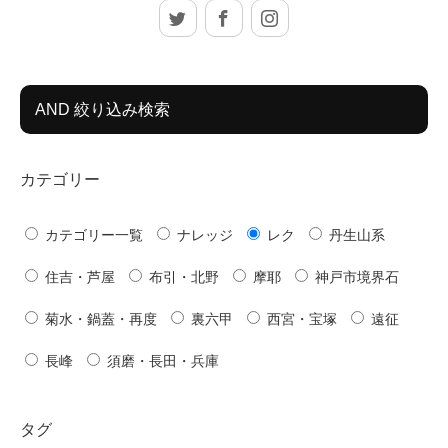
Twitter
Facebook
Instagram
AND 絞り込み検索
カテゴリー
カテゴリー一覧
ナレッジ
レク
丹生山系
住吉・芦屋
布引・北野
摩耶
神戸市境界石
菊水・鍋蓋・再度
裏六甲
西宮・宝塚
遠征
長峰
須磨・長田・兵庫
タグ