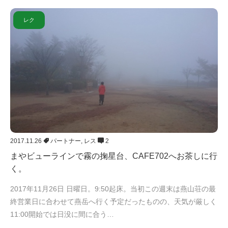
レク
2017.11.26
パートナー
,
レス
2
まやビューラインで霧の掬星台、CAFE702へお茶しに行
く。
2017年11月26日 日曜日。9:50起床。当初この週末は燕山荘の最
終営業日に合わせて燕岳へ行く予定だったものの、天気が厳しく
11:00開始では日没に間に合う…